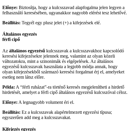
Előnye:
Biztosítja, hogy a kulcsszavad alapfogalma jelen legyen a
felhasználó keresésében, ugyanakkor nagyobb elérést tesz lehetővé.
Beállítás:
Tegyél egy plusz jelet (+) a kifejezések elé.
Általános egyezés
férfi cipő
Az
általános egyezésű
kulcsszavak a kulcsszavakhoz kapcsolódó
keresési kifejezésekre jelennek meg, valamint az olyan közeli
változatokra, mint a szinonimák és elgépelések. Az általános
egyezésű kulcsszavak használata a legjobb módja annak, hogy
olyan kifejezésekből származó keresési forgalmat érj el, amelyeket
esetleg nem látsz előre.
Példa:
A “férfi ruházat”-ra történő keresés megjelenítheti a hirdető
hirdetését, amelyet a férfi cipő általános egyezésű kulcsszóval céloz.
Előnye:
A legnagyobb volument éri el.
Beállítás:
Ez a kulcsszavak alapértelmezett egyezési típusa;
egyszerűen add meg a kulcsszavakat.
Kifejezés egyezés