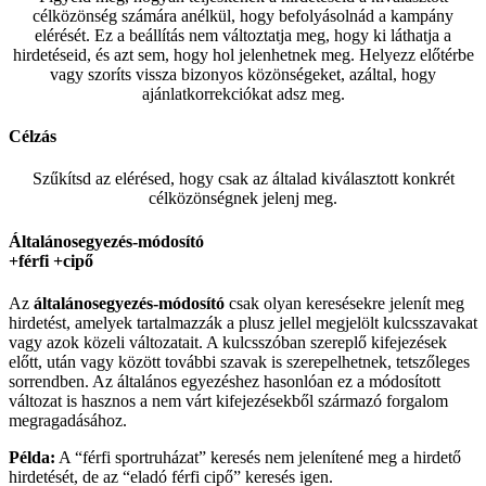
célközönség számára anélkül, hogy befolyásolnád a kampány
elérését. Ez a beállítás nem változtatja meg, hogy ki láthatja a
hirdetéseid, és azt sem, hogy hol jelenhetnek meg. Helyezz előtérbe
vagy szoríts vissza bizonyos közönségeket, azáltal, hogy
ajánlatkorrekciókat adsz meg.
Célzás
Szűkítsd az elérésed, hogy csak az általad kiválasztott konkrét
célközönségnek jelenj meg.
Általánosegyezés-módosító
+férfi +cipő
Az
általánosegyezés-
módosító
csak olyan keresésekre jelenít meg
hirdetést, amelyek tartalmazzák a plusz jellel megjelölt kulcsszavakat
vagy azok közeli változatait. A kulcsszóban szereplő kifejezések
előtt, után vagy között további szavak is szerepelhetnek, tetszőleges
sorrendben. Az általános egyezéshez hasonlóan ez a módosított
változat is hasznos a nem várt kifejezésekből származó forgalom
megragadásához.
Példa:
A “férfi sportruházat” keresés nem jelenítené meg a hirdető
hirdetését, de az “eladó férfi cipő” keresés igen.