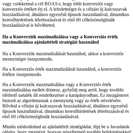
vagy csökkentsd a cél ROAS-t, hogy több konverziót vagy
konverziós értéket érj el. A lefedettséget és a célzást új kulcsszavak
hozzáadásával, általános egyezésű típusok használatával, dinamikus
keresőhirdetések létrehozásával és első fél célközönséglisták
hozzáadásával is bővítheted.
Ha a Konverziók maximalizálása vagy a Konverziós érték
maximalizálása ajánlattételi stratégiát használod
Ha a Konverziók maximalizálását használod, akkor a konverziós
mennyiségre összpontosíts.
Ha a Konverziós érték maximalizálását használod, a konverziós
értékre összpontosíts.
Ha a Konverziók maximalizálása vagy a Konverziós érték
maximalizálása mellett döntesz, győződj meg arról, hogy további
elérhető tartalék áll rendelkezésre a kampányodban. Ez mozgásteret
biztosít az algoritmusnak a mennyiség vagy az érték növelésére.
Bővítsd a célzást új kulcsszavak hozzáadásával, általános egyezésű
típusok használatával, dinamikus keresőhirdetések létrehozásával és
első fél célközönséglisták hozzáadásával.
Miután módosítottad az ajánlattételi stratégiádat, lépj be a Javaslatok
oldalra, hogy megnézd, hogyan növelhetnéd további befektetésekkel