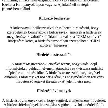
változását, amikor felülvizsgálod a cél- vagy napi költségkeretet.
Ezeket a Kampányok lapon vagy az Ajánlattételi stratégia
jelentésben találod.
Kulcsszó beillesztés
A kulcsszavak beillesztésével frissítheted hirdetéseid, hogy
szerepeljenek benne azok a kulcsszavak, amelyek a hirdetések
megjelenését kiváltották. Például, ha valaki a “CRM szoftver”
kifejezésre keres, a hirdetés címsorában szerepelhet a “CRM
szoftver” kifejezés.
Hirdetés-testreszabók
A hirdetés-testreszabók lehetővé teszik, hogy valós idejű
információkat, például helymeghatározást vagy visszaszámlálást
építs be a hirdetéseidbe. A hirdetés-testreszabók segítségével
dinamikus hirdetéseket hozhatsz létre, és nagymértékben releváns
hirdetésszövegeket (kreatívokat) jeleníthetsz meg.
Hirdetésbővítmények
A hirdetésbővítmények célja, hogy segítsék a teljesítmény növelését.
A hirdetésbővítmények hozzáadása segíthet növelni az érdeklődők