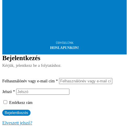
ÜDVÖZLÜNK
HONLAPUNKON!
Bejelentkezés
Kérjük, jelentkezz be a folytatáshoz.
Felhasználónév vagy e-mail cím
*
Jelszó
*
Emlékezz rám
Elveszett jelszó?