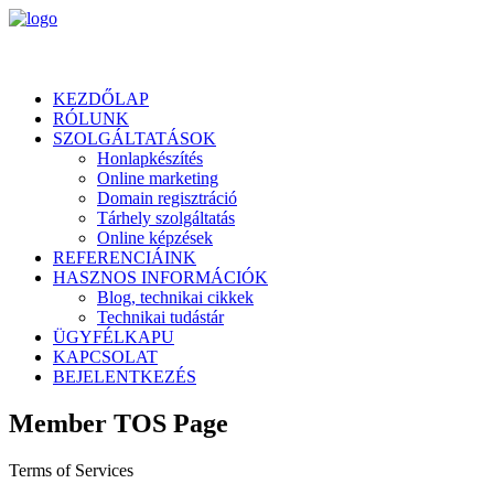
KEZDŐLAP
RÓLUNK
SZOLGÁLTATÁSOK
Honlapkészítés
Online marketing
Domain regisztráció
Tárhely szolgáltatás
Online képzések
REFERENCIÁINK
HASZNOS INFORMÁCIÓK
Blog, technikai cikkek
Technikai tudástár
ÜGYFÉLKAPU
KAPCSOLAT
BEJELENTKEZÉS
Member TOS Page
Terms of Services