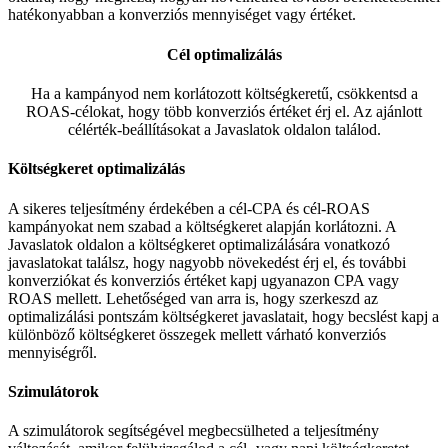
hatékonyabban a konverziós mennyiséget vagy értéket.
Cél optimalizálás
Ha a kampányod nem korlátozott költségkeretű, csökkentsd a
ROAS-célokat, hogy több konverziós értéket érj el. Az ajánlott
célérték-beállításokat a Javaslatok oldalon találod.
Költségkeret optimalizálás
A sikeres teljesítmény érdekében a cél-CPA és cél-ROAS
kampányokat nem szabad a költségkeret alapján korlátozni. A
Javaslatok oldalon a költségkeret optimalizálására vonatkozó
javaslatokat találsz, hogy nagyobb növekedést érj el, és további
konverziókat és konverziós értéket kapj ugyanazon CPA vagy
ROAS mellett. Lehetőséged van arra is, hogy szerkeszd az
optimalizálási pontszám költségkeret javaslatait, hogy becslést kapj a
különböző költségkeret összegek mellett várható konverziós
mennyiségről.
Szimulátorok
A szimulátorok segítségével megbecsülheted a teljesítmény