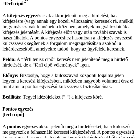
“férfi cipő”
A
kifejezés egyezés
csak akkor jeleníti meg a hirdetést, ha a
kifejezésre (vagy annak egy közeli változatára) keresnek rá, anélkül,
hogy más szavak lennének a közepén, amelyek megváltoztatnák a
kifejezés jelentését. A kifejezés előtt vagy után további szavak is
használhatók. A pontos egyezéshez hasonlóan a kifejezés egyezésű
kulcsszavak segítenek a forgalom megragadásában azokból a
lekérdezésekből, amelyekre tudod, hogy az ügyfeleid keresnek.
Példa:
A “férfi tenisz cipő” keresés nem jelenítené meg a hirdető
hirdetését, de a “férfi cipő vélemények” igen.
Előnye:
Biztosítja, hogy a kulcsszavad központi fogalma jelen
legyen a keresési kifejezésben, miközben nagyobb volument érsz el,
mint amit a pontos egyezésű kulcsszavak biztosítanának.
Beállítás:
Tegyél idézőjeleket (” “) a kifejezés köré.
Pontos egyezés
[férfi cipő]
A
pontos egyezés
akkor jeleníti meg a hirdetéseket, ha a kulcsszó
megegyezik a felhasználó keresési kifejezésével. A pontos egyezésű
kulcsszavak hasznosak, ha olyan keresési lekérdezésekből származó