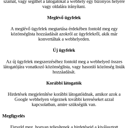
számát, vagy segíthet a látogatókat a webhely egy bizonyos helyére
vagy oldalára irányítani.
Meglévő ügyfelek
A meglévő ügyfelek megtartása érdekében fontold meg egy
közönséglista hozzáadását azokról az ügyfelekről, akik már
konvertáltak a webhelyeden.
Új ügyfelek
Az új ügyfelek megszerzéséhez fontold meg a webhelyed összes
látogatójára vonatkozó közönséglista, vagy hasonló közönség listák
hozzáadását.
Korábbi látogatók
Hirdetések megjelenítése korábbi látogatóidnak, amikor azok a
Google webhelyen végeznek további kereséseket azzal
kapcsolatban, amire szükségük van.
Megfigyelés
Figyeld meg, hogyan teljesítenek a hirdetéseid a kiválasztott