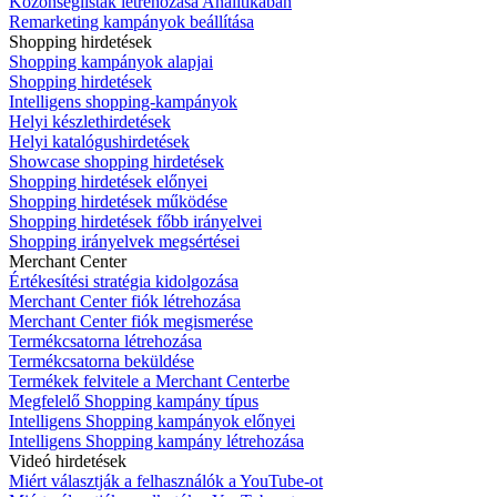
Közönséglisták létrehozása Analitikában
Remarketing kampányok beállítása
Shopping hirdetések
Shopping kampányok alapjai
Shopping hirdetések
Intelligens shopping-kampányok
Helyi készlethirdetések
Helyi katalógushirdetések
Showcase shopping hirdetések
Shopping hirdetések előnyei
Shopping hirdetések működése
Shopping hirdetések főbb irányelvei
Shopping irányelvek megsértései
Merchant Center
Értékesítési stratégia kidolgozása
Merchant Center fiók létrehozása
Merchant Center fiók megismerése
Termékcsatorna létrehozása
Termékcsatorna beküldése
Termékek felvitele a Merchant Centerbe
Megfelelő Shopping kampány típus
Intelligens Shopping kampányok előnyei
Intelligens Shopping kampány létrehozása
Videó hirdetések
Miért választják a felhasználók a YouTube-ot