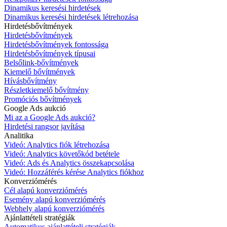
Dinamikus keresési hirdetések
Dinamikus keresési hirdetések létrehozása
Hirdetésbővítmények
Hirdetésbővítmények
Hirdetésbővítmények fontossága
Hirdetésbővítmények típusai
Belsőlink-bővítmények
Kiemelő bővítmények
Hívásbővítmény
Részletkiemelő bővítmény
Promóciós bővítmények
Google Ads aukció
Mi az a Google Ads aukció?
Hirdetési rangsor javítása
Analitika
Videó: Analytics fiók létrehozása
Videó: Analytics követőkód betétele
Videó: Ads és Analytics összekapcsolása
Videó: Hozzáférés kérése Analytics fiókhoz
Konverziómérés
Cél alapú konverziómérés
Esemény alapú konverziómérés
Webhely alapú konverziómérés
Ajánlattételi stratégiák
Automatikus ajánlattételi stratégiák