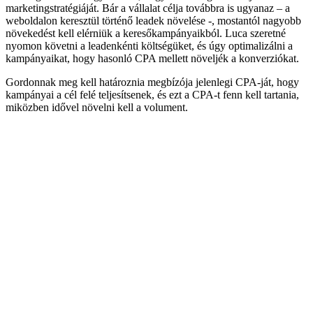
marketingstratégiáját. Bár a vállalat célja továbbra is ugyanaz – a
weboldalon keresztül történő leadek növelése -, mostantól nagyobb
növekedést kell elérniük a keresőkampányaikból. Luca szeretné
nyomon követni a leadenkénti költségüket, és úgy optimalizálni a
kampányaikat, hogy hasonló CPA mellett növeljék a konverziókat.
Gordonnak meg kell határoznia megbízója jelenlegi CPA-ját, hogy
kampányai a cél felé teljesítsenek, és ezt a CPA-t fenn kell tartania,
miközben idővel növelni kell a volument.