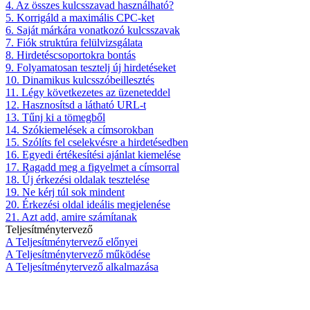
4. Az összes kulcsszavad használható?
5. Korrigáld a maximális CPC-ket
6. Saját márkára vonatkozó kulcsszavak
7. Fiók struktúra felülvizsgálata
8. Hirdetéscsoportokra bontás
9. Folyamatosan tesztelj új hirdetéseket
10. Dinamikus kulcsszóbeillesztés
11. Légy következetes az üzeneteddel
12. Hasznosítsd a látható URL-t
13. Tűnj ki a tömegből
14. Szókiemelések a címsorokban
15. Szólíts fel cselekvésre a hirdetésedben
16. Egyedi értékesítési ajánlat kiemelése
17. Ragadd meg a figyelmet a címsorral
18. Új érkezési oldalak tesztelése
19. Ne kérj túl sok mindent
20. Érkezési oldal ideális megjelenése
21. Azt add, amire számítanak
Teljesítménytervező
A Teljesítménytervező előnyei
A Teljesítménytervező működése
A Teljesítménytervező alkalmazása