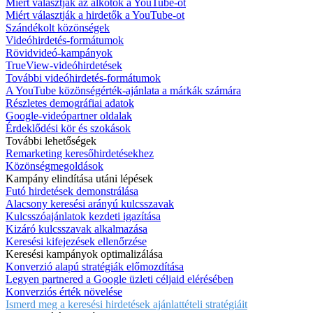
Miért választják az alkotók a YouTube-ot
Miért választják a hirdetők a YouTube-ot
Szándékolt közönségek
Videóhirdetés-formátumok
Rövidvideó-kampányok
TrueView-videóhirdetések
További videóhirdetés-formátumok
A YouTube közönségérték-ajánlata a márkák számára
Részletes demográfiai adatok
Google-videópartner oldalak
Érdeklődési kör és szokások
További lehetőségek
Remarketing keresőhirdetésekhez
Közönségmegoldások
Kampány elindítása utáni lépések
Futó hirdetések demonstrálása
Alacsony keresési arányú kulcsszavak
Kulcsszóajánlatok kezdeti igazítása
Kizáró kulcsszavak alkalmazása
Keresési kifejezések ellenőrzése
Keresési kampányok optimalizálása
Konverzió alapú stratégiák előmozdítása
Legyen partnered a Google üzleti céljaid elérésében
Konverziós érték növelése
Ismerd meg a keresési hirdetések ajánlattételi stratégiáit