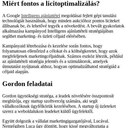
Miért fontos a licitoptimalizálás?
A Google
Intelligens ajánlattétel
megoldásai fejlett gépi tanulási
technológiát használnak, hogy minden aukcióhoz pontos liciteket
állítsanak be, és lehetővé tegyék a növekedést. A bevált gyakorlatok
alkalmazása kampányod Intelligens ajánlattételi stratégiájában
segíthet marketing- és üzleti céljaid elérésében.
Kampányaid létrehozása és kezelése során fontos, hogy
folyamatosan ellenőrizd a célokat és a költségkeretet, hogy azok
megfeleljenek marketingcéljaidnak. Számos eszköz létezik, például
az ajánlattételi stratégia jelentés és a szimulátorok, amelyek
útmutatást nyújtanak ahhoz, hogyan optimalizálhatod stratégiád a
céljaid alapján.
Gordon feladatai
Gordon ügynökségi stratéga, a leadek növelésére összpontosít
megbízója, egy startup szoftvercég számára, aki segít
vállalkozóknak ügyfélkörük kezelésében. A startup új üzleteket
szerez a weboldalukon leadeket küldő ügyfelektől.
Együtt dolgozik a vállalat marketingigazgatójával, Lucával.
Nemrégiben Luca úgy döntött, hogy kissé megváltoztatja a