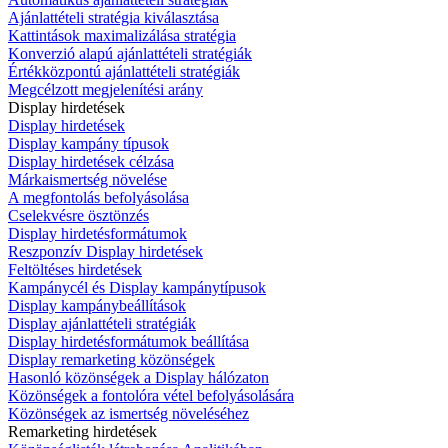
Ajánlattételi stratégia kiválasztása
Kattintások maximalizálása stratégia
Konverzió alapú ajánlattételi stratégiák
Értékközpontú ajánlattételi stratégiák
Megcélzott megjelenítési arány
Display hirdetések
Display hirdetések
Display kampány típusok
Display hirdetések célzása
Márkaismertség növelése
A megfontolás befolyásolása
Cselekvésre ösztönzés
Display hirdetésformátumok
Reszponzív Display hirdetések
Feltöltéses hirdetések
Kampánycél és Display kampánytípusok
Display kampánybeállítások
Display ajánlattételi stratégiák
Display hirdetésformátumok beállítása
Display remarketing közönségek
Hasonló közönségek a Display hálózaton
Közönségek a fontolóra vétel befolyásolására
Közönségek az ismertség növeléséhez
Remarketing hirdetések