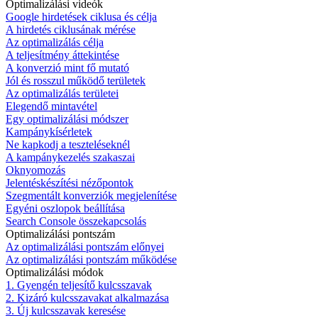
Optimalizálási videók
Google hirdetések ciklusa és célja
A hirdetés ciklusának mérése
Az optimalizálás célja
A teljesítmény áttekintése
A konverzió mint fő mutató
Jól és rosszul működő területek
Az optimalizálás területei
Elegendő mintavétel
Egy optimalizálási módszer
Kampánykísérletek
Ne kapkodj a teszteléseknél
A kampánykezelés szakaszai
Oknyomozás
Jelentéskészítési nézőpontok
Szegmentált konverziók megjelenítése
Egyéni oszlopok beállítása
Search Console összekapcsolás
Optimalizálási pontszám
Az optimalizálási pontszám előnyei
Az optimalizálási pontszám működése
Optimalizálási módok
1. Gyengén teljesítő kulcsszavak
2. Kizáró kulcsszavakat alkalmazása
3. Új kulcsszavak keresése