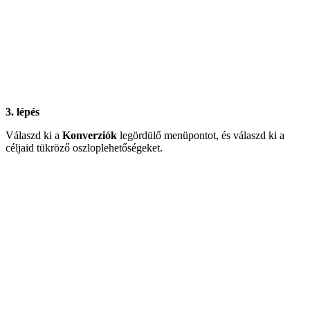
3. lépés
Válaszd ki a
Konverziók
legördülő menüpontot, és válaszd ki a
céljaid tükröző oszloplehetőségeket.