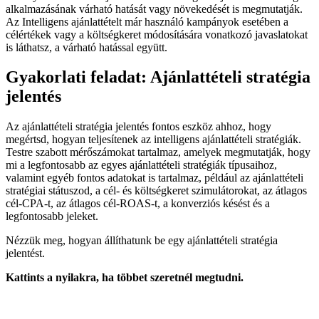
alkalmazásának várható hatását vagy növekedését is megmutatják.
Az Intelligens ajánlattételt már használó kampányok esetében a
célértékek vagy a költségkeret módosítására vonatkozó javaslatokat
is láthatsz, a várható hatással együtt.
Gyakorlati feladat: Ajánlattételi stratégia
jelentés
Az ajánlattételi stratégia jelentés fontos eszköz ahhoz, hogy
megértsd, hogyan teljesítenek az intelligens ajánlattételi stratégiák.
Testre szabott mérőszámokat tartalmaz, amelyek megmutatják, hogy
mi a legfontosabb az egyes ajánlattételi stratégiák típusaihoz,
valamint egyéb fontos adatokat is tartalmaz, például az ajánlattételi
stratégiai státuszod, a cél- és költségkeret szimulátorokat, az átlagos
cél-CPA-t, az átlagos cél-ROAS-t, a konverziós késést és a
legfontosabb jeleket.
Nézzük meg, hogyan állíthatunk be egy ajánlattételi stratégia
jelentést.
Kattints a nyilakra, ha többet szeretnél megtudni.