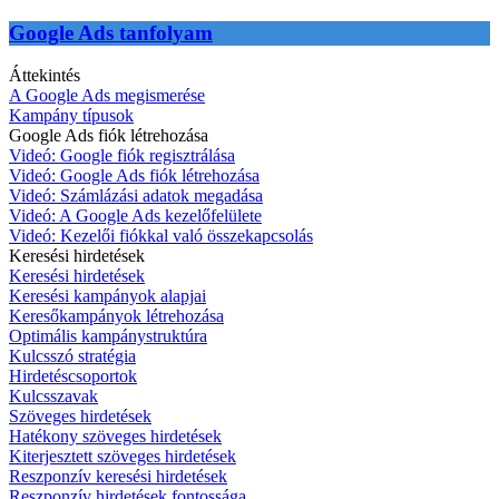
Google Ads tanfolyam
Áttekintés
A Google Ads megismerése
Kampány típusok
Google Ads fiók létrehozása
Videó: Google fiók regisztrálása
Videó: Google Ads fiók létrehozása
Videó: Számlázási adatok megadása
Videó: A Google Ads kezelőfelülete
Videó: Kezelői fiókkal való összekapcsolás
Keresési hirdetések
Keresési hirdetések
Keresési kampányok alapjai
Keresőkampányok létrehozása
Optimális kampánystruktúra
Kulcsszó stratégia
Hirdetéscsoportok
Kulcsszavak
Szöveges hirdetések
Hatékony szöveges hirdetések
Kiterjesztett szöveges hirdetések
Reszponzív keresési hirdetések
Reszponzív hirdetések fontossága