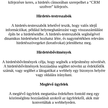
kifejezésre keres, a hirdetés címsorában szerepelhet a “CRM
szoftver” kifejezés.
Hirdetés-testreszabók
A hirdetés-testreszabók lehetővé teszik, hogy valós idejű
információkat, például helymeghatározást vagy visszaszámlálást
építs be a hirdetéseidbe. A hirdetés-testreszabók segítségével
dinamikus hirdetéseket hozhatsz létre, és nagymértékben releváns
hirdetésszövegeket (kreatívokat) jeleníthetsz meg.
Hirdetésbővítmények
A hirdetésbővítmények célja, hogy segítsék a teljesítmény növelését.
A hirdetésbővítmények hozzáadása segíthet növelni az érdeklődők
számát, vagy segíthet a látogatókat a webhely egy bizonyos helyére
vagy oldalára irányítani.
Meglévő ügyfelek
A meglévő ügyfelek megtartása érdekében fontold meg egy
közönséglista hozzáadását azokról az ügyfelekről, akik már
konvertáltak a webhelyeden.