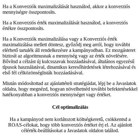
Ha a Konverziók maximalizálását használod, akkor a konverziós
mennyiségre összpontosíts.
Ha a Konverziós érték maximalizálását használod, a konverziós
értékre összpontosíts.
Ha a Konverziók maximalizálása vagy a Konverziós érték
maximalizálása mellett döntesz, győződj meg arról, hogy további
elérhető tartalék áll rendelkezésre a kampányodban. Ez mozgásteret
biztosít az algoritmusnak a mennyiség vagy az érték növelésére.
Bővítsd a célzást új kulcsszavak hozzáadásával, általános egyezésű
típusok használatával, dinamikus keresőhirdetések létrehozásával és
első fél célközönséglisták hozzáadásával.
Miután módosítottad az ajánlattételi stratégiádat, lépj be a Javaslatok
oldalra, hogy megnézd, hogyan növelhetnéd további befektetésekkel
hatékonyabban a konverziós mennyiséget vagy értéket.
Cél optimalizálás
Ha a kampányod nem korlátozott költségkeretű, csökkentsd a
ROAS-célokat, hogy több konverziós értéket érj el. Az ajánlott
célérték-beállításokat a Javaslatok oldalon találod.