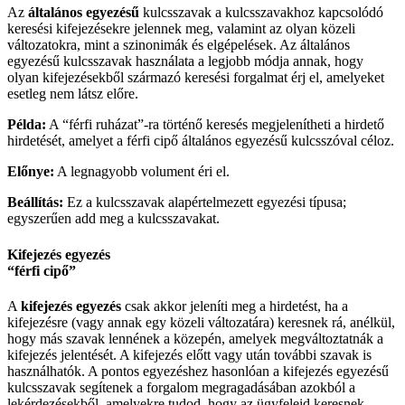
Az
általános egyezésű
kulcsszavak a kulcsszavakhoz kapcsolódó
keresési kifejezésekre jelennek meg, valamint az olyan közeli
változatokra, mint a szinonimák és elgépelések. Az általános
egyezésű kulcsszavak használata a legjobb módja annak, hogy
olyan kifejezésekből származó keresési forgalmat érj el, amelyeket
esetleg nem látsz előre.
Példa:
A “férfi ruházat”-ra történő keresés megjelenítheti a hirdető
hirdetését, amelyet a férfi cipő általános egyezésű kulcsszóval céloz.
Előnye:
A legnagyobb volument éri el.
Beállítás:
Ez a kulcsszavak alapértelmezett egyezési típusa;
egyszerűen add meg a kulcsszavakat.
Kifejezés egyezés
“férfi cipő”
A
kifejezés egyezés
csak akkor jeleníti meg a hirdetést, ha a
kifejezésre (vagy annak egy közeli változatára) keresnek rá, anélkül,
hogy más szavak lennének a közepén, amelyek megváltoztatnák a
kifejezés jelentését. A kifejezés előtt vagy után további szavak is
használhatók. A pontos egyezéshez hasonlóan a kifejezés egyezésű
kulcsszavak segítenek a forgalom megragadásában azokból a
lekérdezésekből, amelyekre tudod, hogy az ügyfeleid keresnek.