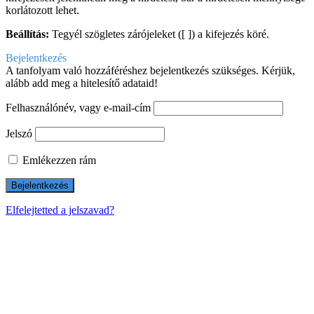
korlátozott lehet.
Beállítás:
Tegyél szögletes zárójeleket ([ ]) a kifejezés köré.
Bejelentkezés
A tanfolyam való hozzáféréshez bejelentkezés szükséges. Kérjük,
alább add meg a hitelesítő adataid!
Felhasználónév, vagy e-mail-cím
Jelszó
Emlékezzen rám
Elfelejtetted a jelszavad?