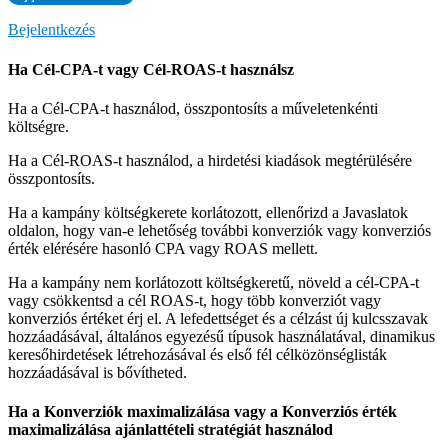
Bejelentkezés
Ha Cél-CPA-t vagy Cél-ROAS-t használsz
Ha a Cél-CPA-t használod, összpontosíts a műveletenkénti
költségre.
Ha a Cél-ROAS-t használod, a hirdetési kiadások megtérülésére
összpontosíts.
Ha a kampány költségkerete korlátozott, ellenőrizd a Javaslatok
oldalon, hogy van-e lehetőség további konverziók vagy konverziós
érték elérésére hasonló CPA vagy ROAS mellett.
Ha a kampány nem korlátozott költségkeretű, növeld a cél-CPA-t
vagy csökkentsd a cél ROAS-t, hogy több konverziót vagy
konverziós értéket érj el. A lefedettséget és a célzást új kulcsszavak
hozzáadásával, általános egyezésű típusok használatával, dinamikus
keresőhirdetések létrehozásával és első fél célközönséglisták
hozzáadásával is bővítheted.
Ha a Konverziók maximalizálása vagy a Konverziós érték
maximalizálása ajánlattételi stratégiát használod