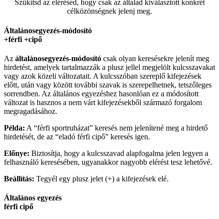
Szűkítsd az elérésed, hogy csak az általad kiválasztott konkrét
célközönségnek jelenj meg.
Általánosegyezés-módosító
+férfi +cipő
Az
általánosegyezés-
módosító
csak olyan keresésekre jelenít meg
hirdetést, amelyek tartalmazzák a plusz jellel megjelölt kulcsszavakat
vagy azok közeli változatait. A kulcsszóban szereplő kifejezések
előtt, után vagy között további szavak is szerepelhetnek, tetszőleges
sorrendben. Az általános egyezéshez hasonlóan ez a módosított
változat is hasznos a nem várt kifejezésekből származó forgalom
megragadásához.
Példa:
A “férfi sportruházat” keresés nem jelenítené meg a hirdető
hirdetését, de az “eladó férfi cipő” keresés igen.
Előnye:
Biztosítja, hogy a kulcsszavad alapfogalma jelen legyen a
felhasználó keresésében, ugyanakkor nagyobb elérést tesz lehetővé.
Beállítás:
Tegyél egy plusz jelet (+) a kifejezések elé.
Általános egyezés
férfi cipő