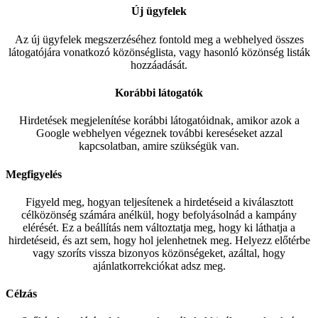
Új ügyfelek
Az új ügyfelek megszerzéséhez fontold meg a webhelyed összes
látogatójára vonatkozó közönséglista, vagy hasonló közönség listák
hozzáadását.
Korábbi látogatók
Hirdetések megjelenítése korábbi látogatóidnak, amikor azok a
Google webhelyen végeznek további kereséseket azzal
kapcsolatban, amire szükségük van.
Megfigyelés
Figyeld meg, hogyan teljesítenek a hirdetéseid a kiválasztott
célközönség számára anélkül, hogy befolyásolnád a kampány
elérését. Ez a beállítás nem változtatja meg, hogy ki láthatja a
hirdetéseid, és azt sem, hogy hol jelenhetnek meg. Helyezz előtérbe
vagy szoríts vissza bizonyos közönségeket, azáltal, hogy
ajánlatkorrekciókat adsz meg.
Célzás