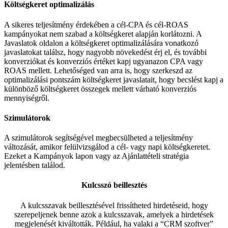
Költségkeret optimalizálás
A sikeres teljesítmény érdekében a cél-CPA és cél-ROAS
kampányokat nem szabad a költségkeret alapján korlátozni. A
Javaslatok oldalon a költségkeret optimalizálására vonatkozó
javaslatokat találsz, hogy nagyobb növekedést érj el, és további
konverziókat és konverziós értéket kapj ugyanazon CPA vagy
ROAS mellett. Lehetőséged van arra is, hogy szerkeszd az
optimalizálási pontszám költségkeret javaslatait, hogy becslést kapj a
különböző költségkeret összegek mellett várható konverziós
mennyiségről.
Szimulátorok
A szimulátorok segítségével megbecsülheted a teljesítmény
változását, amikor felülvizsgálod a cél- vagy napi költségkeretet.
Ezeket a Kampányok lapon vagy az Ajánlattételi stratégia
jelentésben találod.
Kulcsszó beillesztés
A kulcsszavak beillesztésével frissítheted hirdetéseid, hogy
szerepeljenek benne azok a kulcsszavak, amelyek a hirdetések
megjelenését kiváltották. Például, ha valaki a “CRM szoftver”