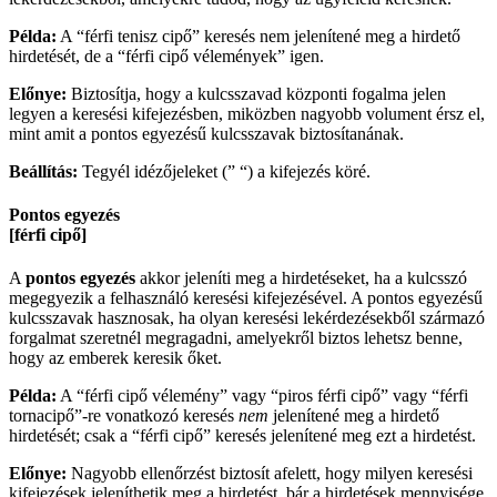
Példa:
A “férfi tenisz cipő” keresés nem jelenítené meg a hirdető
hirdetését, de a “férfi cipő vélemények” igen.
Előnye:
Biztosítja, hogy a kulcsszavad központi fogalma jelen
legyen a keresési kifejezésben, miközben nagyobb volument érsz el,
mint amit a pontos egyezésű kulcsszavak biztosítanának.
Beállítás:
Tegyél idézőjeleket (” “) a kifejezés köré.
Pontos egyezés
[férfi cipő]
A
pontos egyezés
akkor jeleníti meg a hirdetéseket, ha a kulcsszó
megegyezik a felhasználó keresési kifejezésével. A pontos egyezésű
kulcsszavak hasznosak, ha olyan keresési lekérdezésekből származó
forgalmat szeretnél megragadni, amelyekről biztos lehetsz benne,
hogy az emberek keresik őket.
Példa:
A “férfi cipő vélemény” vagy “piros férfi cipő” vagy “férfi
tornacipő”-re vonatkozó keresés
nem
jelenítené meg a hirdető
hirdetését; csak a “férfi cipő” keresés jelenítené meg ezt a hirdetést.
Előnye:
Nagyobb ellenőrzést biztosít afelett, hogy milyen keresési
kifejezések jeleníthetik meg a hirdetést, bár a hirdetések mennyisége