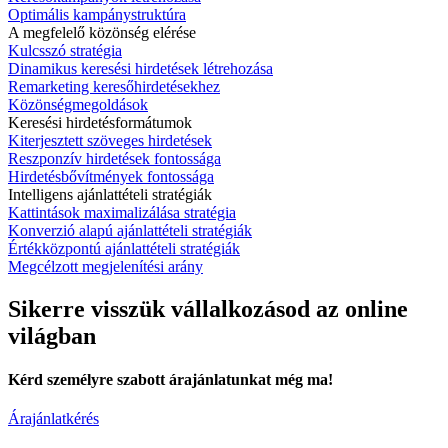
Optimális kampánystruktúra
A megfelelő közönség elérése
Kulcsszó stratégia
Dinamikus keresési hirdetések létrehozása
Remarketing keresőhirdetésekhez
Közönségmegoldások
Keresési hirdetésformátumok
Kiterjesztett szöveges hirdetések
Reszponzív hirdetések fontossága
Hirdetésbővítmények fontossága
Intelligens ajánlattételi stratégiák
Kattintások maximalizálása stratégia
Konverzió alapú ajánlattételi stratégiák
Értékközpontú ajánlattételi stratégiák
Megcélzott megjelenítési arány
Sikerre visszük vállalkozásod az online
világban
Kérd személyre szabott árajánlatunkat még ma!
Árajánlatkérés