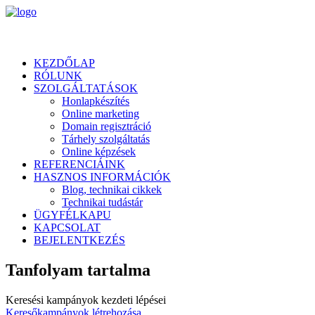
KEZDŐLAP
RÓLUNK
SZOLGÁLTATÁSOK
Honlapkészítés
Online marketing
Domain regisztráció
Tárhely szolgáltatás
Online képzések
REFERENCIÁINK
HASZNOS INFORMÁCIÓK
Blog, technikai cikkek
Technikai tudástár
ÜGYFÉLKAPU
KAPCSOLAT
BEJELENTKEZÉS
Tanfolyam tartalma
Keresési kampányok kezdeti lépései
Keresőkampányok létrehozása