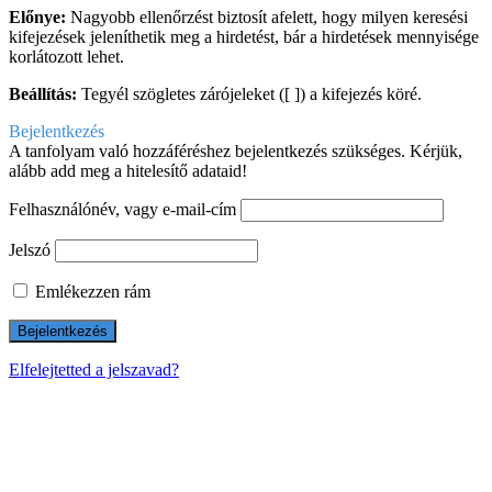
Előnye:
Nagyobb ellenőrzést biztosít afelett, hogy milyen keresési
kifejezések jeleníthetik meg a hirdetést, bár a hirdetések mennyisége
korlátozott lehet.
Beállítás:
Tegyél szögletes zárójeleket ([ ]) a kifejezés köré.
Bejelentkezés
A tanfolyam való hozzáféréshez bejelentkezés szükséges. Kérjük,
alább add meg a hitelesítő adataid!
Felhasználónév, vagy e-mail-cím
Jelszó
Emlékezzen rám
Elfelejtetted a jelszavad?