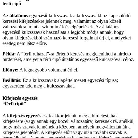
férfi cipő
Az
általános egyezésű
kulcsszavak a kulcsszavakhoz kapcsolódó
keresési kifejezésekre jelennek meg, valamint az olyan közeli
változatokra, mint a szinonimák és elgépelések. Az általános
egyezésű kulcsszavak használata a legjobb módja annak, hogy
olyan kifejezésekből származó keresési forgalmat érj el, amelyeket
esetleg nem látsz előre.
Példa:
A “férfi ruházat”-ra történő keresés megjelenítheti a hirdető
hirdetését, amelyet a férfi cipő általános egyezésű kulcsszóval céloz.
Előnye:
A legnagyobb volument éri el.
Beállítás:
Ez a kulcsszavak alapértelmezett egyezési típusa;
egyszerűen add meg a kulcsszavakat.
Kifejezés egyezés
“férfi cipő”
A
kifejezés egyezés
csak akkor jeleníti meg a hirdetést, ha a
kifejezésre (vagy annak egy közeli változatára) keresnek rá, anélkül,
hogy más szavak lennének a közepén, amelyek megváltoztatnák a
kifejezés jelentését. A kifejezés előtt vagy után további szavak is
használhatók. A pontos egyezéshez hasonlóan a kifejezés egyezésű