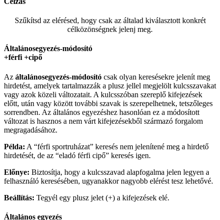
Célzás
Szűkítsd az elérésed, hogy csak az általad kiválasztott konkrét
célközönségnek jelenj meg.
Általánosegyezés-módosító
+férfi +cipő
Az
általánosegyezés-
módosító
csak olyan keresésekre jelenít meg
hirdetést, amelyek tartalmazzák a plusz jellel megjelölt kulcsszavakat
vagy azok közeli változatait. A kulcsszóban szereplő kifejezések
előtt, után vagy között további szavak is szerepelhetnek, tetszőleges
sorrendben. Az általános egyezéshez hasonlóan ez a módosított
változat is hasznos a nem várt kifejezésekből származó forgalom
megragadásához.
Példa:
A “férfi sportruházat” keresés nem jelenítené meg a hirdető
hirdetését, de az “eladó férfi cipő” keresés igen.
Előnye:
Biztosítja, hogy a kulcsszavad alapfogalma jelen legyen a
felhasználó keresésében, ugyanakkor nagyobb elérést tesz lehetővé.
Beállítás:
Tegyél egy plusz jelet (+) a kifejezések elé.
Általános egyezés