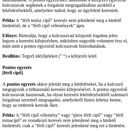
kulcsszavak segítenek a forgalom megragadásában azokból a
lekérdezésekből, amelyekre tudod, hogy az ügyfeleid keresnek.
Példa:
A “férfi tenisz cipő” keresés nem jelenítené meg a hirdető
hirdetését, de a “férfi cipő vélemények” igen.
Előnye:
Biztosítja, hogy a kulcsszavad központi fogalma jelen
legyen a keresési kifejezésben, miközben nagyobb volument érsz el,
mint amit a pontos egyezésű kulcsszavak biztosítanának.
Beállítás:
Tegyél idézőjeleket (” “) a kifejezés köré.
Pontos egyezés
[férfi cipő]
A
pontos egyezés
akkor jeleníti meg a hirdetéseket, ha a kulcsszó
megegyezik a felhasználó keresési kifejezésével. A pontos egyezésű
kulcsszavak hasznosak, ha olyan keresési lekérdezésekből származó
forgalmat szeretnél megragadni, amelyekről biztos lehetsz benne,
hogy az emberek keresik őket.
Példa:
A “férfi cipő vélemény” vagy “piros férfi cipő” vagy “férfi
tornacipő”-re vonatkozó keresés
nem
jelenítené meg a hirdető
hirdetését; csak a “férfi cipő” keresés jelenítené meg ezt a hirdetést.