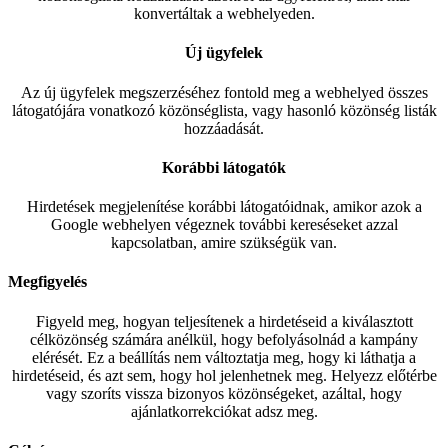
konvertáltak a webhelyeden.
Új ügyfelek
Az új ügyfelek megszerzéséhez fontold meg a webhelyed összes
látogatójára vonatkozó közönséglista, vagy hasonló közönség listák
hozzáadását.
Korábbi látogatók
Hirdetések megjelenítése korábbi látogatóidnak, amikor azok a
Google webhelyen végeznek további kereséseket azzal
kapcsolatban, amire szükségük van.
Megfigyelés
Figyeld meg, hogyan teljesítenek a hirdetéseid a kiválasztott
célközönség számára anélkül, hogy befolyásolnád a kampány
elérését. Ez a beállítás nem változtatja meg, hogy ki láthatja a
hirdetéseid, és azt sem, hogy hol jelenhetnek meg. Helyezz előtérbe
vagy szoríts vissza bizonyos közönségeket, azáltal, hogy
ajánlatkorrekciókat adsz meg.