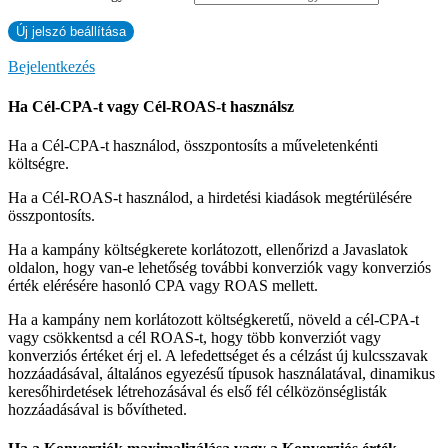
Bejelentkezés
Ha Cél-CPA-t vagy Cél-ROAS-t használsz
Ha a Cél-CPA-t használod, összpontosíts a műveletenkénti
költségre.
Ha a Cél-ROAS-t használod, a hirdetési kiadások megtérülésére
összpontosíts.
Ha a kampány költségkerete korlátozott, ellenőrizd a Javaslatok
oldalon, hogy van-e lehetőség további konverziók vagy konverziós
érték elérésére hasonló CPA vagy ROAS mellett.
Ha a kampány nem korlátozott költségkeretű, növeld a cél-CPA-t
vagy csökkentsd a cél ROAS-t, hogy több konverziót vagy
konverziós értéket érj el. A lefedettséget és a célzást új kulcsszavak
hozzáadásával, általános egyezésű típusok használatával, dinamikus
keresőhirdetések létrehozásával és első fél célközönséglisták
hozzáadásával is bővítheted.