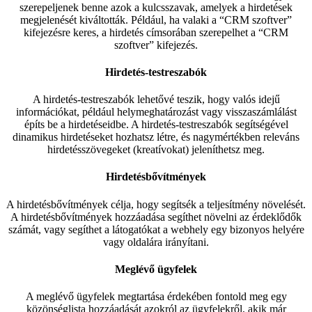
szerepeljenek benne azok a kulcsszavak, amelyek a hirdetések
megjelenését kiváltották. Például, ha valaki a “CRM szoftver”
kifejezésre keres, a hirdetés címsorában szerepelhet a “CRM
szoftver” kifejezés.
Hirdetés-testreszabók
A hirdetés-testreszabók lehetővé teszik, hogy valós idejű
információkat, például helymeghatározást vagy visszaszámlálást
építs be a hirdetéseidbe. A hirdetés-testreszabók segítségével
dinamikus hirdetéseket hozhatsz létre, és nagymértékben releváns
hirdetésszövegeket (kreatívokat) jeleníthetsz meg.
Hirdetésbővítmények
A hirdetésbővítmények célja, hogy segítsék a teljesítmény növelését.
A hirdetésbővítmények hozzáadása segíthet növelni az érdeklődők
számát, vagy segíthet a látogatókat a webhely egy bizonyos helyére
vagy oldalára irányítani.
Meglévő ügyfelek
A meglévő ügyfelek megtartása érdekében fontold meg egy
közönséglista hozzáadását azokról az ügyfelekről, akik már