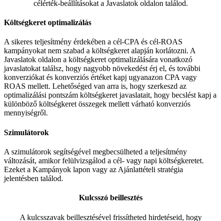
célérték-beállításokat a Javaslatok oldalon találod.
Költségkeret optimalizálás
A sikeres teljesítmény érdekében a cél-CPA és cél-ROAS
kampányokat nem szabad a költségkeret alapján korlátozni. A
Javaslatok oldalon a költségkeret optimalizálására vonatkozó
javaslatokat találsz, hogy nagyobb növekedést érj el, és további
konverziókat és konverziós értéket kapj ugyanazon CPA vagy
ROAS mellett. Lehetőséged van arra is, hogy szerkeszd az
optimalizálási pontszám költségkeret javaslatait, hogy becslést kapj a
különböző költségkeret összegek mellett várható konverziós
mennyiségről.
Szimulátorok
A szimulátorok segítségével megbecsülheted a teljesítmény
változását, amikor felülvizsgálod a cél- vagy napi költségkeretet.
Ezeket a Kampányok lapon vagy az Ajánlattételi stratégia
jelentésben találod.
Kulcsszó beillesztés
A kulcsszavak beillesztésével frissítheted hirdetéseid, hogy