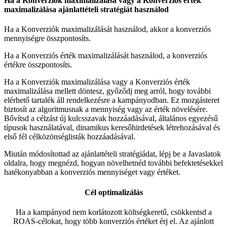
Ha a Konverziók maximalizálása vagy a Konverziós érték
maximalizálása ajánlattételi stratégiát használod
Ha a Konverziók maximalizálását használod, akkor a konverziós
mennyiségre összpontosíts.
Ha a Konverziós érték maximalizálását használod, a konverziós
értékre összpontosíts.
Ha a Konverziók maximalizálása vagy a Konverziós érték
maximalizálása mellett döntesz, győződj meg arról, hogy további
elérhető tartalék áll rendelkezésre a kampányodban. Ez mozgásteret
biztosít az algoritmusnak a mennyiség vagy az érték növelésére.
Bővítsd a célzást új kulcsszavak hozzáadásával, általános egyezésű
típusok használatával, dinamikus keresőhirdetések létrehozásával és
első fél célközönséglisták hozzáadásával.
Miután módosítottad az ajánlattételi stratégiádat, lépj be a Javaslatok
oldalra, hogy megnézd, hogyan növelhetnéd további befektetésekkel
hatékonyabban a konverziós mennyiséget vagy értéket.
Cél optimalizálás
Ha a kampányod nem korlátozott költségkeretű, csökkentsd a
ROAS-célokat, hogy több konverziós értéket érj el. Az ajánlott