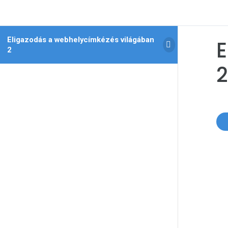
Eligazodás a webhelycímkézés világában
E
2
2