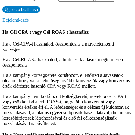
Bejelentkezés
Ha Cél-CPA-t vagy Cél-ROAS-t használsz
Ha a Cél-CPA-t használod, összpontosíts a műveletenkénti
költségre.
Ha a Cél-ROAS-t használod, a hirdetési kiadások megtérülésére
összpontosíts.
Ha a kampány költségkerete korlátozott, ellenőrizd a Javaslatok
oldalon, hogy van-e lehetőség további konverziók vagy konverziós
érték elérésére hasonló CPA vagy ROAS mellett.
Ha a kampány nem korlátozott költségkeretű, növeld a cél-CPA-t
vagy csökkentsd a cél ROAS-t, hogy több konverziót vagy
konverziós értéket érj el. A lefedettséget és a célzást új kulcsszavak
hozzáadásával, általános egyezésű típusok használatával, dinamikus
keresőhirdetések létrehozásával és első fél célközönséglisták
hozzáadásával is bővítheted.