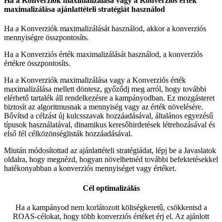
Ha a Konverziók maximalizálása vagy a Konverziós érték
maximalizálása ajánlattételi stratégiát használod
Ha a Konverziók maximalizálását használod, akkor a konverziós
mennyiségre összpontosíts.
Ha a Konverziós érték maximalizálását használod, a konverziós
értékre összpontosíts.
Ha a Konverziók maximalizálása vagy a Konverziós érték
maximalizálása mellett döntesz, győződj meg arról, hogy további
elérhető tartalék áll rendelkezésre a kampányodban. Ez mozgásteret
biztosít az algoritmusnak a mennyiség vagy az érték növelésére.
Bővítsd a célzást új kulcsszavak hozzáadásával, általános egyezésű
típusok használatával, dinamikus keresőhirdetések létrehozásával és
első fél célközönséglisták hozzáadásával.
Miután módosítottad az ajánlattételi stratégiádat, lépj be a Javaslatok
oldalra, hogy megnézd, hogyan növelhetnéd további befektetésekkel
hatékonyabban a konverziós mennyiséget vagy értéket.
Cél optimalizálás
Ha a kampányod nem korlátozott költségkeretű, csökkentsd a
ROAS-célokat, hogy több konverziós értéket érj el. Az ajánlott