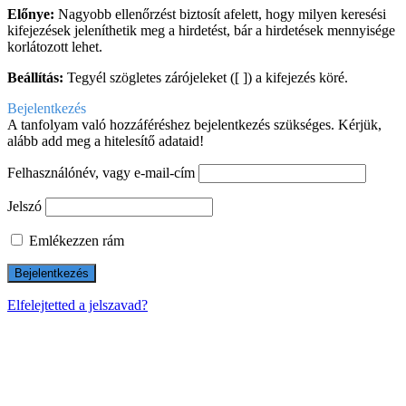
Előnye:
Nagyobb ellenőrzést biztosít afelett, hogy milyen keresési
kifejezések jeleníthetik meg a hirdetést, bár a hirdetések mennyisége
korlátozott lehet.
Beállítás:
Tegyél szögletes zárójeleket ([ ]) a kifejezés köré.
Bejelentkezés
A tanfolyam való hozzáféréshez bejelentkezés szükséges. Kérjük,
alább add meg a hitelesítő adataid!
Felhasználónév, vagy e-mail-cím
Jelszó
Emlékezzen rám
Elfelejtetted a jelszavad?