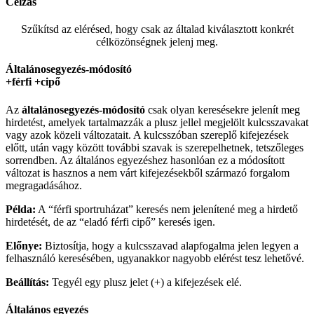
Célzás
Szűkítsd az elérésed, hogy csak az általad kiválasztott konkrét
célközönségnek jelenj meg.
Általánosegyezés-módosító
+férfi +cipő
Az
általánosegyezés-
módosító
csak olyan keresésekre jelenít meg
hirdetést, amelyek tartalmazzák a plusz jellel megjelölt kulcsszavakat
vagy azok közeli változatait. A kulcsszóban szereplő kifejezések
előtt, után vagy között további szavak is szerepelhetnek, tetszőleges
sorrendben. Az általános egyezéshez hasonlóan ez a módosított
változat is hasznos a nem várt kifejezésekből származó forgalom
megragadásához.
Példa:
A “férfi sportruházat” keresés nem jelenítené meg a hirdető
hirdetését, de az “eladó férfi cipő” keresés igen.
Előnye:
Biztosítja, hogy a kulcsszavad alapfogalma jelen legyen a
felhasználó keresésében, ugyanakkor nagyobb elérést tesz lehetővé.
Beállítás:
Tegyél egy plusz jelet (+) a kifejezések elé.
Általános egyezés