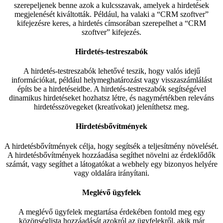
szerepeljenek benne azok a kulcsszavak, amelyek a hirdetések
megjelenését kiváltották. Például, ha valaki a “CRM szoftver”
kifejezésre keres, a hirdetés címsorában szerepelhet a “CRM
szoftver” kifejezés.
Hirdetés-testreszabók
A hirdetés-testreszabók lehetővé teszik, hogy valós idejű
információkat, például helymeghatározást vagy visszaszámlálást
építs be a hirdetéseidbe. A hirdetés-testreszabók segítségével
dinamikus hirdetéseket hozhatsz létre, és nagymértékben releváns
hirdetésszövegeket (kreatívokat) jeleníthetsz meg.
Hirdetésbővítmények
A hirdetésbővítmények célja, hogy segítsék a teljesítmény növelését.
A hirdetésbővítmények hozzáadása segíthet növelni az érdeklődők
számát, vagy segíthet a látogatókat a webhely egy bizonyos helyére
vagy oldalára irányítani.
Meglévő ügyfelek
A meglévő ügyfelek megtartása érdekében fontold meg egy
közönséglista hozzáadását azokról az ügyfelekről, akik már