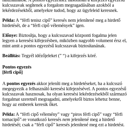
kulcsszavak segítenek a forgalom megragadásában azokból a
lekérdezésekből, amelyekre tudod, hogy az ügyfeleid keresnek.
Példa:
A “férfi tenisz cipő” keresés nem jelenítené meg a hirdető
hirdetését, de a “férfi cipő vélemények” igen.
Előnye:
Biztosítja, hogy a kulcsszavad központi fogalma jelen
legyen a keresési kifejezésben, miközben nagyobb volument érsz el,
mint amit a pontos egyezésű kulcsszavak biztosítanának.
Beállítás:
Tegyél idézőjeleket (” “) a kifejezés köré.
Pontos egyezés
[férfi cipő]
A
pontos egyezés
akkor jeleníti meg a hirdetéseket, ha a kulcsszó
megegyezik a felhasználó keresési kifejezésével. A pontos egyezésű
kulcsszavak hasznosak, ha olyan keresési lekérdezésekből származó
forgalmat szeretnél megragadni, amelyekről biztos lehetsz benne,
hogy az emberek keresik őket.
Példa:
A “férfi cipő vélemény” vagy “piros férfi cipő” vagy “férfi
tornacipő”-re vonatkozó keresés
nem
jelenítené meg a hirdető
hirdetését; csak a “férfi cipő” keresés jelenítené meg ezt a hirdetést.