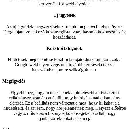
konvertáltak a webhelyeden.
Új ügyfelek
Az új ügyfelek megszerzéséhez fontold meg a webhelyed összes
látogatójára vonatkozó közönséglista, vagy hasonló közönség listák
hozzáadását.
Korábbi látogatók
Hirdetések megjelenítése korábbi látogatóidnak, amikor azok a
Google webhelyen végeznek további kereséseket azzal
kapcsolatban, amire szükségük van.
Megfigyelés
Figyeld meg, hogyan teljesítenek a hirdetéseid a kiválasztott
célközönség számára anélkül, hogy befolyásolnád a kampány
elérését. Ez a beállítás nem változtatja meg, hogy ki láthatja a
hirdetéseid, és azt sem, hogy hol jelenhetnek meg. Helyezz előtérbe
vagy szoríts vissza bizonyos közönségeket, azáltal, hogy
ajánlatkorrekciókat adsz meg.