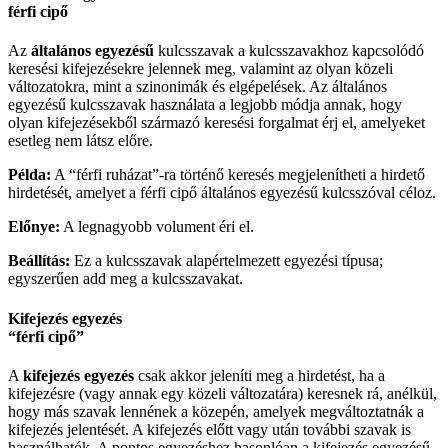
férfi cipő
Az
általános egyezésű
kulcsszavak a kulcsszavakhoz kapcsolódó
keresési kifejezésekre jelennek meg, valamint az olyan közeli
változatokra, mint a szinonimák és elgépelések. Az általános
egyezésű kulcsszavak használata a legjobb módja annak, hogy
olyan kifejezésekből származó keresési forgalmat érj el, amelyeket
esetleg nem látsz előre.
Példa:
A “férfi ruházat”-ra történő keresés megjelenítheti a hirdető
hirdetését, amelyet a férfi cipő általános egyezésű kulcsszóval céloz.
Előnye:
A legnagyobb volument éri el.
Beállítás:
Ez a kulcsszavak alapértelmezett egyezési típusa;
egyszerűen add meg a kulcsszavakat.
Kifejezés egyezés
“férfi cipő”
A
kifejezés egyezés
csak akkor jeleníti meg a hirdetést, ha a
kifejezésre (vagy annak egy közeli változatára) keresnek rá, anélkül,
hogy más szavak lennének a közepén, amelyek megváltoztatnák a
kifejezés jelentését. A kifejezés előtt vagy után további szavak is
használhatók. A pontos egyezéshez hasonlóan a kifejezés egyezésű