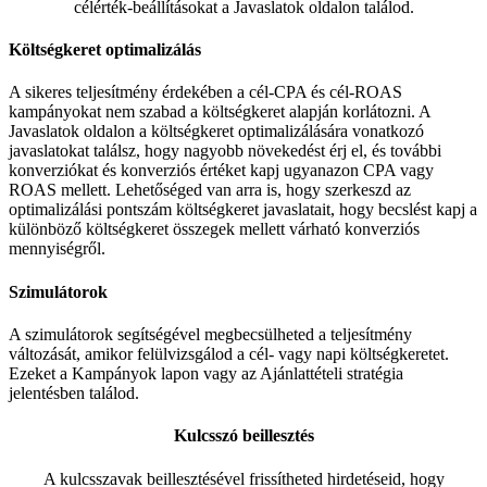
célérték-beállításokat a Javaslatok oldalon találod.
Költségkeret optimalizálás
A sikeres teljesítmény érdekében a cél-CPA és cél-ROAS
kampányokat nem szabad a költségkeret alapján korlátozni. A
Javaslatok oldalon a költségkeret optimalizálására vonatkozó
javaslatokat találsz, hogy nagyobb növekedést érj el, és további
konverziókat és konverziós értéket kapj ugyanazon CPA vagy
ROAS mellett. Lehetőséged van arra is, hogy szerkeszd az
optimalizálási pontszám költségkeret javaslatait, hogy becslést kapj a
különböző költségkeret összegek mellett várható konverziós
mennyiségről.
Szimulátorok
A szimulátorok segítségével megbecsülheted a teljesítmény
változását, amikor felülvizsgálod a cél- vagy napi költségkeretet.
Ezeket a Kampányok lapon vagy az Ajánlattételi stratégia
jelentésben találod.
Kulcsszó beillesztés
A kulcsszavak beillesztésével frissítheted hirdetéseid, hogy