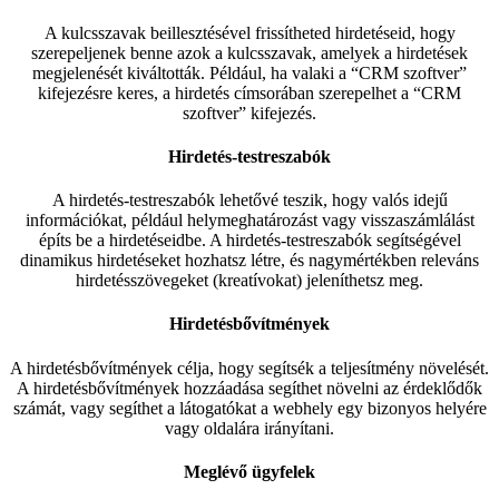
A kulcsszavak beillesztésével frissítheted hirdetéseid, hogy
szerepeljenek benne azok a kulcsszavak, amelyek a hirdetések
megjelenését kiváltották. Például, ha valaki a “CRM szoftver”
kifejezésre keres, a hirdetés címsorában szerepelhet a “CRM
szoftver” kifejezés.
Hirdetés-testreszabók
A hirdetés-testreszabók lehetővé teszik, hogy valós idejű
információkat, például helymeghatározást vagy visszaszámlálást
építs be a hirdetéseidbe. A hirdetés-testreszabók segítségével
dinamikus hirdetéseket hozhatsz létre, és nagymértékben releváns
hirdetésszövegeket (kreatívokat) jeleníthetsz meg.
Hirdetésbővítmények
A hirdetésbővítmények célja, hogy segítsék a teljesítmény növelését.
A hirdetésbővítmények hozzáadása segíthet növelni az érdeklődők
számát, vagy segíthet a látogatókat a webhely egy bizonyos helyére
vagy oldalára irányítani.
Meglévő ügyfelek