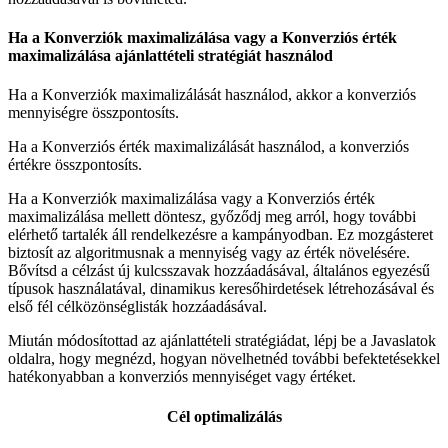
Ha a Konverziók maximalizálása vagy a Konverziós érték
maximalizálása ajánlattételi stratégiát használod
Ha a Konverziók maximalizálását használod, akkor a konverziós
mennyiségre összpontosíts.
Ha a Konverziós érték maximalizálását használod, a konverziós
értékre összpontosíts.
Ha a Konverziók maximalizálása vagy a Konverziós érték
maximalizálása mellett döntesz, győződj meg arról, hogy további
elérhető tartalék áll rendelkezésre a kampányodban. Ez mozgásteret
biztosít az algoritmusnak a mennyiség vagy az érték növelésére.
Bővítsd a célzást új kulcsszavak hozzáadásával, általános egyezésű
típusok használatával, dinamikus keresőhirdetések létrehozásával és
első fél célközönséglisták hozzáadásával.
Miután módosítottad az ajánlattételi stratégiádat, lépj be a Javaslatok
oldalra, hogy megnézd, hogyan növelhetnéd további befektetésekkel
hatékonyabban a konverziós mennyiséget vagy értéket.
Cél optimalizálás