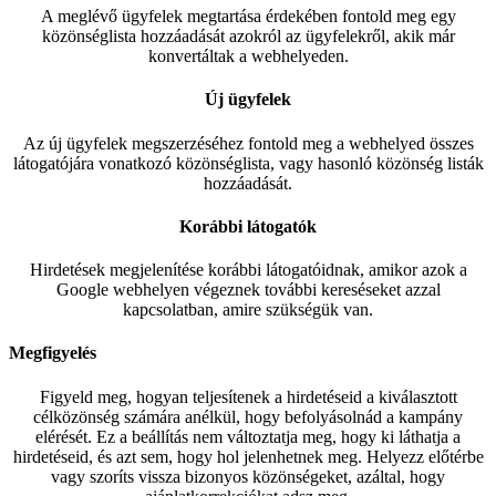
A meglévő ügyfelek megtartása érdekében fontold meg egy
közönséglista hozzáadását azokról az ügyfelekről, akik már
konvertáltak a webhelyeden.
Új ügyfelek
Az új ügyfelek megszerzéséhez fontold meg a webhelyed összes
látogatójára vonatkozó közönséglista, vagy hasonló közönség listák
hozzáadását.
Korábbi látogatók
Hirdetések megjelenítése korábbi látogatóidnak, amikor azok a
Google webhelyen végeznek további kereséseket azzal
kapcsolatban, amire szükségük van.
Megfigyelés
Figyeld meg, hogyan teljesítenek a hirdetéseid a kiválasztott
célközönség számára anélkül, hogy befolyásolnád a kampány
elérését. Ez a beállítás nem változtatja meg, hogy ki láthatja a
hirdetéseid, és azt sem, hogy hol jelenhetnek meg. Helyezz előtérbe
vagy szoríts vissza bizonyos közönségeket, azáltal, hogy