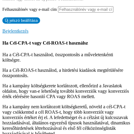
Felhasználónév vagy e-mail cím
Bejelentkezés
Ha Cél-CPA-t vagy Cél-ROAS-t használsz
Ha a Cél-CPA-t használod, összpontosíts a műveletenkénti
költségre.
Ha a Cél-ROAS-t használod, a hirdetési kiadások megtérülésére
összpontosíts.
Ha a kampány költségkerete korlátozott, ellenőrizd a Javaslatok
oldalon, hogy van-e lehetőség további konverziók vagy konverziós
érték elérésére hasonló CPA vagy ROAS mellett.
Ha a kampány nem korlátozott költségkeretű, növeld a cél-CPA-t
vagy csökkentsd a cél ROAS-t, hogy több konverziót vagy
konverziós értéket érj el. A lefedettséget és a célzást új kulcsszavak
hozzáadásával, általános egyezésű típusok használatával, dinamikus
keresőhirdetések létrehozásával és első fél célközönséglisták
hozzáadásával is bővítheted.