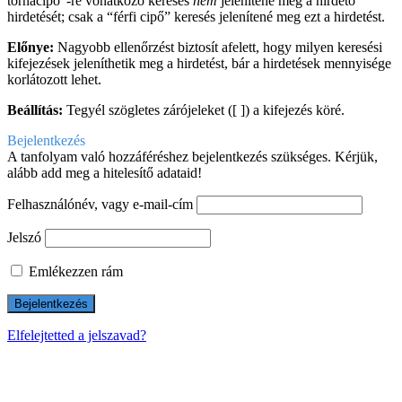
tornacipő”-re vonatkozó keresés
nem
jelenítené meg a hirdető
hirdetését; csak a “férfi cipő” keresés jelenítené meg ezt a hirdetést.
Előnye:
Nagyobb ellenőrzést biztosít afelett, hogy milyen keresési
kifejezések jeleníthetik meg a hirdetést, bár a hirdetések mennyisége
korlátozott lehet.
Beállítás:
Tegyél szögletes zárójeleket ([ ]) a kifejezés köré.
Bejelentkezés
A tanfolyam való hozzáféréshez bejelentkezés szükséges. Kérjük,
alább add meg a hitelesítő adataid!
Felhasználónév, vagy e-mail-cím
Jelszó
Emlékezzen rám
Elfelejtetted a jelszavad?