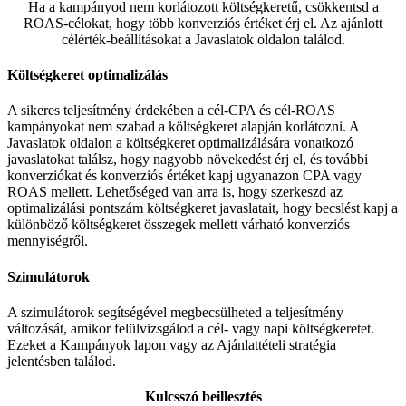
Ha a kampányod nem korlátozott költségkeretű, csökkentsd a
ROAS-célokat, hogy több konverziós értéket érj el. Az ajánlott
célérték-beállításokat a Javaslatok oldalon találod.
Költségkeret optimalizálás
A sikeres teljesítmény érdekében a cél-CPA és cél-ROAS
kampányokat nem szabad a költségkeret alapján korlátozni. A
Javaslatok oldalon a költségkeret optimalizálására vonatkozó
javaslatokat találsz, hogy nagyobb növekedést érj el, és további
konverziókat és konverziós értéket kapj ugyanazon CPA vagy
ROAS mellett. Lehetőséged van arra is, hogy szerkeszd az
optimalizálási pontszám költségkeret javaslatait, hogy becslést kapj a
különböző költségkeret összegek mellett várható konverziós
mennyiségről.
Szimulátorok
A szimulátorok segítségével megbecsülheted a teljesítmény
változását, amikor felülvizsgálod a cél- vagy napi költségkeretet.
Ezeket a Kampányok lapon vagy az Ajánlattételi stratégia
jelentésben találod.
Kulcsszó beillesztés