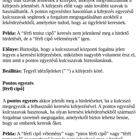
hogy más szavak lennének a közepén, amelyek megváltoztatnák a
kifejezés jelentését. A kifejezés előtt vagy után további szavak is
használhatók. A pontos egyezéshez hasonlóan a kifejezés egyezésű
kulcsszavak segítenek a forgalom megragadásában azokból a
lekérdezésekből, amelyekre tudod, hogy az ügyfeleid keresnek.
Példa:
A “férfi tenisz cipő” keresés nem jelenítené meg a hirdető
hirdetését, de a “férfi cipő vélemények” igen.
Előnye:
Biztosítja, hogy a kulcsszavad központi fogalma jelen
legyen a keresési kifejezésben, miközben nagyobb volument érsz el,
mint amit a pontos egyezésű kulcsszavak biztosítanának.
Beállítás:
Tegyél idézőjeleket (” “) a kifejezés köré.
Pontos egyezés
[férfi cipő]
A
pontos egyezés
akkor jeleníti meg a hirdetéseket, ha a kulcsszó
megegyezik a felhasználó keresési kifejezésével. A pontos egyezésű
kulcsszavak hasznosak, ha olyan keresési lekérdezésekből származó
forgalmat szeretnél megragadni, amelyekről biztos lehetsz benne,
hogy az emberek keresik őket.
Példa:
A “férfi cipő vélemény” vagy “piros férfi cipő” vagy “férfi