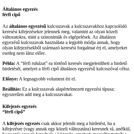
Általános egyezés
férfi cipő
Az
általános egyezésű
kulcsszavak a kulcsszavakhoz kapcsolódó
keresési kifejezésekre jelennek meg, valamint az olyan közeli
változatokra, mint a szinonimák és elgépelések. Az általános
egyezésű kulcsszavak használata a legjobb módja annak, hogy
olyan kifejezésekből származó keresési forgalmat érj el, amelyeket
esetleg nem látsz előre.
Példa:
A “férfi ruházat”-ra történő keresés megjelenítheti a hirdető
hirdetését, amelyet a férfi cipő általános egyezésű kulcsszóval céloz.
Előnye:
A legnagyobb volument éri el.
Beállítás:
Ez a kulcsszavak alapértelmezett egyezési típusa;
egyszerűen add meg a kulcsszavakat.
Kifejezés egyezés
“férfi cipő”
A
kifejezés egyezés
csak akkor jeleníti meg a hirdetést, ha a
kifejezésre (vagy annak egy közeli változatára) keresnek rá, anélkül,