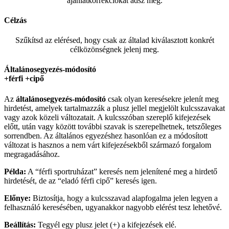
ajánlatkorrekciókat adsz meg.
Célzás
Szűkítsd az elérésed, hogy csak az általad kiválasztott konkrét
célközönségnek jelenj meg.
Általánosegyezés-módosító
+férfi +cipő
Az
általánosegyezés-
módosító
csak olyan keresésekre jelenít meg
hirdetést, amelyek tartalmazzák a plusz jellel megjelölt kulcsszavakat
vagy azok közeli változatait. A kulcsszóban szereplő kifejezések
előtt, után vagy között további szavak is szerepelhetnek, tetszőleges
sorrendben. Az általános egyezéshez hasonlóan ez a módosított
változat is hasznos a nem várt kifejezésekből származó forgalom
megragadásához.
Példa:
A “férfi sportruházat” keresés nem jelenítené meg a hirdető
hirdetését, de az “eladó férfi cipő” keresés igen.
Előnye:
Biztosítja, hogy a kulcsszavad alapfogalma jelen legyen a
felhasználó keresésében, ugyanakkor nagyobb elérést tesz lehetővé.
Beállítás:
Tegyél egy plusz jelet (+) a kifejezések elé.