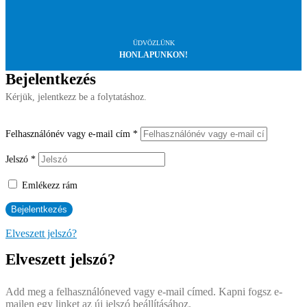
ÜDVÖZLÜNK
HONLAPUNKON!
Bejelentkezés
Kérjük, jelentkezz be a folytatáshoz.
Felhasználónév vagy e-mail cím
*
Jelszó
*
Emlékezz rám
Elveszett jelszó?
Elveszett jelszó?
Add meg a felhasználóneved vagy e-mail címed. Kapni fogsz e-
mailen egy linket az új jelszó beállításához.