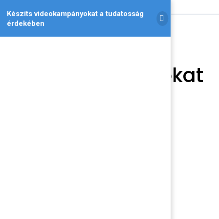
Készíts videokampányokat a tudatosság
érdekében
Készíts
videokampányokat
a tudatosság
érdekében