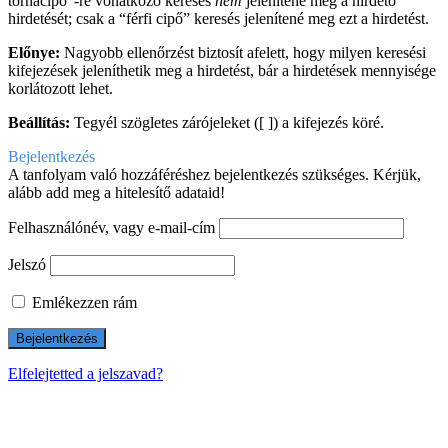
tornacipő”-re vonatkozó keresés
nem
jelenítené meg a hirdető
hirdetését; csak a “férfi cipő” keresés jelenítené meg ezt a hirdetést.
Előnye:
Nagyobb ellenőrzést biztosít afelett, hogy milyen keresési
kifejezések jeleníthetik meg a hirdetést, bár a hirdetések mennyisége
korlátozott lehet.
Beállítás:
Tegyél szögletes zárójeleket ([ ]) a kifejezés köré.
Bejelentkezés
A tanfolyam való hozzáféréshez bejelentkezés szükséges. Kérjük,
alább add meg a hitelesítő adataid!
Felhasználónév, vagy e-mail-cím
Jelszó
Emlékezzen rám
Elfelejtetted a jelszavad?