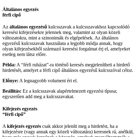
Általános egyezés
férfi cipő
Az
általános egyezésű
kulcsszavak a kulcsszavakhoz kapcsolódó
keresési kifejezésekre jelennek meg, valamint az olyan közeli
változatokra, mint a szinonimák és elgépelések. Az általános
egyezésű kulcsszavak használata a legjobb módja annak, hogy
olyan kifejezésekből származó keresési forgalmat érj el, amelyeket
esetleg nem látsz előre.
Példa:
A “férfi ruházat”-ra történő keresés megjelenítheti a hirdető
hirdetését, amelyet a férfi cipő általános egyezésű kulcsszóval céloz.
Előnye:
A legnagyobb volument éri el.
Beállítás:
Ez a kulcsszavak alapértelmezett egyezési típusa;
egyszerűen add meg a kulcsszavakat.
Kifejezés egyezés
“férfi cipő”
A
kifejezés egyezés
csak akkor jeleníti meg a hirdetést, ha a
kifejezésre (vagy annak egy közeli változatára) keresnek rá, anélkül,