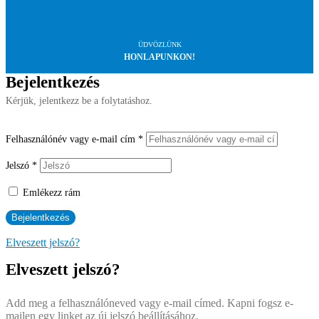
ÜDVÖZLÜNK
HONLAPUNKON!
Bejelentkezés
Kérjük, jelentkezz be a folytatáshoz.
Felhasználónév vagy e-mail cím
*
Jelszó
*
Emlékezz rám
Elveszett jelszó?
Elveszett jelszó?
Add meg a felhasználóneved vagy e-mail címed. Kapni fogsz e-
mailen egy linket az új jelszó beállításához.