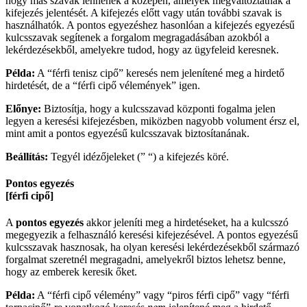
hogy más szavak lennének a közepén, amelyek megváltoztatnák a
kifejezés jelentését. A kifejezés előtt vagy után további szavak is
használhatók. A pontos egyezéshez hasonlóan a kifejezés egyezésű
kulcsszavak segítenek a forgalom megragadásában azokból a
lekérdezésekből, amelyekre tudod, hogy az ügyfeleid keresnek.
Példa:
A “férfi tenisz cipő” keresés nem jelenítené meg a hirdető
hirdetését, de a “férfi cipő vélemények” igen.
Előnye:
Biztosítja, hogy a kulcsszavad központi fogalma jelen
legyen a keresési kifejezésben, miközben nagyobb volument érsz el,
mint amit a pontos egyezésű kulcsszavak biztosítanának.
Beállítás:
Tegyél idézőjeleket (” “) a kifejezés köré.
Pontos egyezés
[férfi cipő]
A
pontos egyezés
akkor jeleníti meg a hirdetéseket, ha a kulcsszó
megegyezik a felhasználó keresési kifejezésével. A pontos egyezésű
kulcsszavak hasznosak, ha olyan keresési lekérdezésekből származó
forgalmat szeretnél megragadni, amelyekről biztos lehetsz benne,
hogy az emberek keresik őket.
Példa:
A “férfi cipő vélemény” vagy “piros férfi cipő” vagy “férfi