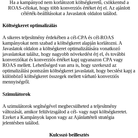
Ha a kampányod nem korlátozott költségkeretű, csökkentsd a
ROAS-célokat, hogy több konverziós értéket érj el. Az ajánlott
célérték-beállításokat a Javaslatok oldalon találod.
Költségkeret optimalizálás
A sikeres teljesítmény érdekében a cél-CPA és cél-ROAS
kampányokat nem szabad a költségkeret alapján korlátozni. A
Javaslatok oldalon a költségkeret optimalizálására vonatkozó
javaslatokat találsz, hogy nagyobb növekedést érj el, és további
konverziókat és konverziós értéket kapj ugyanazon CPA vagy
ROAS mellett. Lehetőséged van arra is, hogy szerkeszd az
optimalizálási pontszám költségkeret javaslatait, hogy becslést kapj a
különböző költségkeret összegek mellett várható konverziós
mennyiségről.
Szimulátorok
A szimulátorok segítségével megbecsülheted a teljesítmény
változását, amikor felülvizsgálod a cél- vagy napi költségkeretet.
Ezeket a Kampányok lapon vagy az Ajánlattételi stratégia
jelentésben találod.
Kulcsszó beillesztés