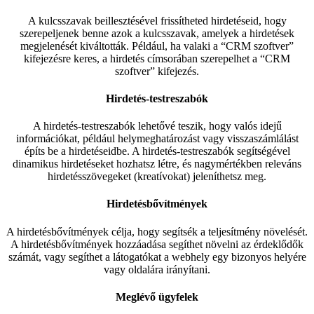
A kulcsszavak beillesztésével frissítheted hirdetéseid, hogy
szerepeljenek benne azok a kulcsszavak, amelyek a hirdetések
megjelenését kiváltották. Például, ha valaki a “CRM szoftver”
kifejezésre keres, a hirdetés címsorában szerepelhet a “CRM
szoftver” kifejezés.
Hirdetés-testreszabók
A hirdetés-testreszabók lehetővé teszik, hogy valós idejű
információkat, például helymeghatározást vagy visszaszámlálást
építs be a hirdetéseidbe. A hirdetés-testreszabók segítségével
dinamikus hirdetéseket hozhatsz létre, és nagymértékben releváns
hirdetésszövegeket (kreatívokat) jeleníthetsz meg.
Hirdetésbővítmények
A hirdetésbővítmények célja, hogy segítsék a teljesítmény növelését.
A hirdetésbővítmények hozzáadása segíthet növelni az érdeklődők
számát, vagy segíthet a látogatókat a webhely egy bizonyos helyére
vagy oldalára irányítani.
Meglévő ügyfelek