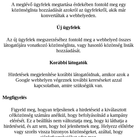
A meglévő ügyfelek megtartása érdekében fontold meg egy
közönséglista hozzáadását azokról az ügyfelekről, akik már
konvertáltak a webhelyeden.
Új ügyfelek
Az új ügyfelek megszerzéséhez fontold meg a webhelyed összes
látogatójára vonatkozó közönséglista, vagy hasonló közönség listák
hozzáadását.
Korábbi látogatók
Hirdetések megjelenítése korábbi látogatóidnak, amikor azok a
Google webhelyen végeznek további kereséseket azzal
kapcsolatban, amire szükségük van.
Megfigyelés
Figyeld meg, hogyan teljesítenek a hirdetéseid a kiválasztott
célközönség számára anélkül, hogy befolyásolnád a kampány
elérését. Ez a beállítás nem változtatja meg, hogy ki láthatja a
hirdetéseid, és azt sem, hogy hol jelenhetnek meg. Helyezz előtérbe
vagy szoríts vissza bizonyos közönségeket, azáltal, hogy