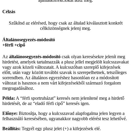
ajánlatkorrekciókat adsz meg.
Célzás
Szűkítsd az elérésed, hogy csak az általad kiválasztott konkrét
célközönségnek jelenj meg.
Általánosegyezés-módosító
+férfi +cipő
Az
általánosegyezés-
módosító
csak olyan keresésekre jelenít meg
hirdetést, amelyek tartalmazzák a plusz jellel megjelölt kulcsszavakat
vagy azok közeli változatait. A kulcsszóban szereplő kifejezések
előtt, után vagy között további szavak is szerepelhetnek, tetszőleges
sorrendben. Az általános egyezéshez hasonlóan ez a módosított
változat is hasznos a nem várt kifejezésekből származó forgalom
megragadásához.
Példa:
A “férfi sportruházat” keresés nem jelenítené meg a hirdető
hirdetését, de az “eladó férfi cipő” keresés igen.
Előnye:
Biztosítja, hogy a kulcsszavad alapfogalma jelen legyen a
felhasználó keresésében, ugyanakkor nagyobb elérést tesz lehetővé.
Beállítás:
Tegyél egy plusz jelet (+) a kifejezések elé.