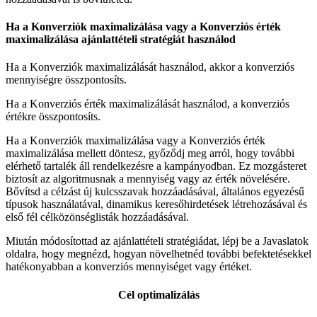
Ha a Konverziók maximalizálása vagy a Konverziós érték
maximalizálása ajánlattételi stratégiát használod
Ha a Konverziók maximalizálását használod, akkor a konverziós
mennyiségre összpontosíts.
Ha a Konverziós érték maximalizálását használod, a konverziós
értékre összpontosíts.
Ha a Konverziók maximalizálása vagy a Konverziós érték
maximalizálása mellett döntesz, győződj meg arról, hogy további
elérhető tartalék áll rendelkezésre a kampányodban. Ez mozgásteret
biztosít az algoritmusnak a mennyiség vagy az érték növelésére.
Bővítsd a célzást új kulcsszavak hozzáadásával, általános egyezésű
típusok használatával, dinamikus keresőhirdetések létrehozásával és
első fél célközönséglisták hozzáadásával.
Miután módosítottad az ajánlattételi stratégiádat, lépj be a Javaslatok
oldalra, hogy megnézd, hogyan növelhetnéd további befektetésekkel
hatékonyabban a konverziós mennyiséget vagy értéket.
Cél optimalizálás