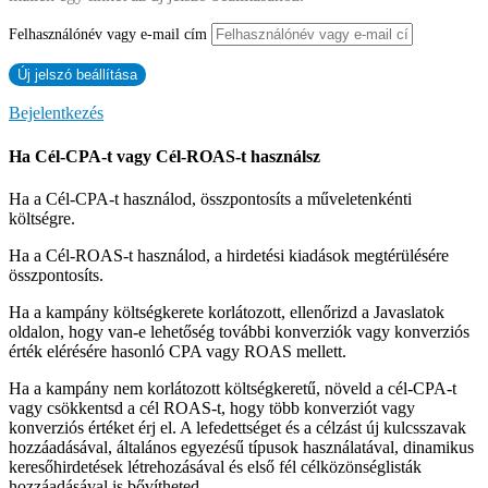
Felhasználónév vagy e-mail cím
Bejelentkezés
Ha Cél-CPA-t vagy Cél-ROAS-t használsz
Ha a Cél-CPA-t használod, összpontosíts a műveletenkénti
költségre.
Ha a Cél-ROAS-t használod, a hirdetési kiadások megtérülésére
összpontosíts.
Ha a kampány költségkerete korlátozott, ellenőrizd a Javaslatok
oldalon, hogy van-e lehetőség további konverziók vagy konverziós
érték elérésére hasonló CPA vagy ROAS mellett.
Ha a kampány nem korlátozott költségkeretű, növeld a cél-CPA-t
vagy csökkentsd a cél ROAS-t, hogy több konverziót vagy
konverziós értéket érj el. A lefedettséget és a célzást új kulcsszavak
hozzáadásával, általános egyezésű típusok használatával, dinamikus
keresőhirdetések létrehozásával és első fél célközönséglisták
hozzáadásával is bővítheted.