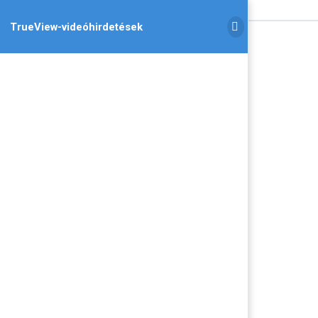
TrueView-videóhirdetések
TrueView-
videóhirdetések