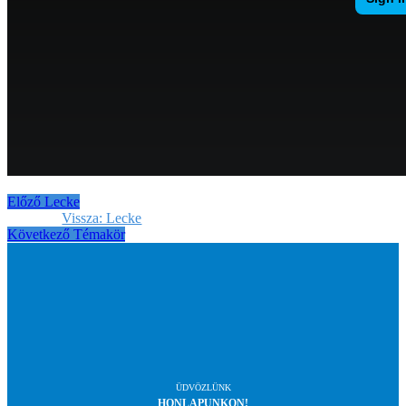
Előző Lecke
Vissza: Lecke
Következő Témakör
ÜDVÖZLÜNK
HONLAPUNKON!