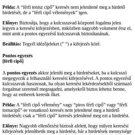
Példa:
A “férfi tenisz cipő” keresés nem jelenítené meg a hirdető
hirdetését, de a “férfi cipő vélemények” igen.
Előnye:
Biztosítja, hogy a kulcsszavad központi fogalma jelen
legyen a keresési kifejezésben, miközben nagyobb volument érsz el,
mint amit a pontos egyezésű kulcsszavak biztosítanának.
Beállítás:
Tegyél idézőjeleket (” “) a kifejezés köré.
Pontos egyezés
[férfi cipő]
A
pontos egyezés
akkor jeleníti meg a hirdetéseket, ha a kulcsszó
megegyezik a felhasználó keresési kifejezésével. A pontos egyezésű
kulcsszavak hasznosak, ha olyan keresési lekérdezésekből származó
forgalmat szeretnél megragadni, amelyekről biztos lehetsz benne,
hogy az emberek keresik őket.
Példa:
A “férfi cipő vélemény” vagy “piros férfi cipő” vagy “férfi
tornacipő”-re vonatkozó keresés
nem
jelenítené meg a hirdető
hirdetését; csak a “férfi cipő” keresés jelenítené meg ezt a hirdetést.
Előnye:
Nagyobb ellenőrzést biztosít afelett, hogy milyen keresési
kifejezések jeleníthetik meg a hirdetést, bár a hirdetések mennyisége