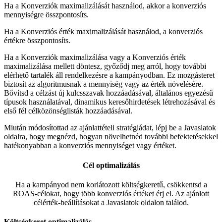
Ha a Konverziók maximalizálását használod, akkor a konverziós
mennyiségre összpontosíts.
Ha a Konverziós érték maximalizálását használod, a konverziós
értékre összpontosíts.
Ha a Konverziók maximalizálása vagy a Konverziós érték
maximalizálása mellett döntesz, győződj meg arról, hogy további
elérhető tartalék áll rendelkezésre a kampányodban. Ez mozgásteret
biztosít az algoritmusnak a mennyiség vagy az érték növelésére.
Bővítsd a célzást új kulcsszavak hozzáadásával, általános egyezésű
típusok használatával, dinamikus keresőhirdetések létrehozásával és
első fél célközönséglisták hozzáadásával.
Miután módosítottad az ajánlattételi stratégiádat, lépj be a Javaslatok
oldalra, hogy megnézd, hogyan növelhetnéd további befektetésekkel
hatékonyabban a konverziós mennyiséget vagy értéket.
Cél optimalizálás
Ha a kampányod nem korlátozott költségkeretű, csökkentsd a
ROAS-célokat, hogy több konverziós értéket érj el. Az ajánlott
célérték-beállításokat a Javaslatok oldalon találod.
Költségkeret optimalizálás