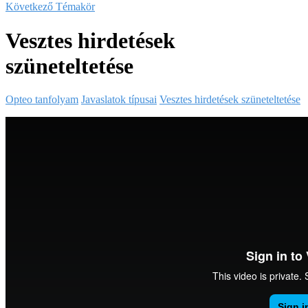
Következő Témakör
Vesztes hirdetések
szüneteltetése
Opteo tanfolyam
Javaslatok típusai
Vesztes hirdetések szüneteltetése