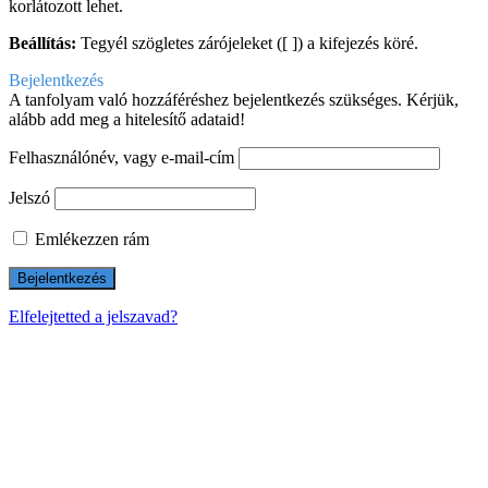
korlátozott lehet.
Beállítás:
Tegyél szögletes zárójeleket ([ ]) a kifejezés köré.
Bejelentkezés
A tanfolyam való hozzáféréshez bejelentkezés szükséges. Kérjük,
alább add meg a hitelesítő adataid!
Felhasználónév, vagy e-mail-cím
Jelszó
Emlékezzen rám
Elfelejtetted a jelszavad?