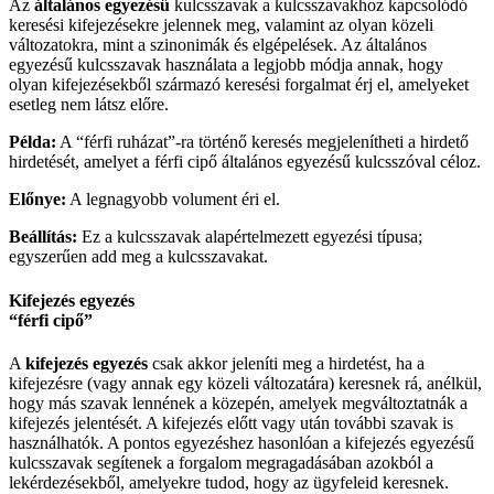
Az
általános egyezésű
kulcsszavak a kulcsszavakhoz kapcsolódó
keresési kifejezésekre jelennek meg, valamint az olyan közeli
változatokra, mint a szinonimák és elgépelések. Az általános
egyezésű kulcsszavak használata a legjobb módja annak, hogy
olyan kifejezésekből származó keresési forgalmat érj el, amelyeket
esetleg nem látsz előre.
Példa:
A “férfi ruházat”-ra történő keresés megjelenítheti a hirdető
hirdetését, amelyet a férfi cipő általános egyezésű kulcsszóval céloz.
Előnye:
A legnagyobb volument éri el.
Beállítás:
Ez a kulcsszavak alapértelmezett egyezési típusa;
egyszerűen add meg a kulcsszavakat.
Kifejezés egyezés
“férfi cipő”
A
kifejezés egyezés
csak akkor jeleníti meg a hirdetést, ha a
kifejezésre (vagy annak egy közeli változatára) keresnek rá, anélkül,
hogy más szavak lennének a közepén, amelyek megváltoztatnák a
kifejezés jelentését. A kifejezés előtt vagy után további szavak is
használhatók. A pontos egyezéshez hasonlóan a kifejezés egyezésű
kulcsszavak segítenek a forgalom megragadásában azokból a
lekérdezésekből, amelyekre tudod, hogy az ügyfeleid keresnek.