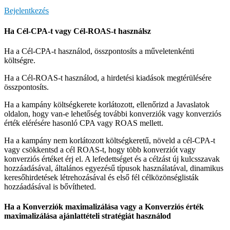
Bejelentkezés
Ha Cél-CPA-t vagy Cél-ROAS-t használsz
Ha a Cél-CPA-t használod, összpontosíts a műveletenkénti
költségre.
Ha a Cél-ROAS-t használod, a hirdetési kiadások megtérülésére
összpontosíts.
Ha a kampány költségkerete korlátozott, ellenőrizd a Javaslatok
oldalon, hogy van-e lehetőség további konverziók vagy konverziós
érték elérésére hasonló CPA vagy ROAS mellett.
Ha a kampány nem korlátozott költségkeretű, növeld a cél-CPA-t
vagy csökkentsd a cél ROAS-t, hogy több konverziót vagy
konverziós értéket érj el. A lefedettséget és a célzást új kulcsszavak
hozzáadásával, általános egyezésű típusok használatával, dinamikus
keresőhirdetések létrehozásával és első fél célközönséglisták
hozzáadásával is bővítheted.
Ha a Konverziók maximalizálása vagy a Konverziós érték
maximalizálása ajánlattételi stratégiát használod