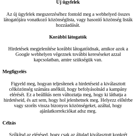
Új ügyfelek
Az új ügyfelek megszerzéséhez fontold meg a webhelyed összes
látogatójára vonatkozó közönséglista, vagy hasonló közönség listák
hozzáadását.
Korábbi látogatók
Hirdetések megjelenítése korábbi látogatóidnak, amikor azok a
Google webhelyen végeznek további kereséseket azzal
kapcsolatban, amire szükségük van.
Megfigyelés
Figyeld meg, hogyan teljesítenek a hirdetéseid a kiválasztott
célközönség számára anélkül, hogy befolyásolnád a kampány
elérését. Ez a beállítás nem változtatja meg, hogy ki láthatja a
hirdetéseid, és azt sem, hogy hol jelenhetnek meg. Helyezz előtérbe
vagy szoríts vissza bizonyos közönségeket, azáltal, hogy
ajánlatkorrekciókat adsz meg.
Célzás
Szűkítsd az elérésed, hogy csak az általad kiválasztott konkrét