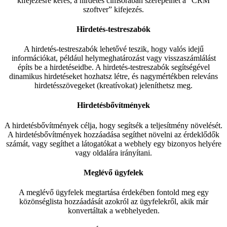
kifejezésre keres, a hirdetés címsorában szerepelhet a “CRM
szoftver” kifejezés.
Hirdetés-testreszabók
A hirdetés-testreszabók lehetővé teszik, hogy valós idejű
információkat, például helymeghatározást vagy visszaszámlálást
építs be a hirdetéseidbe. A hirdetés-testreszabók segítségével
dinamikus hirdetéseket hozhatsz létre, és nagymértékben releváns
hirdetésszövegeket (kreatívokat) jeleníthetsz meg.
Hirdetésbővítmények
A hirdetésbővítmények célja, hogy segítsék a teljesítmény növelését.
A hirdetésbővítmények hozzáadása segíthet növelni az érdeklődők
számát, vagy segíthet a látogatókat a webhely egy bizonyos helyére
vagy oldalára irányítani.
Meglévő ügyfelek
A meglévő ügyfelek megtartása érdekében fontold meg egy
közönséglista hozzáadását azokról az ügyfelekről, akik már
konvertáltak a webhelyeden.