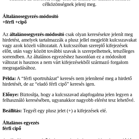
célközönségnek jelenj meg.
Általánosegyezés-módosító
+férfi +cipő
Az
általánosegyezés-
módosító
csak olyan keresésekre jelenít meg
hirdetést, amelyek tartalmazzák a plusz jellel megjelölt kulcsszavakat
vagy azok közeli változatait. A kulcsszóban szereplő kifejezések
előtt, után vagy között további szavak is szerepelhetnek, tetszőleges
sorrendben. Az általános egyezéshez hasonlóan ez a módosított
változat is hasznos a nem várt kifejezésekből származó forgalom
megragadásához.
Példa:
A “férfi sportruházat” keresés nem jelenítené meg a hirdető
hirdetését, de az “eladó férfi cipő” keresés igen.
Előnye:
Biztosítja, hogy a kulcsszavad alapfogalma jelen legyen a
felhasználó keresésében, ugyanakkor nagyobb elérést tesz lehetővé.
Beállítás:
Tegyél egy plusz jelet (+) a kifejezések elé.
Általános egyezés
férfi cipő