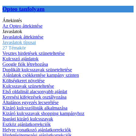
Opteo tanfolyam
Áttekintés
Az Opteo áttekintése
Javaslatok
Javaslatok áttekintése
Javaslatok típusai
27 Témakör
Vesztes hirdetések szüneteltetése
Kulcsszó ajánlatok
Google fiók létrehozása
Duplikált kulcsszavak szüneteltetése
Ajánlatok csökkentése kampány szinten
Költségkeret növelése
Kulcsszavak szüneteltetése
Első oldalinál alacsonyabb ajánlat
Keresési kifejezések osztályozása
Általános egyezés lecserélése
Kizáró kulcsszólisták alkalmazása
Kizáró kulcsszavak shopping kampányhoz
Iparági kizáró kulcsszavak
Eszköz ajánlatkorrekciók
Helyre vonatkozó ajánlatkorrekciók
Hirdetésütemezési ajánlatkorrekciók