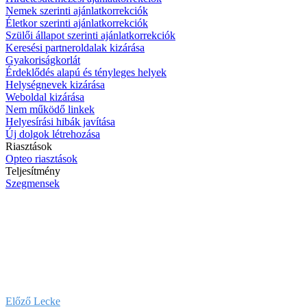
Nemek szerinti ajánlatkorrekciók
Életkor szerinti ajánlatkorrekciók
Szülői állapot szerinti ajánlatkorrekciók
Keresési partneroldalak kizárása
Gyakoriságkorlát
Érdeklődés alapú és tényleges helyek
Helységnevek kizárása
Weboldal kizárása
Nem működő linkek
Helyesírási hibák javítása
Új dolgok létrehozása
Riasztások
Opteo riasztások
Teljesítmény
Szegmensek
Előző Lecke