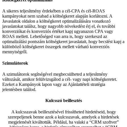
A sikeres teljesítmény érdekében a cél-CPA és cél-ROAS
kampányokat nem szabad a költségkeret alapján korlátozni. A
Javaslatok oldalon a költségkeret optimalizálására vonatkozó
javaslatokat találsz, hogy nagyobb növekedést érj el, és további
konverziókat és konverziós értéket kapj ugyanazon CPA vagy
ROAS mellett. Lehetőséged van arra is, hogy szerkeszd az
optimalizálási pontszám költségkeret javaslatait, hogy becslést kapj a
különböző költségkeret összegek mellett várható konverziós
mennyiségről.
Szimulátorok
A szimulátorok segítségével megbecsülheted a teljesítmény
változását, amikor felülvizsgálod a cél- vagy napi költségkeretet.
Ezeket a Kampányok lapon vagy az Ajánlattételi stratégia
jelentésben találod.
Kulcsszó beillesztés
A kulcsszavak beillesztésével frissítheted hirdetéseid, hogy
szerepeljenek benne azok a kulcsszavak, amelyek a hirdetések
megjelenését kiváltották. Például, ha valaki a “CRM szoftver”