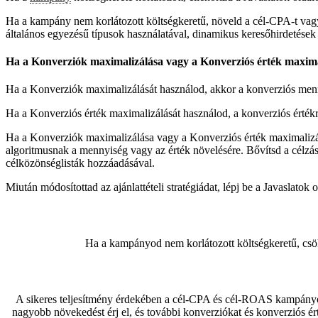
Ha a kampány nem korlátozott költségkeretű, növeld a cél-CPA-t vagy 
általános egyezésű típusok használatával, dinamikus keresőhirdetések 
Ha a Konverziók maximalizálása vagy a Konverziós érték maximali
Ha a Konverziók maximalizálását használod, akkor a konverziós menn
Ha a Konverziós érték maximalizálását használod, a konverziós értékr
Ha a Konverziók maximalizálása vagy a Konverziós érték maximalizálá
algoritmusnak a mennyiség vagy az érték növelésére. Bővítsd a célzást
célközönséglisták hozzáadásával.
Miután módosítottad az ajánlattételi stratégiádat, lépj be a Javasla
Ha a kampányod nem korlátozott költségkeretű, csökk
A sikeres teljesítmény érdekében a cél-CPA és cél-ROAS kampányokat
nagyobb növekedést érj el, és további konverziókat és konverziós 