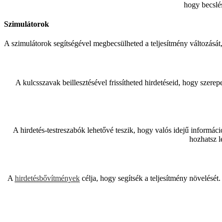
hogy becslé
Szimulátorok
A szimulátorok segítségével megbecsülheted a teljesítmény változását,
A kulcsszavak beillesztésével frissítheted hirdetéseid, hogy szere
A hirdetés-testreszabók lehetővé teszik, hogy valós idejű informáci
hozhatsz l
A
hirdetésbővítmények
célja, hogy segítsék a teljesítmény növelésé