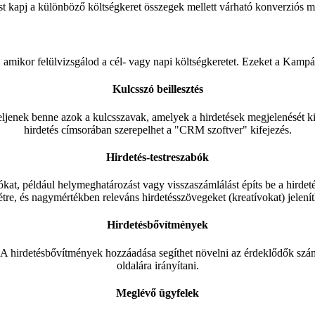
st kapj a különböző költségkeret összegek mellett várható konverziós m
 amikor felülvizsgálod a cél- vagy napi költségkeretet. Ezeket a Kampány
Kulcsszó beillesztés
peljenek benne azok a kulcsszavak, amelyek a hirdetések megjelenését ki
hirdetés címsorában szerepelhet a "CRM szoftver" kifejezés.
Hirdetés-testreszabók
ókat, például helymeghatározást vagy visszaszámlálást építs be a hirdet
étre, és nagymértékben releváns hirdetésszövegeket (kreatívokat) jelení
Hirdetésbővítmények
t. A hirdetésbővítmények hozzáadása segíthet növelni az érdeklődők szá
oldalára irányítani.
Meglévő ügyfelek