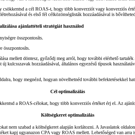
csökkentsd a cél ROAS-t, hogy több konverziót vagy konverziós értéket 
létrehozásával és első fél célközönséglisták hozzáadásával is bővítheted
zálása ajánlattételi stratégiát használod
yiségre összpontosíts.
e összpontosíts.
sa mellett döntesz, győződj meg arról, hogy további elérhető tartalék 
 új kulcsszavak hozzáadásával, általános egyezésű típusok használatáva
tok oldalra, hogy megnézd, hogyan növelhetnéd további befektetésekkel 
Cél optimalizálás
entsd a ROAS-célokat, hogy több konverziós értéket érj el. Az ajánlott 
Költségkeret optimalizálás
 nem szabad a költségkeret alapján korlátozni. A Javaslatok oldalon a
értéket kapj ugyanazon CPA vagy ROAS mellett. Lehetőséged van arra i