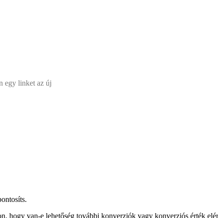
 egy linket az új
ontosíts.
dalon, hogy van-e lehetőség további konverziók vagy konverziós érték 