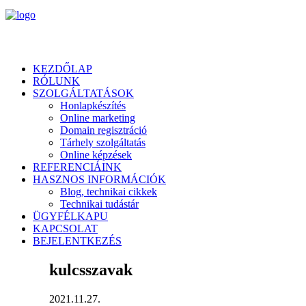
KEZDŐLAP
RÓLUNK
SZOLGÁLTATÁSOK
Honlapkészítés
Online marketing
Domain regisztráció
Tárhely szolgáltatás
Online képzések
REFERENCIÁINK
HASZNOS INFORMÁCIÓK
Blog, technikai cikkek
Technikai tudástár
ÜGYFÉLKAPU
KAPCSOLAT
BEJELENTKEZÉS
kulcsszavak
2021.11.27.