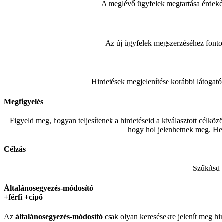
A meglévő ügyfelek megtartása érdekéb
Az új ügyfelek megszerzéséhez fonto
Hirdetések megjelenítése korábbi látogat
Megfigyelés
Figyeld meg, hogyan teljesítenek a hirdetéseid a kiválasztott célköz
hogy hol jelenhetnek meg. Hel
Célzás
Szűkítsd 
Általánosegyezés-módosító
+férfi +cipő
Az
általánosegyezés-
módosító
csak olyan keresésekre jelenít meg hir