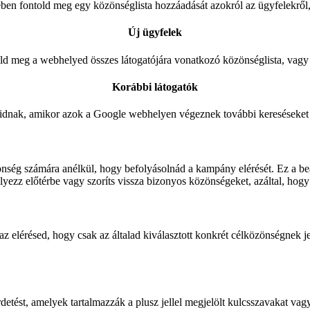
en fontold meg egy közönséglista hozzáadását azokról az ügyfelekről
Új ügyfelek
ld meg a webhelyed összes látogatójára vonatkozó közönséglista, vagy 
Korábbi látogatók
óidnak, amikor azok a Google webhelyen végeznek további kereséseket
önség számára anélkül, hogy befolyásolnád a kampány elérését. Ez a beáll
yezz előtérbe vagy szoríts vissza bizonyos közönségeket, azáltal, hogy
az elérésed, hogy csak az általad kiválasztott konkrét célközönségnek j
detést, amelyek tartalmazzák a plusz jellel megjelölt kulcsszavakat vagy