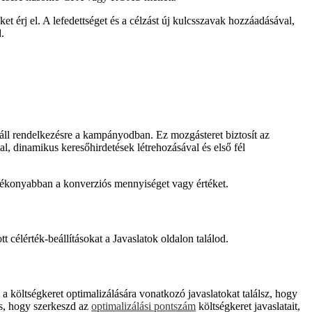
érj el. A lefedettséget és a célzást új kulcsszavak hozzáadásával,
.
áll rendelkezésre a kampányodban. Ez mozgásteret biztosít az
l, dinamikus keresőhirdetések létrehozásával és első fél
hatékonyabban a konverziós mennyiséget vagy értéket.
célérték-beállításokat a Javaslatok oldalon találod.
 költségkeret optimalizálására vonatkozó javaslatokat találsz, hogy
s, hogy szerkeszd az
optimalizálási pontszám
költségkeret javaslatait,