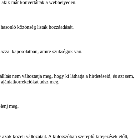
, akik már konvertáltak a webhelyeden.
hasonló közönség listák hozzáadását.
 azzal kapcsolatban, amire szükségük van.
ítás nem változtatja meg, hogy ki láthatja a hirdetéseid, és azt sem,
 ajánlatkorrekciókat adsz meg.
elenj meg.
 azok közeli változatait. A kulcsszóban szereplő kifejezések előtt,