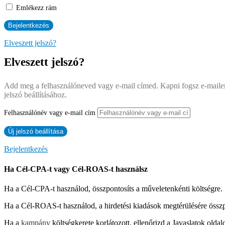
Emlékezz rám
Elveszett jelszó?
Elveszett jelszó?
Add meg a felhasználóneved vagy e-mail címed. Kapni fogsz e-mailen
jelszó beállításához.
Felhasználónév vagy e-mail cím
Bejelentkezés
Ha Cél-CPA-t vagy Cél-ROAS-t használsz
Ha a Cél-CPA-t használod, összpontosíts a műveletenkénti költségre.
Ha a Cél-ROAS-t használod, a hirdetési kiadások megtérülésére összp
Ha a
kampány
költségkerete korlátozott, ellenőrizd a Javaslatok ol