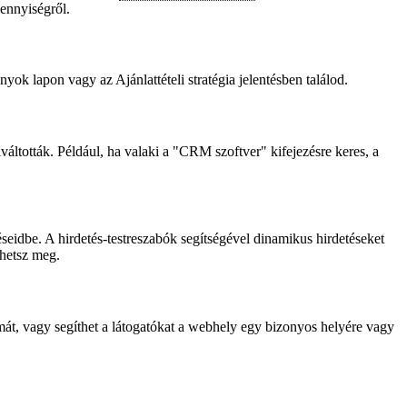
ennyiségről.
ok lapon vagy az Ajánlattételi stratégia jelentésben találod.
váltották. Például, ha valaki a "CRM szoftver" kifejezésre keres, a
éseidbe. A hirdetés-testreszabók segítségével dinamikus hirdetéseket
thetsz meg.
mát, vagy segíthet a látogatókat a webhely egy bizonyos helyére vagy