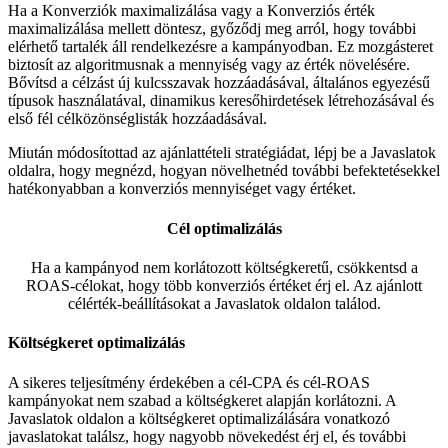
Ha a Konverziók maximalizálása vagy a Konverziós érték
maximalizálása mellett döntesz, győződj meg arról, hogy további
elérhető tartalék áll rendelkezésre a kampányodban. Ez mozgásteret
biztosít az algoritmusnak a mennyiség vagy az érték növelésére.
Bővítsd a célzást új kulcsszavak hozzáadásával, általános egyezésű
típusok használatával, dinamikus keresőhirdetések létrehozásával és
első fél célközönséglisták hozzáadásával.
Miután módosítottad az ajánlattételi stratégiádat, lépj be a Javaslatok
oldalra, hogy megnézd, hogyan növelhetnéd további befektetésekkel
hatékonyabban a konverziós mennyiséget vagy értéket.
Cél optimalizálás
Ha a kampányod nem korlátozott költségkeretű, csökkentsd a
ROAS-célokat, hogy több konverziós értéket érj el. Az ajánlott
célérték-beállításokat a Javaslatok oldalon találod.
Költségkeret optimalizálás
A sikeres teljesítmény érdekében a cél-CPA és cél-ROAS
kampányokat nem szabad a költségkeret alapján korlátozni. A
Javaslatok oldalon a költségkeret optimalizálására vonatkozó
javaslatokat találsz, hogy nagyobb növekedést érj el, és további