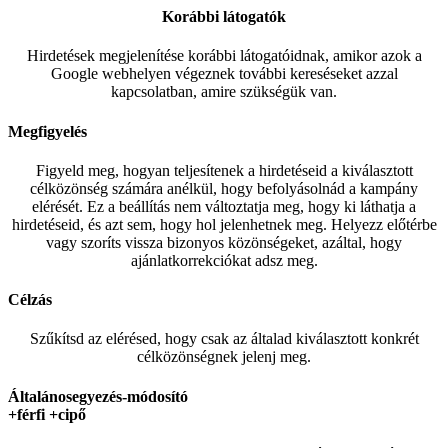
Korábbi látogatók
Hirdetések megjelenítése korábbi látogatóidnak, amikor azok a
Google webhelyen végeznek további kereséseket azzal
kapcsolatban, amire szükségük van.
Megfigyelés
Figyeld meg, hogyan teljesítenek a hirdetéseid a kiválasztott
célközönség számára anélkül, hogy befolyásolnád a kampány
elérését. Ez a beállítás nem változtatja meg, hogy ki láthatja a
hirdetéseid, és azt sem, hogy hol jelenhetnek meg. Helyezz előtérbe
vagy szoríts vissza bizonyos közönségeket, azáltal, hogy
ajánlatkorrekciókat adsz meg.
Célzás
Szűkítsd az elérésed, hogy csak az általad kiválasztott konkrét
célközönségnek jelenj meg.
Általánosegyezés-módosító
+férfi +cipő