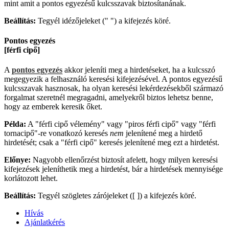
mint amit a pontos egyezésű kulcsszavak biztosítanának.
Beállítás:
Tegyél idézőjeleket (" ") a kifejezés köré.
Pontos egyezés
[férfi cipő]
A
pontos egyezés
akkor jeleníti meg a hirdetéseket, ha a kulcsszó
megegyezik a felhasználó keresési kifejezésével. A pontos egyezésű
kulcsszavak hasznosak, ha olyan keresési lekérdezésekből származó
forgalmat szeretnél megragadni, amelyekről biztos lehetsz benne,
hogy az emberek keresik őket.
Példa:
A "férfi cipő vélemény" vagy "piros férfi cipő" vagy "férfi
tornacipő"-re vonatkozó keresés
nem
jelenítené meg a hirdető
hirdetését; csak a "férfi cipő" keresés jelenítené meg ezt a hirdetést.
Előnye:
Nagyobb ellenőrzést biztosít afelett, hogy milyen keresési
kifejezések jeleníthetik meg a hirdetést, bár a hirdetések mennyisége
korlátozott lehet.
Beállítás:
Tegyél szögletes zárójeleket ([ ]) a kifejezés köré.
Hívás
Ajánlatkérés