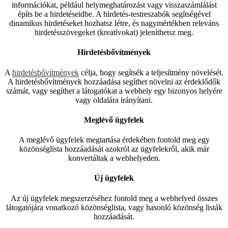
információkat, például helymeghatározást vagy visszaszámlálást
építs be a hirdetéseidbe. A hirdetés-testreszabók segítségével
dinamikus hirdetéseket hozhatsz létre, és nagymértékben releváns
hirdetésszövegeket (kreatívokat) jeleníthetsz meg.
Hirdetésbővítmények
A
hirdetésbővítmények
célja, hogy segítsék a teljesítmény növelését.
A hirdetésbővítmények hozzáadása segíthet növelni az érdeklődők
számát, vagy segíthet a látogatókat a webhely egy bizonyos helyére
vagy oldalára irányítani.
Meglévő ügyfelek
A meglévő ügyfelek megtartása érdekében fontold meg egy
közönséglista hozzáadását azokról az ügyfelekről, akik már
konvertáltak a webhelyeden.
Új ügyfelek
Az új ügyfelek megszerzéséhez fontold meg a webhelyed összes
látogatójára vonatkozó közönséglista, vagy hasonló közönség listák
hozzáadását.