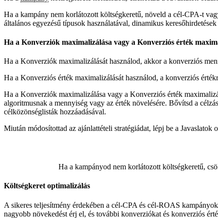
Ha a kampány nem korlátozott költségkeretű, növeld a cél-CPA-t vagy 
általános egyezésű típusok használatával, dinamikus keresőhirdetések 
Ha a Konverziók maximalizálása vagy a Konverziós érték maximali
Ha a Konverziók maximalizálását használod, akkor a konverziós menn
Ha a Konverziós érték maximalizálását használod, a konverziós értékr
Ha a Konverziók maximalizálása vagy a Konverziós érték maximalizálá
algoritmusnak a mennyiség vagy az érték növelésére. Bővítsd a célzást
célközönséglisták hozzáadásával.
Miután módosítottad az ajánlattételi stratégiádat, lépj be a Javasla
Ha a kampányod nem korlátozott költségkeretű, csökk
Költségkeret optimalizálás
A sikeres teljesítmény érdekében a cél-CPA és cél-ROAS kampányokat n
nagyobb növekedést érj el, és további konverziókat és konverziós é