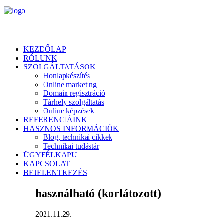
KEZDŐLAP
RÓLUNK
SZOLGÁLTATÁSOK
Honlapkészítés
Online marketing
Domain regisztráció
Tárhely szolgáltatás
Online képzések
REFERENCIÁINK
HASZNOS INFORMÁCIÓK
Blog, technikai cikkek
Technikai tudástár
ÜGYFÉLKAPU
KAPCSOLAT
BEJELENTKEZÉS
használható (korlátozott)
2021.11.29.