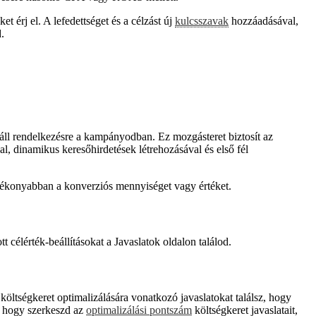
érj el. A lefedettséget és a célzást új
kulcsszavak
hozzáadásával,
.
áll rendelkezésre a kampányodban. Ez mozgásteret biztosít az
l, dinamikus keresőhirdetések létrehozásával és első fél
hatékonyabban a konverziós mennyiséget vagy értéket.
célérték-beállításokat a Javaslatok oldalon találod.
öltségkeret optimalizálására vonatkozó javaslatokat találsz, hogy
, hogy szerkeszd az
optimalizálási pontszám
költségkeret javaslatait,