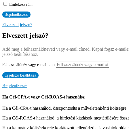
Emlékezz rám
Elveszett jelszó?
Elveszett jelszó?
Add meg a felhasználóneved vagy e-mail címed. Kapni fogsz e-mailen
jelszó beállításához.
Felhasználónév vagy e-mail cím
Bejelentkezés
Ha Cél-CPA-t vagy Cél-ROAS-t használsz
Ha a Cél-CPA-t használod, összpontosíts a műveletenkénti költségre.
Ha a Cél-ROAS-t használod, a hirdetési kiadások megtérülésére összp
Ha a
kampány
költségkerete korlátozott, ellenőrizd a Javaslatok ol