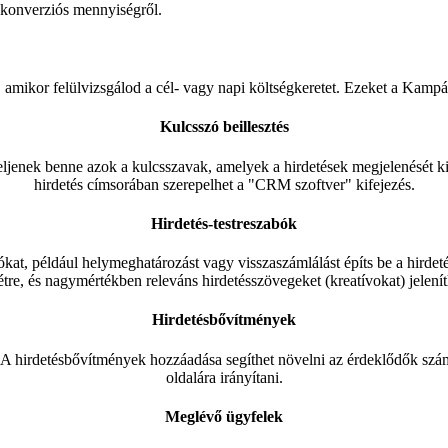
ó konverziós mennyiségről.
 amikor felülvizsgálod a cél- vagy napi költségkeretet. Ezeket a Kampány
Kulcsszó beillesztés
peljenek benne azok a kulcsszavak, amelyek a hirdetések megjelenését ki
hirdetés címsorában szerepelhet a "CRM szoftver" kifejezés.
Hirdetés-testreszabók
ókat, például helymeghatározást vagy visszaszámlálást építs be a hirdet
étre, és nagymértékben releváns hirdetésszövegeket (kreatívokat) jelení
Hirdetésbővítmények
t. A hirdetésbővítmények hozzáadása segíthet növelni az érdeklődők szá
oldalára irányítani.
Meglévő ügyfelek