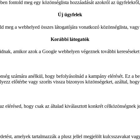
en fontold meg egy közönséglista hozzáadását azokról az ügyfelekről
Új ügyfelek
ld meg a webhelyed összes látogatójára vonatkozó közönséglista, vagy 
Korábbi látogatók
óidnak, amikor azok a Google webhelyen végeznek további kereséseket
önség számára anélkül, hogy befolyásolnád a kampány elérését. Ez a beáll
yezz előtérbe vagy szoríts vissza bizonyos közönségeket, azáltal, hogy
az elérésed, hogy csak az általad kiválasztott konkrét célközönségnek j
detést, amelyek tartalmazzák a plusz jellel megjelölt kulcsszavakat vagy