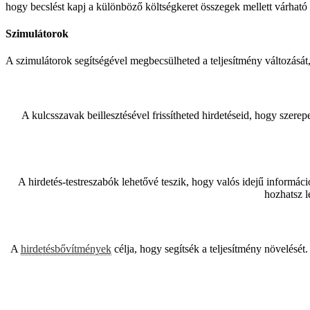
hogy becslést kapj a különböző költségkeret összegek mellett várhat
Szimulátorok
A szimulátorok segítségével megbecsülheted a teljesítmény változását,
A kulcsszavak beillesztésével frissítheted hirdetéseid, hogy szere
A hirdetés-testreszabók lehetővé teszik, hogy valós idejű informáci
hozhatsz l
A
hirdetésbővítmények
célja, hogy segítsék a teljesítmény növelésé