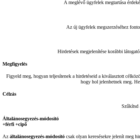
A meglévő ügyfelek megtartása érdekéb
Az új ügyfelek megszerzéséhez fonto
Hirdetések megjelenítése korábbi látogat
Megfigyelés
Figyeld meg, hogyan teljesítenek a hirdetéseid a kiválasztott célköz
hogy hol jelenhetnek meg. Hel
Célzás
Szűkítsd 
Általánosegyezés-módosító
+férfi +cipő
Az
általánosegyezés-
módosító
csak olyan keresésekre jelenít meg hir