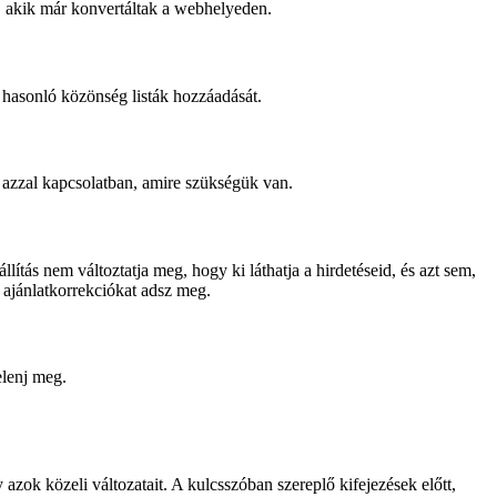
, akik már konvertáltak a webhelyeden.
hasonló közönség listák hozzáadását.
 azzal kapcsolatban, amire szükségük van.
ítás nem változtatja meg, hogy ki láthatja a hirdetéseid, és azt sem,
 ajánlatkorrekciókat adsz meg.
elenj meg.
 azok közeli változatait. A kulcsszóban szereplő kifejezések előtt,