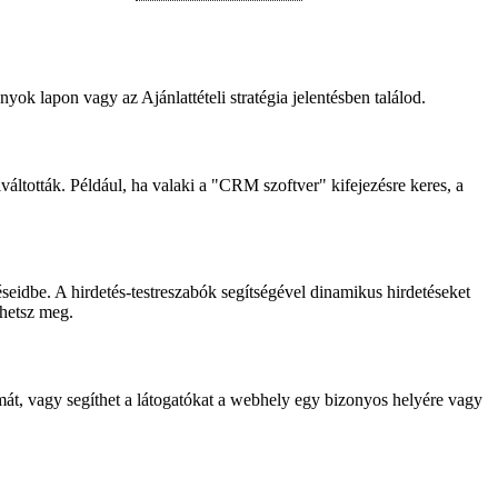
ok lapon vagy az Ajánlattételi stratégia jelentésben találod.
váltották. Például, ha valaki a "CRM szoftver" kifejezésre keres, a
éseidbe. A hirdetés-testreszabók segítségével dinamikus hirdetéseket
thetsz meg.
mát, vagy segíthet a látogatókat a webhely egy bizonyos helyére vagy