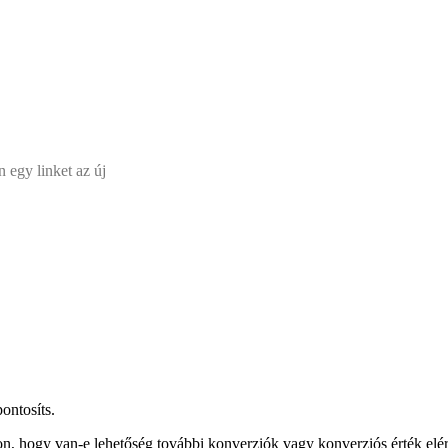
 egy linket az új
ontosíts.
dalon, hogy van-e lehetőség további konverziók vagy konverziós érték 