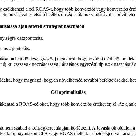
csökkentsd a cél ROAS-t, hogy több konverziót vagy konverziós értéket 
létrehozásával és első fél célközönséglisták hozzáadásával is bővítheted
zálása ajánlattételi stratégiát használod
yiségre összpontosíts.
e összpontosíts.
sa mellett döntesz, győződj meg arról, hogy további elérhető tartalék 
 új kulcsszavak hozzáadásával, általános egyezésű típusok használatáva
tok oldalra, hogy megnézd, hogyan növelhetnéd további befektetésekkel 
Cél optimalizálás
entsd a ROAS-célokat, hogy több konverziós értéket érj el. Az ajánlott 
em szabad a költségkeret alapján korlátozni. A Javaslatok oldalon a k
rtéket kapj ugyanazon CPA vagy ROAS mellett. Lehetőséged van arra is