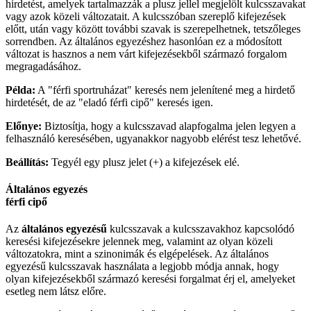
hirdetést, amelyek tartalmazzák a plusz jellel megjelölt kulcsszavakat
vagy azok közeli változatait. A kulcsszóban szereplő kifejezések
előtt, után vagy között további szavak is szerepelhetnek, tetszőleges
sorrendben. Az általános egyezéshez hasonlóan ez a módosított
változat is hasznos a nem várt kifejezésekből származó forgalom
megragadásához.
Példa:
A "férfi sportruházat" keresés nem jelenítené meg a hirdető
hirdetését, de az "eladó férfi cipő" keresés igen.
Előnye:
Biztosítja, hogy a kulcsszavad alapfogalma jelen legyen a
felhasználó keresésében, ugyanakkor nagyobb elérést tesz lehetővé.
Beállítás:
Tegyél egy plusz jelet (+) a kifejezések elé.
Általános egyezés
férfi cipő
Az
általános egyezésű
kulcsszavak a kulcsszavakhoz kapcsolódó
keresési kifejezésekre jelennek meg, valamint az olyan közeli
változatokra, mint a szinonimák és elgépelések. Az általános
egyezésű kulcsszavak használata a legjobb módja annak, hogy
olyan kifejezésekből származó keresési forgalmat érj el, amelyeket
esetleg nem látsz előre.