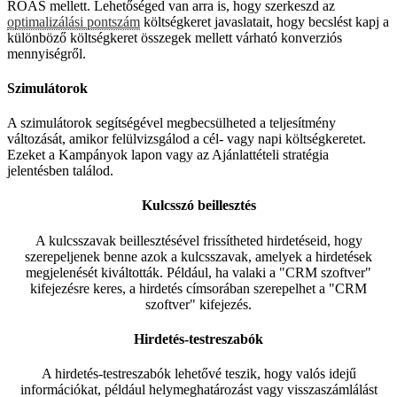
ROAS mellett. Lehetőséged van arra is, hogy szerkeszd az
optimalizálási pontszám
költségkeret javaslatait, hogy becslést kapj a
különböző költségkeret összegek mellett várható konverziós
mennyiségről.
Szimulátorok
A szimulátorok segítségével megbecsülheted a teljesítmény
változását, amikor felülvizsgálod a cél- vagy napi költségkeretet.
Ezeket a Kampányok lapon vagy az Ajánlattételi stratégia
jelentésben találod.
Kulcsszó beillesztés
A kulcsszavak beillesztésével frissítheted hirdetéseid, hogy
szerepeljenek benne azok a kulcsszavak, amelyek a hirdetések
megjelenését kiváltották. Például, ha valaki a "CRM szoftver"
kifejezésre keres, a hirdetés címsorában szerepelhet a "CRM
szoftver" kifejezés.
Hirdetés-testreszabók
A hirdetés-testreszabók lehetővé teszik, hogy valós idejű
információkat, például helymeghatározást vagy visszaszámlálást