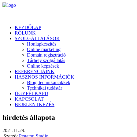
KEZDŐLAP
RÓLUNK
SZOLGÁLTATÁSOK
Honlapkészítés
Online marketing
Domain regisztráció
Tárhely szolgáltatás
Online képzések
REFERENCIÁINK
HASZNOS INFORMÁCIÓK
Blog, technikai cikkek
Technikai tudástár
ÜGYFÉLKAPU
KAPCSOLAT
BEJELENTKEZÉS
hirdetés állapota
2021.11.29.
|
Szerző:
Pegaton Studio