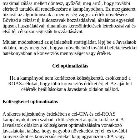
maximalizálása mellett döntesz, győződj meg arról, hogy további
elérhető tartalék áll rendelkezésre a kampányodban. Ez mozgásteret
biztosít az algoritmusnak a mennyiség vagy az érték növelésére.
Bővítsd a célzást új kulcsszavak hozzáadásával, általános egyezésű
típusok használatával, dinamikus keresőhirdetések létrehozásával és
első fél célközönséglisták hozzáadásával.
Miután módosítottad az ajánlattételi stratégiádat, lépj be a Javaslatok
oldalra, hogy megnézd, hogyan növelhetnéd további befektetésekkel
hatékonyabban a konverziós mennyiséget vagy értéket.
Cél optimalizálás
Ha a kampányod nem korlátozott költségkeretű, csökkentsd a
ROAS-célokat, hogy több konverziós értéket érj el. Az ajánlott
célérték-beállításokat a Javaslatok oldalon találod.
Költségkeret optimalizálás
A sikeres teljesítmény érdekében a cél-CPA és cél-ROAS
kampányokat nem szabad a költségkeret alapján korlátozni. A
Javaslatok oldalon a költségkeret optimalizálására vonatkozó
javaslatokat találsz, hogy nagyobb növekedést érj el, és további
konverziókat és konverziós értéket kapj ugyanazon CPA vagy