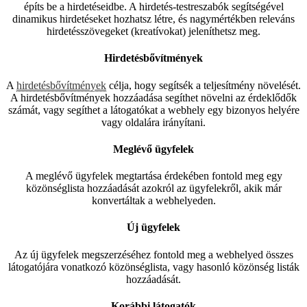
építs be a hirdetéseidbe. A hirdetés-testreszabók segítségével
dinamikus hirdetéseket hozhatsz létre, és nagymértékben releváns
hirdetésszövegeket (kreatívokat) jeleníthetsz meg.
Hirdetésbővítmények
A
hirdetésbővítmények
célja, hogy segítsék a teljesítmény növelését.
A hirdetésbővítmények hozzáadása segíthet növelni az érdeklődők
számát, vagy segíthet a látogatókat a webhely egy bizonyos helyére
vagy oldalára irányítani.
Meglévő ügyfelek
A meglévő ügyfelek megtartása érdekében fontold meg egy
közönséglista hozzáadását azokról az ügyfelekről, akik már
konvertáltak a webhelyeden.
Új ügyfelek
Az új ügyfelek megszerzéséhez fontold meg a webhelyed összes
látogatójára vonatkozó közönséglista, vagy hasonló közönség listák
hozzáadását.
Korábbi látogatók