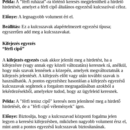
Példa:
A "férfi ruházat"-ra történő keresés megjelenítheti a hirdető
hirdetését, amelyet a férfi cipő általános egyezésű kulcsszóval céloz.
Előnye:
A legnagyobb volument éri el.
Beállítás:
Ez a kulcsszavak alapértelmezett egyezési típusa;
egyszerűen add meg a kulcsszavakat.
Kifejezés egyezés
“férfi cipő”
A
kifejezés egyezés
csak akkor jeleníti meg a hirdetést, ha a
kifejezésre (vagy annak egy közeli változatára) keresnek rá, anélkül,
hogy más szavak lennének a közepén, amelyek megváltoztatnák a
kifejezés jelentését. A kifejezés előtt vagy után további szavak is
használhatók. A pontos egyezéshez hasonlóan a kifejezés egyezésű
kulcsszavak segítenek a forgalom megragadásában azokból a
lekérdezésekből, amelyekre tudod, hogy az ügyfeleid keresnek.
Példa:
A "férfi tenisz cipő" keresés nem jelenítené meg a hirdető
hirdetését, de a "férfi cipő vélemények" igen.
Előnye:
Biztosítja, hogy a kulcsszavad központi fogalma jelen
legyen a keresési kifejezésben, miközben nagyobb volument érsz el,
mint amit a pontos egyezésű kulcsszavak biztosítanának.