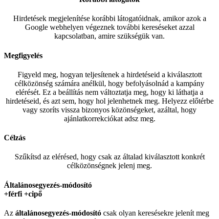
Hirdetések megjelenítése korábbi látogatóidnak, amikor azok a
Google webhelyen végeznek további kereséseket azzal
kapcsolatban, amire szükségük van.
Megfigyelés
Figyeld meg, hogyan teljesítenek a hirdetéseid a kiválasztott
célközönség számára anélkül, hogy befolyásolnád a kampány
elérését. Ez a beállítás nem változtatja meg, hogy ki láthatja a
hirdetéseid, és azt sem, hogy hol jelenhetnek meg. Helyezz előtérbe
vagy szoríts vissza bizonyos közönségeket, azáltal, hogy
ajánlatkorrekciókat adsz meg.
Célzás
Szűkítsd az elérésed, hogy csak az általad kiválasztott konkrét
célközönségnek jelenj meg.
Általánosegyezés-módosító
+férfi +cipő
Az
általánosegyezés-
módosító
csak olyan keresésekre jelenít meg