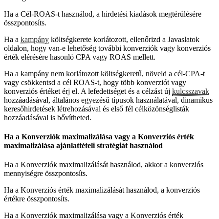
Ha a Cél-ROAS-t használod, a hirdetési kiadások megtérülésére
összpontosíts.
Ha a
kampány
költségkerete korlátozott, ellenőrizd a Javaslatok
oldalon, hogy van-e lehetőség további konverziók vagy konverziós
érték elérésére hasonló CPA vagy ROAS mellett.
Ha a kampány nem korlátozott költségkeretű, növeld a cél-CPA-t
vagy csökkentsd a cél ROAS-t, hogy több konverziót vagy
konverziós értéket érj el. A lefedettséget és a célzást új
kulcsszavak
hozzáadásával, általános egyezésű típusok használatával, dinamikus
keresőhirdetések létrehozásával és első fél célközönséglisták
hozzáadásával is bővítheted.
Ha a Konverziók maximalizálása vagy a Konverziós érték
maximalizálása ajánlattételi stratégiát használod
Ha a Konverziók maximalizálását használod, akkor a konverziós
mennyiségre összpontosíts.
Ha a Konverziós érték maximalizálását használod, a konverziós
értékre összpontosíts.
Ha a Konverziók maximalizálása vagy a Konverziós érték