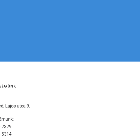
ŐSÉGÜNK
d, Lajos utca 9.
ámunk:
0 7379
8 5314