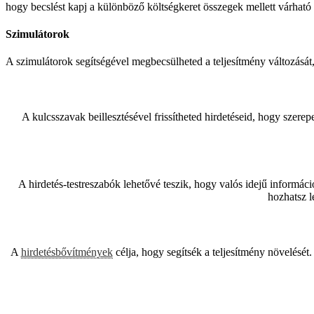
hogy becslést kapj a különböző költségkeret összegek mellett várhat
Szimulátorok
A szimulátorok segítségével megbecsülheted a teljesítmény változását,
A kulcsszavak beillesztésével frissítheted hirdetéseid, hogy szere
A hirdetés-testreszabók lehetővé teszik, hogy valós idejű informáci
hozhatsz l
A
hirdetésbővítmények
célja, hogy segítsék a teljesítmény növelésé