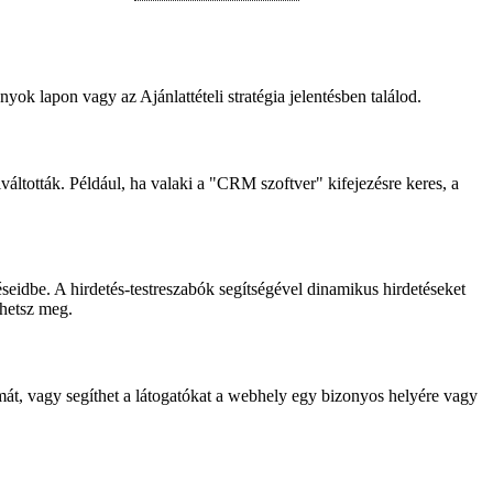
ok lapon vagy az Ajánlattételi stratégia jelentésben találod.
váltották. Például, ha valaki a "CRM szoftver" kifejezésre keres, a
éseidbe. A hirdetés-testreszabók segítségével dinamikus hirdetéseket
thetsz meg.
mát, vagy segíthet a látogatókat a webhely egy bizonyos helyére vagy