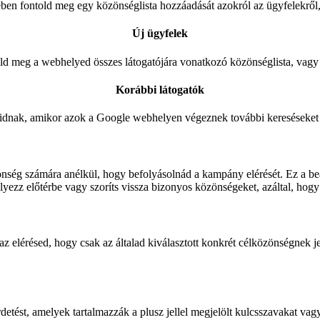
en fontold meg egy közönséglista hozzáadását azokról az ügyfelekről
Új ügyfelek
ld meg a webhelyed összes látogatójára vonatkozó közönséglista, vagy 
Korábbi látogatók
óidnak, amikor azok a Google webhelyen végeznek további kereséseket
önség számára anélkül, hogy befolyásolnád a kampány elérését. Ez a beáll
yezz előtérbe vagy szoríts vissza bizonyos közönségeket, azáltal, hogy
az elérésed, hogy csak az általad kiválasztott konkrét célközönségnek j
detést, amelyek tartalmazzák a plusz jellel megjelölt kulcsszavakat vagy