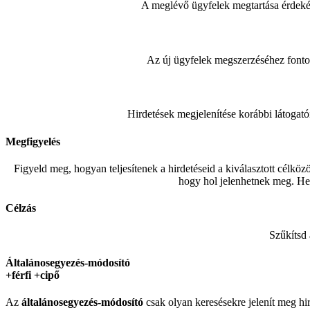
A meglévő ügyfelek megtartása érdekéb
Az új ügyfelek megszerzéséhez fonto
Hirdetések megjelenítése korábbi látogat
Megfigyelés
Figyeld meg, hogyan teljesítenek a hirdetéseid a kiválasztott célköz
hogy hol jelenhetnek meg. Hel
Célzás
Szűkítsd 
Általánosegyezés-módosító
+férfi +cipő
Az
általánosegyezés-
módosító
csak olyan keresésekre jelenít meg hir