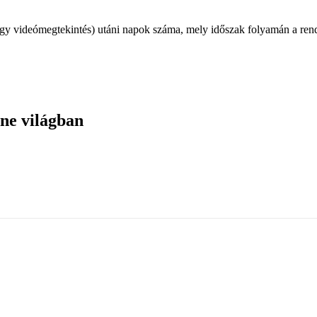
y videómegtekintés) utáni napok száma, mely időszak folyamán a rends
ine világban