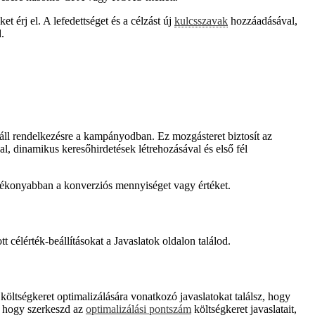
érj el. A lefedettséget és a célzást új
kulcsszavak
hozzáadásával,
.
áll rendelkezésre a kampányodban. Ez mozgásteret biztosít az
l, dinamikus keresőhirdetések létrehozásával és első fél
hatékonyabban a konverziós mennyiséget vagy értéket.
célérték-beállításokat a Javaslatok oldalon találod.
öltségkeret optimalizálására vonatkozó javaslatokat találsz, hogy
, hogy szerkeszd az
optimalizálási pontszám
költségkeret javaslatait,