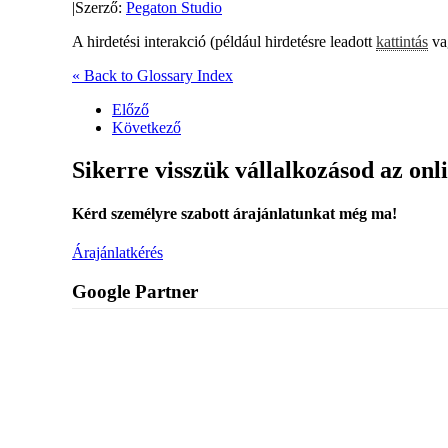
|
Szerző:
Pegaton Studio
A hirdetési interakció (például hirdetésre leadott
kattintás
vag
« Back to Glossary Index
Előző
Következő
Sikerre visszük vállalkozásod az onl
Kérd személyre szabott árajánlatunkat még ma!
Árajánlatkérés
Google Partner