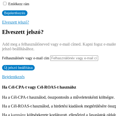
Emlékezz rám
Elveszett jelszó?
Elveszett jelszó?
Add meg a felhasználóneved vagy e-mail címed. Kapni fogsz e-mailen
jelszó beállításához.
Felhasználónév vagy e-mail cím
Bejelentkezés
Ha Cél-CPA-t vagy Cél-ROAS-t használsz
Ha a Cél-CPA-t használod, összpontosíts a műveletenkénti költségre.
Ha a Cél-ROAS-t használod, a hirdetési kiadások megtérülésére összp
Ha a
kampány
költségkerete korlátozott, ellenőrizd a Javaslatok ol