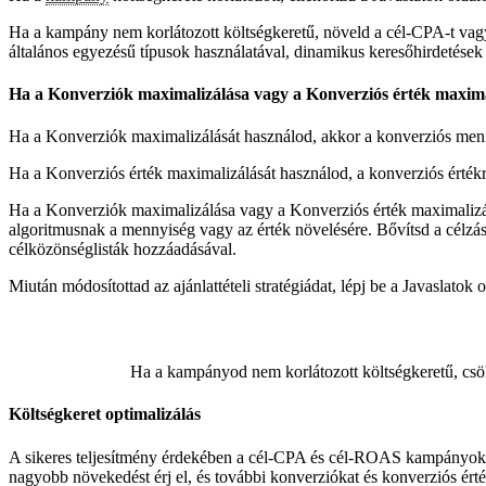
Ha a kampány nem korlátozott költségkeretű, növeld a cél-CPA-t vagy 
általános egyezésű típusok használatával, dinamikus keresőhirdetések 
Ha a Konverziók maximalizálása vagy a Konverziós érték maximali
Ha a Konverziók maximalizálását használod, akkor a konverziós menn
Ha a Konverziós érték maximalizálását használod, a konverziós értékr
Ha a Konverziók maximalizálása vagy a Konverziós érték maximalizálá
algoritmusnak a mennyiség vagy az érték növelésére. Bővítsd a célzást
célközönséglisták hozzáadásával.
Miután módosítottad az ajánlattételi stratégiádat, lépj be a Javasla
Ha a kampányod nem korlátozott költségkeretű, csökk
Költségkeret optimalizálás
A sikeres teljesítmény érdekében a cél-CPA és cél-ROAS kampányokat n
nagyobb növekedést érj el, és további konverziókat és konverziós é