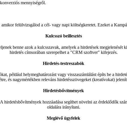
ó konverziós mennyiségről.
 amikor felülvizsgálod a cél- vagy napi költségkeretet. Ezeket a Kampány
Kulcsszó beillesztés
peljenek benne azok a kulcsszavak, amelyek a hirdetések megjelenését ki
hirdetés címsorában szerepelhet a "CRM szoftver" kifejezés.
Hirdetés-testreszabók
ókat, például helymeghatározást vagy visszaszámlálást építs be a hirdet
étre, és nagymértékben releváns hirdetésszövegeket (kreatívokat) jelení
Hirdetésbővítmények
t. A hirdetésbővítmények hozzáadása segíthet növelni az érdeklődők szá
oldalára irányítani.
Meglévő ügyfelek