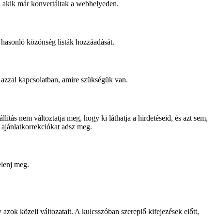
, akik már konvertáltak a webhelyeden.
hasonló közönség listák hozzáadását.
 azzal kapcsolatban, amire szükségük van.
ítás nem változtatja meg, hogy ki láthatja a hirdetéseid, és azt sem,
 ajánlatkorrekciókat adsz meg.
elenj meg.
 azok közeli változatait. A kulcsszóban szereplő kifejezések előtt,