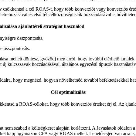
csökkentsd a cél ROAS-t, hogy több konverziót vagy konverziós értéket 
létrehozásával és első fél célközönséglisták hozzáadásával is bővítheted
zálása ajánlattételi stratégiát használod
yiségre összpontosíts.
e összpontosíts.
sa mellett döntesz, győződj meg arról, hogy további elérhető tartalék 
 új kulcsszavak hozzáadásával, általános egyezésű típusok használatáva
tok oldalra, hogy megnézd, hogyan növelhetnéd további befektetésekkel 
Cél optimalizálás
entsd a ROAS-célokat, hogy több konverziós értéket érj el. Az ajánlott 
em szabad a költségkeret alapján korlátozni. A Javaslatok oldalon a k
rtéket kapj ugyanazon CPA vagy ROAS mellett. Lehetőséged van arra is