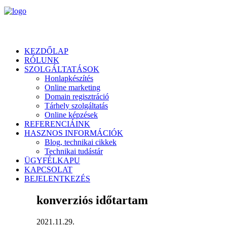
KEZDŐLAP
RÓLUNK
SZOLGÁLTATÁSOK
Honlapkészítés
Online marketing
Domain regisztráció
Tárhely szolgáltatás
Online képzések
REFERENCIÁINK
HASZNOS INFORMÁCIÓK
Blog, technikai cikkek
Technikai tudástár
ÜGYFÉLKAPU
KAPCSOLAT
BEJELENTKEZÉS
konverziós időtartam
2021.11.29.