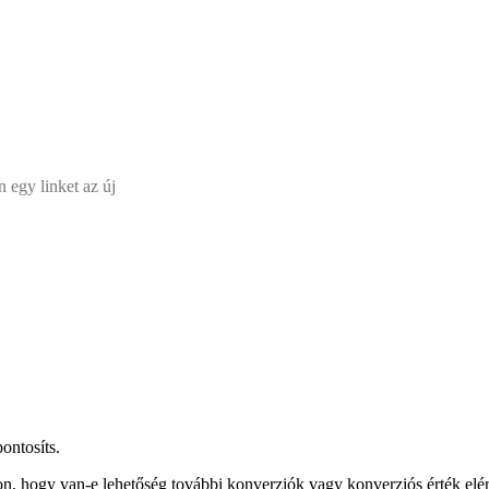
 egy linket az új
ontosíts.
dalon, hogy van-e lehetőség további konverziók vagy konverziós érték 