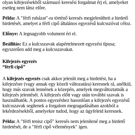
olyan kifejezésekből származó keresési forgalmat érj el, amelyeket
esetleg nem látsz előre.
Példa:
A "férfi ruházat"-ra történő keresés megjelenítheti a hirdető
hirdetését, amelyet a férfi cipő általános egyezésű kulcsszóval céloz.
Előnye:
A legnagyobb volument éri el.
Beállítás:
Ez a kulcsszavak alapértelmezett egyezési típusa;
egyszerűen add meg a kulcsszavakat.
Kifejezés egyezés
“férfi cipő”
A
kifejezés egyezés
csak akkor jeleníti meg a hirdetést, ha a
kifejezésre (vagy annak egy közeli változatára) keresnek rá, anélkül,
hogy más szavak lennének a közepén, amelyek megváltoztatnák a
kifejezés jelentését. A kifejezés előtt vagy után további szavak is
használhatók. A pontos egyezéshez hasonlóan a kifejezés egyezésű
kulcsszavak segítenek a forgalom megragadásában azokból a
lekérdezésekből, amelyekre tudod, hogy az ügyfeleid keresnek.
Példa:
A "férfi tenisz cipő" keresés nem jelenítené meg a hirdető
hirdetését, de a "férfi cipő vélemények" igen.