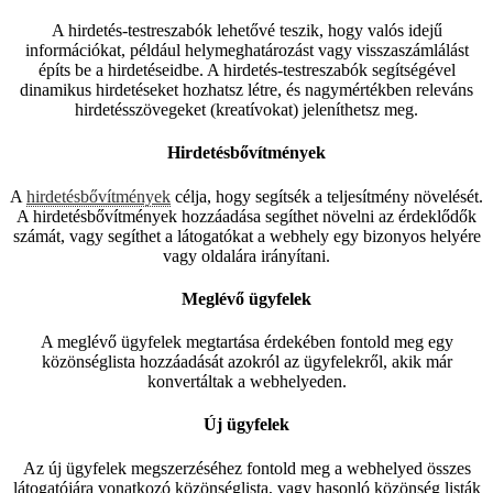
A hirdetés-testreszabók lehetővé teszik, hogy valós idejű
információkat, például helymeghatározást vagy visszaszámlálást
építs be a hirdetéseidbe. A hirdetés-testreszabók segítségével
dinamikus hirdetéseket hozhatsz létre, és nagymértékben releváns
hirdetésszövegeket (kreatívokat) jeleníthetsz meg.
Hirdetésbővítmények
A
hirdetésbővítmények
célja, hogy segítsék a teljesítmény növelését.
A hirdetésbővítmények hozzáadása segíthet növelni az érdeklődők
számát, vagy segíthet a látogatókat a webhely egy bizonyos helyére
vagy oldalára irányítani.
Meglévő ügyfelek
A meglévő ügyfelek megtartása érdekében fontold meg egy
közönséglista hozzáadását azokról az ügyfelekről, akik már
konvertáltak a webhelyeden.
Új ügyfelek
Az új ügyfelek megszerzéséhez fontold meg a webhelyed összes
látogatójára vonatkozó közönséglista, vagy hasonló közönség listák