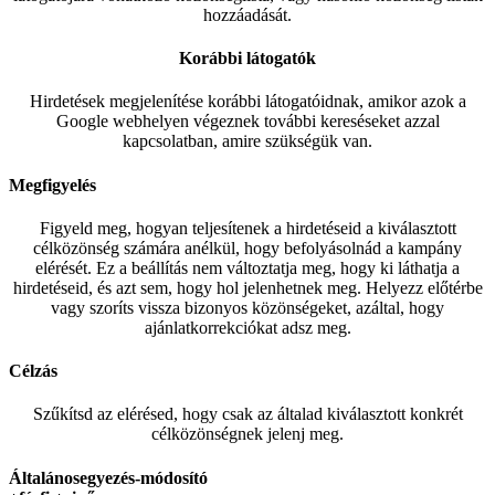
hozzáadását.
Korábbi látogatók
Hirdetések megjelenítése korábbi látogatóidnak, amikor azok a
Google webhelyen végeznek további kereséseket azzal
kapcsolatban, amire szükségük van.
Megfigyelés
Figyeld meg, hogyan teljesítenek a hirdetéseid a kiválasztott
célközönség számára anélkül, hogy befolyásolnád a kampány
elérését. Ez a beállítás nem változtatja meg, hogy ki láthatja a
hirdetéseid, és azt sem, hogy hol jelenhetnek meg. Helyezz előtérbe
vagy szoríts vissza bizonyos közönségeket, azáltal, hogy
ajánlatkorrekciókat adsz meg.
Célzás
Szűkítsd az elérésed, hogy csak az általad kiválasztott konkrét
célközönségnek jelenj meg.
Általánosegyezés-módosító