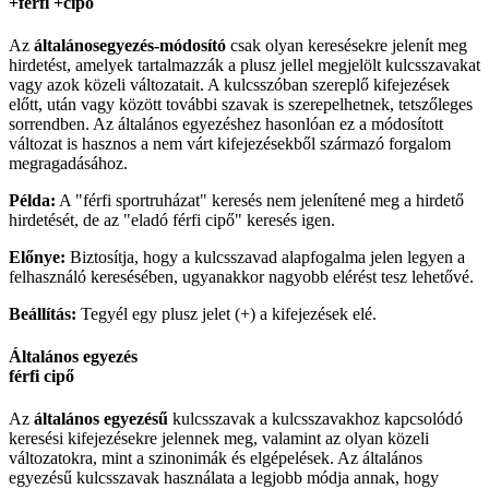
+férfi +cipő
Az
általánosegyezés-
módosító
csak olyan keresésekre jelenít meg
hirdetést, amelyek tartalmazzák a plusz jellel megjelölt kulcsszavakat
vagy azok közeli változatait. A kulcsszóban szereplő kifejezések
előtt, után vagy között további szavak is szerepelhetnek, tetszőleges
sorrendben. Az általános egyezéshez hasonlóan ez a módosított
változat is hasznos a nem várt kifejezésekből származó forgalom
megragadásához.
Példa:
A "férfi sportruházat" keresés nem jelenítené meg a hirdető
hirdetését, de az "eladó férfi cipő" keresés igen.
Előnye:
Biztosítja, hogy a kulcsszavad alapfogalma jelen legyen a
felhasználó keresésében, ugyanakkor nagyobb elérést tesz lehetővé.
Beállítás:
Tegyél egy plusz jelet (+) a kifejezések elé.
Általános egyezés
férfi cipő
Az
általános egyezésű
kulcsszavak a kulcsszavakhoz kapcsolódó
keresési kifejezésekre jelennek meg, valamint az olyan közeli
változatokra, mint a szinonimák és elgépelések. Az általános
egyezésű kulcsszavak használata a legjobb módja annak, hogy