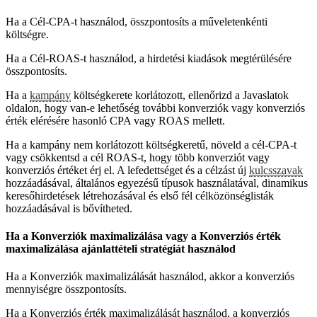
Ha a Cél-CPA-t használod, összpontosíts a műveletenkénti
költségre.
Ha a Cél-ROAS-t használod, a hirdetési kiadások megtérülésére
összpontosíts.
Ha a
kampány
költségkerete korlátozott, ellenőrizd a Javaslatok
oldalon, hogy van-e lehetőség további konverziók vagy konverziós
érték elérésére hasonló CPA vagy ROAS mellett.
Ha a kampány nem korlátozott költségkeretű, növeld a cél-CPA-t
vagy csökkentsd a cél ROAS-t, hogy több konverziót vagy
konverziós értéket érj el. A lefedettséget és a célzást új
kulcsszavak
hozzáadásával, általános egyezésű típusok használatával, dinamikus
keresőhirdetések létrehozásával és első fél célközönséglisták
hozzáadásával is bővítheted.
Ha a Konverziók maximalizálása vagy a Konverziós érték
maximalizálása ajánlattételi stratégiát használod
Ha a Konverziók maximalizálását használod, akkor a konverziós
mennyiségre összpontosíts.
Ha a Konverziós érték maximalizálását használod, a konverziós