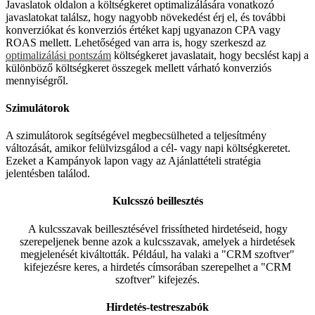
Javaslatok oldalon a költségkeret optimalizálására vonatkozó
javaslatokat találsz, hogy nagyobb növekedést érj el, és további
konverziókat és konverziós értéket kapj ugyanazon CPA vagy
ROAS mellett. Lehetőséged van arra is, hogy szerkeszd az
optimalizálási pontszám
költségkeret javaslatait, hogy becslést kapj a
különböző költségkeret összegek mellett várható konverziós
mennyiségről.
Szimulátorok
A szimulátorok segítségével megbecsülheted a teljesítmény
változását, amikor felülvizsgálod a cél- vagy napi költségkeretet.
Ezeket a Kampányok lapon vagy az Ajánlattételi stratégia
jelentésben találod.
Kulcsszó beillesztés
A kulcsszavak beillesztésével frissítheted hirdetéseid, hogy
szerepeljenek benne azok a kulcsszavak, amelyek a hirdetések
megjelenését kiváltották. Például, ha valaki a "CRM szoftver"
kifejezésre keres, a hirdetés címsorában szerepelhet a "CRM
szoftver" kifejezés.
Hirdetés-testreszabók