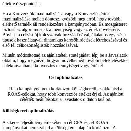
értékre összpontosíts.
Ha a Konverziók maximalizálása vagy a Konverziós érték
maximalizálása mellett döntesz, győződj meg arról, hogy további
elérhető tartalék áll rendelkezésre a kampányodban. Ez mozgásteret
biztosít az algoritmusnak a mennyiség vagy az érték növelésére.
Bővítsd a célzást új kulcsszavak hozzáadásával, általános egyezésű
típusok használatával, dinamikus keresőhirdetések létrehozásával és
első fél célközönséglisták hozzáadásával.
Miután módosítottad az ajánlattételi stratégiádat, lépj be a Javaslatok
oldalra, hogy megnézd, hogyan növelhetnéd további befektetésekkel
hatékonyabban a konverziós mennyiséget vagy értéket.
Cél optimalizálás
Ha a kampányod nem korlátozott költségkeretű, csökkentsd a
ROAS-célokat, hogy több konverziós értéket érj el. Az ajánlott
célérték-beállításokat a Javaslatok oldalon találod.
Költségkeret optimalizálás
A sikeres teljesítmény érdekében a cél-CPA és cél-ROAS
kampányokat nem szabad a költségkeret alapján korlátozni. A