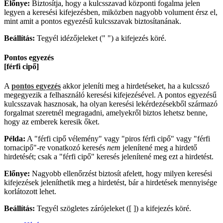
Előnye:
Biztosítja, hogy a kulcsszavad központi fogalma jelen
legyen a keresési kifejezésben, miközben nagyobb volument érsz el,
mint amit a pontos egyezésű kulcsszavak biztosítanának.
Beállítás:
Tegyél idézőjeleket (" ") a kifejezés köré.
Pontos egyezés
[férfi cipő]
A
pontos egyezés
akkor jeleníti meg a hirdetéseket, ha a kulcsszó
megegyezik a felhasználó keresési kifejezésével. A pontos egyezésű
kulcsszavak hasznosak, ha olyan keresési lekérdezésekből származó
forgalmat szeretnél megragadni, amelyekről biztos lehetsz benne,
hogy az emberek keresik őket.
Példa:
A "férfi cipő vélemény" vagy "piros férfi cipő" vagy "férfi
tornacipő"-re vonatkozó keresés
nem
jelenítené meg a hirdető
hirdetését; csak a "férfi cipő" keresés jelenítené meg ezt a hirdetést.
Előnye:
Nagyobb ellenőrzést biztosít afelett, hogy milyen keresési
kifejezések jeleníthetik meg a hirdetést, bár a hirdetések mennyisége
korlátozott lehet.
Beállítás:
Tegyél szögletes zárójeleket ([ ]) a kifejezés köré.