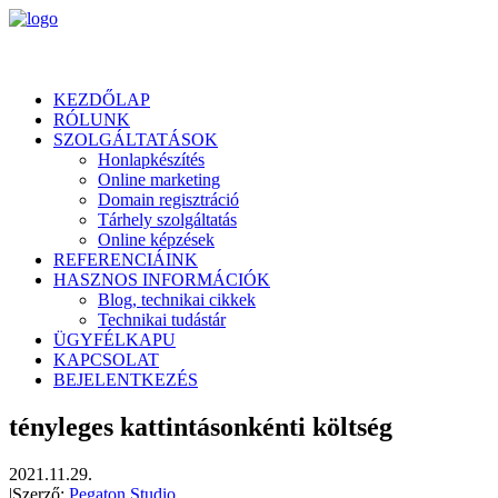
KEZDŐLAP
RÓLUNK
SZOLGÁLTATÁSOK
Honlapkészítés
Online marketing
Domain regisztráció
Tárhely szolgáltatás
Online képzések
REFERENCIÁINK
HASZNOS INFORMÁCIÓK
Blog, technikai cikkek
Technikai tudástár
ÜGYFÉLKAPU
KAPCSOLAT
BEJELENTKEZÉS
tényleges kattintásonkénti költség
2021.11.29.
|
Szerző:
Pegaton Studio