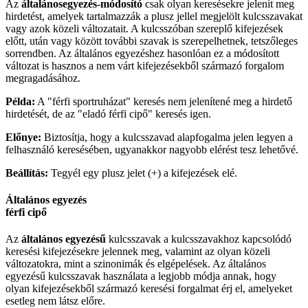
Az
általánosegyezés-
módosító
csak olyan keresésekre jelenít meg
hirdetést, amelyek tartalmazzák a plusz jellel megjelölt kulcsszavakat
vagy azok közeli változatait. A kulcsszóban szereplő kifejezések
előtt, után vagy között további szavak is szerepelhetnek, tetszőleges
sorrendben. Az általános egyezéshez hasonlóan ez a módosított
változat is hasznos a nem várt kifejezésekből származó forgalom
megragadásához.
Példa:
A "férfi sportruházat" keresés nem jelenítené meg a hirdető
hirdetését, de az "eladó férfi cipő" keresés igen.
Előnye:
Biztosítja, hogy a kulcsszavad alapfogalma jelen legyen a
felhasználó keresésében, ugyanakkor nagyobb elérést tesz lehetővé.
Beállítás:
Tegyél egy plusz jelet (+) a kifejezések elé.
Általános egyezés
férfi cipő
Az
általános egyezésű
kulcsszavak a kulcsszavakhoz kapcsolódó
keresési kifejezésekre jelennek meg, valamint az olyan közeli
változatokra, mint a szinonimák és elgépelések. Az általános
egyezésű kulcsszavak használata a legjobb módja annak, hogy
olyan kifejezésekből származó keresési forgalmat érj el, amelyeket
esetleg nem látsz előre.