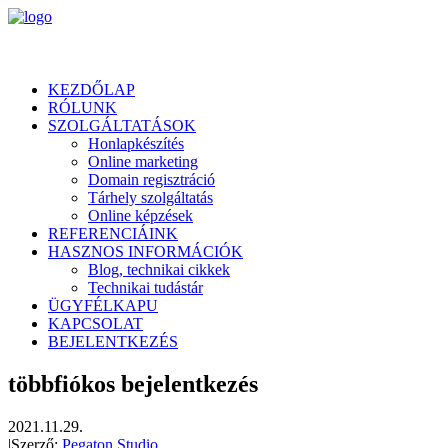
KEZDŐLAP
RÓLUNK
SZOLGÁLTATÁSOK
Honlapkészítés
Online marketing
Domain regisztráció
Tárhely szolgáltatás
Online képzések
REFERENCIÁINK
HASZNOS INFORMÁCIÓK
Blog, technikai cikkek
Technikai tudástár
ÜGYFÉLKAPU
KAPCSOLAT
BEJELENTKEZÉS
többfiókos bejelentkezés
2021.11.29.
|
Szerző:
Pegaton Studio