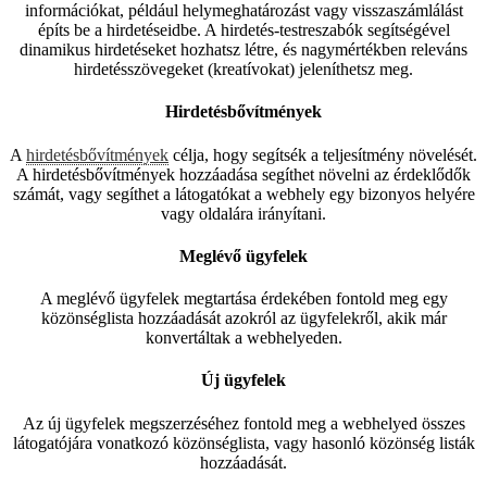
információkat, például helymeghatározást vagy visszaszámlálást
építs be a hirdetéseidbe. A hirdetés-testreszabók segítségével
dinamikus hirdetéseket hozhatsz létre, és nagymértékben releváns
hirdetésszövegeket (kreatívokat) jeleníthetsz meg.
Hirdetésbővítmények
A
hirdetésbővítmények
célja, hogy segítsék a teljesítmény növelését.
A hirdetésbővítmények hozzáadása segíthet növelni az érdeklődők
számát, vagy segíthet a látogatókat a webhely egy bizonyos helyére
vagy oldalára irányítani.
Meglévő ügyfelek
A meglévő ügyfelek megtartása érdekében fontold meg egy
közönséglista hozzáadását azokról az ügyfelekről, akik már
konvertáltak a webhelyeden.
Új ügyfelek
Az új ügyfelek megszerzéséhez fontold meg a webhelyed összes
látogatójára vonatkozó közönséglista, vagy hasonló közönség listák
hozzáadását.