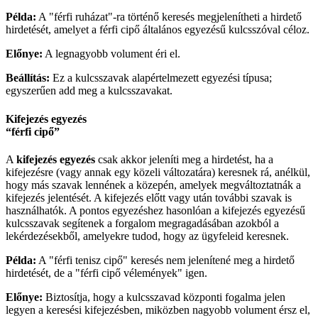
Példa:
A "férfi ruházat"-ra történő keresés megjelenítheti a hirdető
hirdetését, amelyet a férfi cipő általános egyezésű kulcsszóval céloz.
Előnye:
A legnagyobb volument éri el.
Beállítás:
Ez a kulcsszavak alapértelmezett egyezési típusa;
egyszerűen add meg a kulcsszavakat.
Kifejezés egyezés
“férfi cipő”
A
kifejezés egyezés
csak akkor jeleníti meg a hirdetést, ha a
kifejezésre (vagy annak egy közeli változatára) keresnek rá, anélkül,
hogy más szavak lennének a közepén, amelyek megváltoztatnák a
kifejezés jelentését. A kifejezés előtt vagy után további szavak is
használhatók. A pontos egyezéshez hasonlóan a kifejezés egyezésű
kulcsszavak segítenek a forgalom megragadásában azokból a
lekérdezésekből, amelyekre tudod, hogy az ügyfeleid keresnek.
Példa:
A "férfi tenisz cipő" keresés nem jelenítené meg a hirdető
hirdetését, de a "férfi cipő vélemények" igen.
Előnye:
Biztosítja, hogy a kulcsszavad központi fogalma jelen
legyen a keresési kifejezésben, miközben nagyobb volument érsz el,