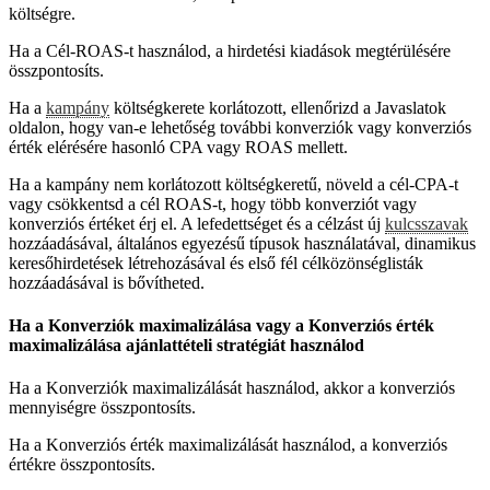
költségre.
Ha a Cél-ROAS-t használod, a hirdetési kiadások megtérülésére
összpontosíts.
Ha a
kampány
költségkerete korlátozott, ellenőrizd a Javaslatok
oldalon, hogy van-e lehetőség további konverziók vagy konverziós
érték elérésére hasonló CPA vagy ROAS mellett.
Ha a kampány nem korlátozott költségkeretű, növeld a cél-CPA-t
vagy csökkentsd a cél ROAS-t, hogy több konverziót vagy
konverziós értéket érj el. A lefedettséget és a célzást új
kulcsszavak
hozzáadásával, általános egyezésű típusok használatával, dinamikus
keresőhirdetések létrehozásával és első fél célközönséglisták
hozzáadásával is bővítheted.
Ha a Konverziók maximalizálása vagy a Konverziós érték
maximalizálása ajánlattételi stratégiát használod
Ha a Konverziók maximalizálását használod, akkor a konverziós
mennyiségre összpontosíts.
Ha a Konverziós érték maximalizálását használod, a konverziós
értékre összpontosíts.