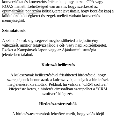
konverziókat és konverziós értéket kapj ugyanazon CPA vagy
ROAS mellett. Lehetőséged van arra is, hogy szerkeszd az
optimalizálási pontszám
költségkeret javaslatait, hogy becslést kapj a
különböző költségkeret összegek mellett várható konverziós
mennyiségről.
Szimulátorok
A szimulátorok segítségével megbecsülheted a teljesítmény
változását, amikor felülvizsgálod a cél- vagy napi költségkeretet.
Ezeket a Kampányok lapon vagy az Ajánlattételi stratégia
jelentésben találod.
Kulcsszó beillesztés
A kulcsszavak beillesztésével frissítheted hirdetéseid, hogy
szerepeljenek benne azok a kulcsszavak, amelyek a hirdetések
megjelenését kiváltották. Például, ha valaki a "CRM szoftver"
kifejezésre keres, a hirdetés címsorában szerepelhet a "CRM
szoftver" kifejezés.
Hirdetés-testreszabók
A hirdetés-testreszabók lehetővé teszik, hogy valós idejű