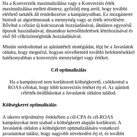
Ha a Konverziók maximalizálása vagy a Konverziós érték
maximalizálása mellett döntesz, győződj meg arról, hogy további
elérhető tartalék áll rendelkezésre a kampányodban. Ez mozgásteret
biztosít az algoritmusnak a mennyiség vagy az érték növelésére.
Bővítsd a célzást új kulcsszavak hozzáadásával, általános egyezésű
típusok használatával, dinamikus keresőhirdetések létrehozásával és
első fél célközönséglisták hozzáadásával.
Miután módosítottad az ajánlattételi stratégiádat, lépj be a Javaslatok
oldalra, hogy megnézd, hogyan növelhetnéd további befektetésekkel
hatékonyabban a konverziós mennyiséget vagy értéket.
Cél optimalizálás
Ha a kampányod nem korlátozott költségkeretű, csökkentsd a
ROAS-célokat, hogy több konverziós értéket érj el. Az ajánlott
célérték-beállításokat a Javaslatok oldalon találod.
Költségkeret optimalizálás
A sikeres teljesítmény érdekében a cél-CPA és cél-ROAS
kampányokat nem szabad a költségkeret alapján korlátozni. A
Javaslatok oldalon a költségkeret optimalizálására vonatkozó
javaslatokat találsz, hogy nagyobb növekedést érj el, és további