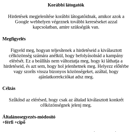
Korábbi látogatók
Hirdetések megjelenítése korábbi látogatóidnak, amikor azok a
Google webhelyen végeznek további kereséseket azzal
kapcsolatban, amire szükségük van.
Megfigyelés
Figyeld meg, hogyan teljesítenek a hirdetéseid a kiválasztott
célközönség számára anélkül, hogy befolyásolnád a kampány
elérését. Ez a beállítás nem változtatja meg, hogy ki láthatja a
hirdetéseid, és azt sem, hogy hol jelenhetnek meg. Helyezz előtérbe
vagy szoríts vissza bizonyos közönségeket, azáltal, hogy
ajánlatkorrekciókat adsz meg.
Célzás
Szűkítsd az elérésed, hogy csak az általad kiválasztott konkrét
célközönségnek jelenj meg.
Általánosegyezés-módosító
+férfi +cipő