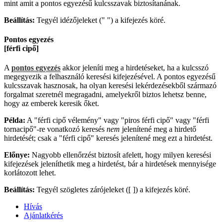
mint amit a pontos egyezésű kulcsszavak biztosítanának.
Beállítás:
Tegyél idézőjeleket (" ") a kifejezés köré.
Pontos egyezés
[férfi cipő]
A
pontos egyezés
akkor jeleníti meg a hirdetéseket, ha a kulcsszó
megegyezik a felhasználó keresési kifejezésével. A pontos egyezésű
kulcsszavak hasznosak, ha olyan keresési lekérdezésekből származó
forgalmat szeretnél megragadni, amelyekről biztos lehetsz benne,
hogy az emberek keresik őket.
Példa:
A "férfi cipő vélemény" vagy "piros férfi cipő" vagy "férfi
tornacipő"-re vonatkozó keresés
nem
jelenítené meg a hirdető
hirdetését; csak a "férfi cipő" keresés jelenítené meg ezt a hirdetést.
Előnye:
Nagyobb ellenőrzést biztosít afelett, hogy milyen keresési
kifejezések jeleníthetik meg a hirdetést, bár a hirdetések mennyisége
korlátozott lehet.
Beállítás:
Tegyél szögletes zárójeleket ([ ]) a kifejezés köré.
Hívás
Ajánlatkérés