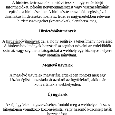
A hirdetés-testreszabók lehetővé teszik, hogy valós idejű
információkat, például helymeghatározást vagy visszaszámlálást
építs be a hirdetéseidbe. A hirdetés-testreszabók segítségével
dinamikus hirdetéseket hozhatsz létre, és nagymértékben releváns
hirdetésszövegeket (kreatívokat) jeleníthetsz meg.
Hirdetésbővítmények
A
hirdetésbővítmények
célja, hogy segítsék a teljesítmény növelését.
A hirdetésbővítmények hozzáadása segíthet növelni az érdeklődők
számát, vagy segíthet a látogatókat a webhely egy bizonyos helyére
vagy oldalára irányítani.
Meglévő ügyfelek
A meglévő ügyfelek megtartása érdekében fontold meg egy
közönséglista hozzáadását azokról az ügyfelekről, akik már
konvertáltak a webhelyeden.
Új ügyfelek
Az új ügyfelek megszerzéséhez fontold meg a webhelyed összes
látogatójára vonatkozó közönséglista, vagy hasonló közönség listák
hozzáadását.