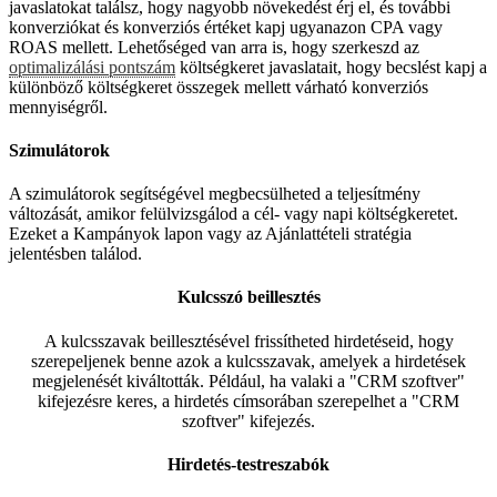
javaslatokat találsz, hogy nagyobb növekedést érj el, és további
konverziókat és konverziós értéket kapj ugyanazon CPA vagy
ROAS mellett. Lehetőséged van arra is, hogy szerkeszd az
optimalizálási pontszám
költségkeret javaslatait, hogy becslést kapj a
különböző költségkeret összegek mellett várható konverziós
mennyiségről.
Szimulátorok
A szimulátorok segítségével megbecsülheted a teljesítmény
változását, amikor felülvizsgálod a cél- vagy napi költségkeretet.
Ezeket a Kampányok lapon vagy az Ajánlattételi stratégia
jelentésben találod.
Kulcsszó beillesztés
A kulcsszavak beillesztésével frissítheted hirdetéseid, hogy
szerepeljenek benne azok a kulcsszavak, amelyek a hirdetések
megjelenését kiváltották. Például, ha valaki a "CRM szoftver"
kifejezésre keres, a hirdetés címsorában szerepelhet a "CRM
szoftver" kifejezés.
Hirdetés-testreszabók