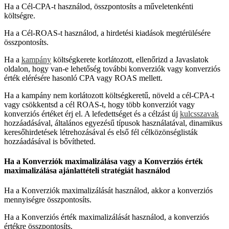
Ha a Cél-CPA-t használod, összpontosíts a műveletenkénti
költségre.
Ha a Cél-ROAS-t használod, a hirdetési kiadások megtérülésére
összpontosíts.
Ha a
kampány
költségkerete korlátozott, ellenőrizd a Javaslatok
oldalon, hogy van-e lehetőség további konverziók vagy konverziós
érték elérésére hasonló CPA vagy ROAS mellett.
Ha a kampány nem korlátozott költségkeretű, növeld a cél-CPA-t
vagy csökkentsd a cél ROAS-t, hogy több konverziót vagy
konverziós értéket érj el. A lefedettséget és a célzást új
kulcsszavak
hozzáadásával, általános egyezésű típusok használatával, dinamikus
keresőhirdetések létrehozásával és első fél célközönséglisták
hozzáadásával is bővítheted.
Ha a Konverziók maximalizálása vagy a Konverziós érték
maximalizálása ajánlattételi stratégiát használod
Ha a Konverziók maximalizálását használod, akkor a konverziós
mennyiségre összpontosíts.
Ha a Konverziós érték maximalizálását használod, a konverziós
értékre összpontosíts.