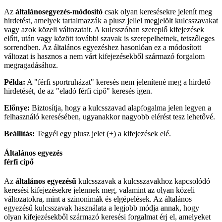
Az
általánosegyezés-
módosító
csak olyan keresésekre jelenít meg
hirdetést, amelyek tartalmazzák a plusz jellel megjelölt kulcsszavakat
vagy azok közeli változatait. A kulcsszóban szereplő kifejezések
előtt, után vagy között további szavak is szerepelhetnek, tetszőleges
sorrendben. Az általános egyezéshez hasonlóan ez a módosított
változat is hasznos a nem várt kifejezésekből származó forgalom
megragadásához.
Példa:
A "férfi sportruházat" keresés nem jelenítené meg a hirdető
hirdetését, de az "eladó férfi cipő" keresés igen.
Előnye:
Biztosítja, hogy a kulcsszavad alapfogalma jelen legyen a
felhasználó keresésében, ugyanakkor nagyobb elérést tesz lehetővé.
Beállítás:
Tegyél egy plusz jelet (+) a kifejezések elé.
Általános egyezés
férfi cipő
Az
általános egyezésű
kulcsszavak a kulcsszavakhoz kapcsolódó
keresési kifejezésekre jelennek meg, valamint az olyan közeli
változatokra, mint a szinonimák és elgépelések. Az általános
egyezésű kulcsszavak használata a legjobb módja annak, hogy
olyan kifejezésekből származó keresési forgalmat érj el, amelyeket