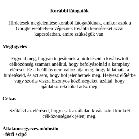
Korábbi látogatók
Hirdetések megjelenítése korábbi látogatóidnak, amikor azok a
Google webhelyen végeznek további kereséseket azzal
kapcsolatban, amire szükségük van.
Megfigyelés
Figyeld meg, hogyan teljesítenek a hirdetéseid a kiválasztott
célközönség számára anélkül, hogy befolyásolnád a kampány
elérését. Ez a beállítás nem változtatja meg, hogy ki láthatja a
hirdetéseid, és azt sem, hogy hol jelenhetnek meg. Helyezz előtérbe
vagy szoríts vissza bizonyos közönségeket, azáltal, hogy
ajánlatkorrekciókat adsz meg.
Célzás
Szűkítsd az elérésed, hogy csak az általad kiválasztott konkrét
célközönségnek jelenj meg.
Általánosegyezés-módosító
+férfi +cipő