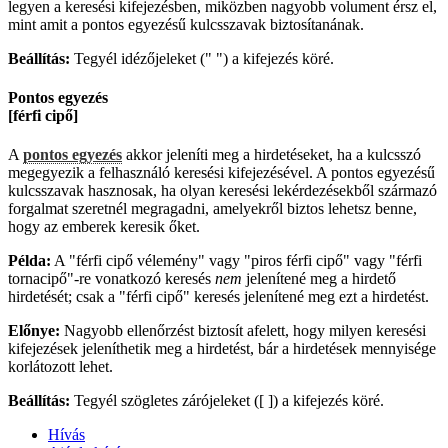
legyen a keresési kifejezésben, miközben nagyobb volument érsz el,
mint amit a pontos egyezésű kulcsszavak biztosítanának.
Beállítás:
Tegyél idézőjeleket (" ") a kifejezés köré.
Pontos egyezés
[férfi cipő]
A
pontos egyezés
akkor jeleníti meg a hirdetéseket, ha a kulcsszó
megegyezik a felhasználó keresési kifejezésével. A pontos egyezésű
kulcsszavak hasznosak, ha olyan keresési lekérdezésekből származó
forgalmat szeretnél megragadni, amelyekről biztos lehetsz benne,
hogy az emberek keresik őket.
Példa:
A "férfi cipő vélemény" vagy "piros férfi cipő" vagy "férfi
tornacipő"-re vonatkozó keresés
nem
jelenítené meg a hirdető
hirdetését; csak a "férfi cipő" keresés jelenítené meg ezt a hirdetést.
Előnye:
Nagyobb ellenőrzést biztosít afelett, hogy milyen keresési
kifejezések jeleníthetik meg a hirdetést, bár a hirdetések mennyisége
korlátozott lehet.
Beállítás:
Tegyél szögletes zárójeleket ([ ]) a kifejezés köré.
Hívás