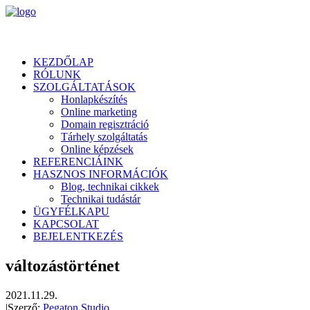
KEZDŐLAP
RÓLUNK
SZOLGÁLTATÁSOK
Honlapkészítés
Online marketing
Domain regisztráció
Tárhely szolgáltatás
Online képzések
REFERENCIÁINK
HASZNOS INFORMÁCIÓK
Blog, technikai cikkek
Technikai tudástár
ÜGYFÉLKAPU
KAPCSOLAT
BEJELENTKEZÉS
változástörténet
2021.11.29.
|
Szerző:
Pegaton Studio