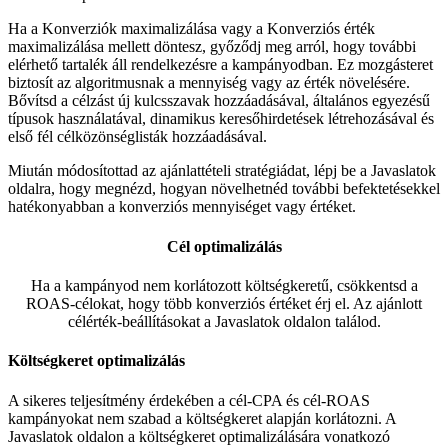
Ha a Konverziók maximalizálása vagy a Konverziós érték
maximalizálása mellett döntesz, győződj meg arról, hogy további
elérhető tartalék áll rendelkezésre a kampányodban. Ez mozgásteret
biztosít az algoritmusnak a mennyiség vagy az érték növelésére.
Bővítsd a célzást új kulcsszavak hozzáadásával, általános egyezésű
típusok használatával, dinamikus keresőhirdetések létrehozásával és
első fél célközönséglisták hozzáadásával.
Miután módosítottad az ajánlattételi stratégiádat, lépj be a Javaslatok
oldalra, hogy megnézd, hogyan növelhetnéd további befektetésekkel
hatékonyabban a konverziós mennyiséget vagy értéket.
Cél optimalizálás
Ha a kampányod nem korlátozott költségkeretű, csökkentsd a
ROAS-célokat, hogy több konverziós értéket érj el. Az ajánlott
célérték-beállításokat a Javaslatok oldalon találod.
Költségkeret optimalizálás
A sikeres teljesítmény érdekében a cél-CPA és cél-ROAS
kampányokat nem szabad a költségkeret alapján korlátozni. A
Javaslatok oldalon a költségkeret optimalizálására vonatkozó