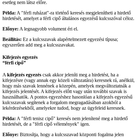
esetleg nem látsz előre.
Példa:
A "férfi ruházat"-ra történő keresés megjelenítheti a hirdető
hirdetését, amelyet a férfi cipő általános egyezésű kulcsszóval céloz.
Előnye:
A legnagyobb volument éri el.
Beállítás:
Ez a kulcsszavak alapértelmezett egyezési típusa;
egyszerűen add meg a kulcsszavakat.
Kifejezés egyezés
“férfi cipő”
A
kifejezés egyezés
csak akkor jeleníti meg a hirdetést, ha a
kifejezésre (vagy annak egy közeli változatára) keresnek rá, anélkül,
hogy más szavak lennének a közepén, amelyek megváltoztatnák a
kifejezés jelentését. A kifejezés előtt vagy után további szavak is
használhatók. A pontos egyezéshez hasonlóan a kifejezés egyezésű
kulcsszavak segítenek a forgalom megragadásában azokból a
lekérdezésekből, amelyekre tudod, hogy az ügyfeleid keresnek.
Példa:
A "férfi tenisz cipő" keresés nem jelenítené meg a hirdető
hirdetését, de a "férfi cipő vélemények" igen.
Előnye:
Biztosítja, hogy a kulcsszavad központi fogalma jelen