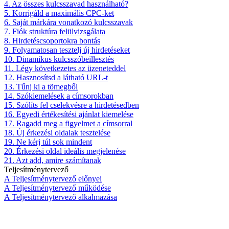
4. Az összes kulcsszavad használható?
5. Korrigáld a maximális CPC-ket
6. Saját márkára vonatkozó kulcsszavak
7. Fiók struktúra felülvizsgálata
8. Hirdetéscsoportokra bontás
9. Folyamatosan tesztelj új hirdetéseket
10. Dinamikus kulcsszóbeillesztés
11. Légy következetes az üzeneteddel
12. Hasznosítsd a látható URL-t
13. Tűnj ki a tömegből
14. Szókiemelések a címsorokban
15. Szólíts fel cselekvésre a hirdetésedben
16. Egyedi értékesítési ajánlat kiemelése
17. Ragadd meg a figyelmet a címsorral
18. Új érkezési oldalak tesztelése
19. Ne kérj túl sok mindent
20. Érkezési oldal ideális megjelenése
21. Azt add, amire számítanak
Teljesítménytervező
A Teljesítménytervező előnyei
A Teljesítménytervező működése
A Teljesítménytervező alkalmazása