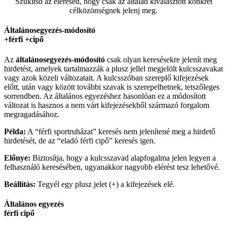
Szűkítsd az elérésed, hogy csak az általad kiválasztott konkrét
célközönségnek jelenj meg.
Általánosegyezés-módosító
+férfi +cipő
Az
általánosegyezés-
módosító
csak olyan keresésekre jelenít meg
hirdetést, amelyek tartalmazzák a plusz jellel megjelölt kulcsszavakat
vagy azok közeli változatait. A kulcsszóban szereplő kifejezések
előtt, után vagy között további szavak is szerepelhetnek, tetszőleges
sorrendben. Az általános egyezéshez hasonlóan ez a módosított
változat is hasznos a nem várt kifejezésekből származó forgalom
megragadásához.
Példa:
A “férfi sportruházat” keresés nem jelenítené meg a hirdető
hirdetését, de az “eladó férfi cipő” keresés igen.
Előnye:
Biztosítja, hogy a kulcsszavad alapfogalma jelen legyen a
felhasználó keresésében, ugyanakkor nagyobb elérést tesz lehetővé.
Beállítás:
Tegyél egy plusz jelet (+) a kifejezések elé.
Általános egyezés
férfi cipő