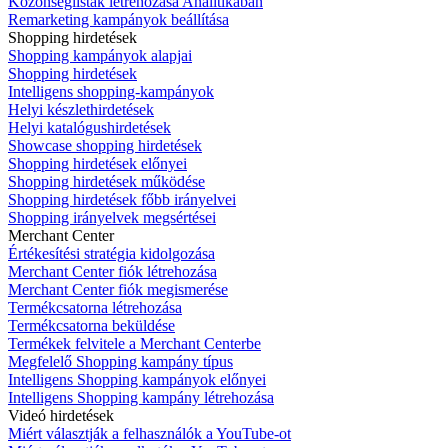
Közönséglisták létrehozása Analitikában
Remarketing kampányok beállítása
Shopping hirdetések
Shopping kampányok alapjai
Shopping hirdetések
Intelligens shopping-kampányok
Helyi készlethirdetések
Helyi katalógushirdetések
Showcase shopping hirdetések
Shopping hirdetések előnyei
Shopping hirdetések működése
Shopping hirdetések főbb irányelvei
Shopping irányelvek megsértései
Merchant Center
Értékesítési stratégia kidolgozása
Merchant Center fiók létrehozása
Merchant Center fiók megismerése
Termékcsatorna létrehozása
Termékcsatorna beküldése
Termékek felvitele a Merchant Centerbe
Megfelelő Shopping kampány típus
Intelligens Shopping kampányok előnyei
Intelligens Shopping kampány létrehozása
Videó hirdetések
Miért választják a felhasználók a YouTube-ot