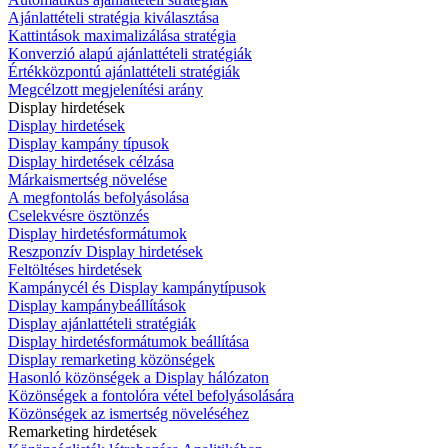
Ajánlattételi stratégia kiválasztása
Kattintások maximalizálása stratégia
Konverzió alapú ajánlattételi stratégiák
Értékközpontú ajánlattételi stratégiák
Megcélzott megjelenítési arány
Display hirdetések
Display hirdetések
Display kampány típusok
Display hirdetések célzása
Márkaismertség növelése
A megfontolás befolyásolása
Cselekvésre ösztönzés
Display hirdetésformátumok
Reszponzív Display hirdetések
Feltöltéses hirdetések
Kampánycél és Display kampánytípusok
Display kampánybeállítások
Display ajánlattételi stratégiák
Display hirdetésformátumok beállítása
Display remarketing közönségek
Hasonló közönségek a Display hálózaton
Közönségek a fontolóra vétel befolyásolására
Közönségek az ismertség növeléséhez
Remarketing hirdetések