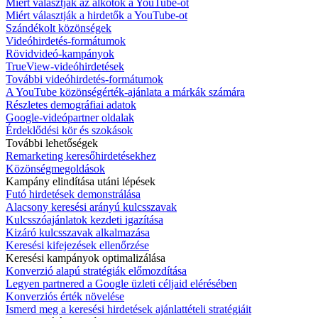
Miért választják az alkotók a YouTube-ot
Miért választják a hirdetők a YouTube-ot
Szándékolt közönségek
Videóhirdetés-formátumok
Rövidvideó-kampányok
TrueView-videóhirdetések
További videóhirdetés-formátumok
A YouTube közönségérték-ajánlata a márkák számára
Részletes demográfiai adatok
Google-videópartner oldalak
Érdeklődési kör és szokások
További lehetőségek
Remarketing keresőhirdetésekhez
Közönségmegoldások
Kampány elindítása utáni lépések
Futó hirdetések demonstrálása
Alacsony keresési arányú kulcsszavak
Kulcsszóajánlatok kezdeti igazítása
Kizáró kulcsszavak alkalmazása
Keresési kifejezések ellenőrzése
Keresési kampányok optimalizálása
Konverzió alapú stratégiák előmozdítása
Legyen partnered a Google üzleti céljaid elérésében
Konverziós érték növelése
Ismerd meg a keresési hirdetések ajánlattételi stratégiáit