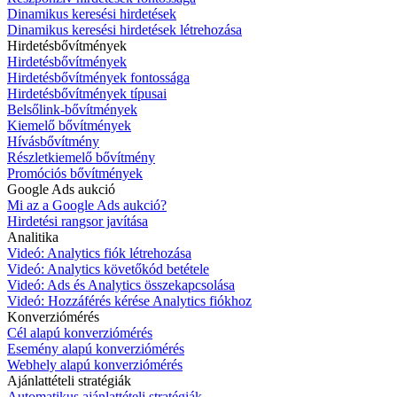
Dinamikus keresési hirdetések
Dinamikus keresési hirdetések létrehozása
Hirdetésbővítmények
Hirdetésbővítmények
Hirdetésbővítmények fontossága
Hirdetésbővítmények típusai
Belsőlink-bővítmények
Kiemelő bővítmények
Hívásbővítmény
Részletkiemelő bővítmény
Promóciós bővítmények
Google Ads aukció
Mi az a Google Ads aukció?
Hirdetési rangsor javítása
Analitika
Videó: Analytics fiók létrehozása
Videó: Analytics követőkód betétele
Videó: Ads és Analytics összekapcsolása
Videó: Hozzáférés kérése Analytics fiókhoz
Konverziómérés
Cél alapú konverziómérés
Esemény alapú konverziómérés
Webhely alapú konverziómérés
Ajánlattételi stratégiák
Automatikus ajánlattételi stratégiák