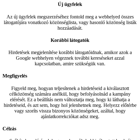
Új ügyfelek
Az új ügyfelek megszerzéséhez fontold meg a webhelyed összes
látogatójára vonatkozó közönséglista, vagy hasonló közönség listák
hozzáadását.
Korábbi látogatók
Hirdetések megjelenítése korábbi látogatóidnak, amikor azok a
Google webhelyen végeznek további kereséseket azzal
kapcsolatban, amire szükségük van.
Megfigyelés
Figyeld meg, hogyan teljesítenek a hirdetéseid a kiválasztott
célközönség számára anélkül, hogy befolyásolnád a kampány
elérését. Ez a beállítás nem változtatja meg, hogy ki láthatja a
hirdetéseid, és azt sem, hogy hol jelenhetnek meg. Helyezz előtérbe
vagy szoríts vissza bizonyos közönségeket, azáltal, hogy
ajánlatkorrekciókat adsz meg.
Célzás