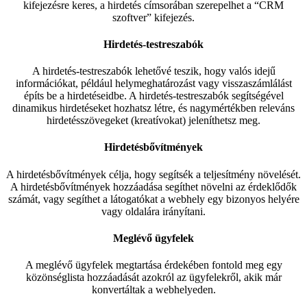
kifejezésre keres, a hirdetés címsorában szerepelhet a “CRM
szoftver” kifejezés.
Hirdetés-testreszabók
A hirdetés-testreszabók lehetővé teszik, hogy valós idejű
információkat, például helymeghatározást vagy visszaszámlálást
építs be a hirdetéseidbe. A hirdetés-testreszabók segítségével
dinamikus hirdetéseket hozhatsz létre, és nagymértékben releváns
hirdetésszövegeket (kreatívokat) jeleníthetsz meg.
Hirdetésbővítmények
A hirdetésbővítmények célja, hogy segítsék a teljesítmény növelését.
A hirdetésbővítmények hozzáadása segíthet növelni az érdeklődők
számát, vagy segíthet a látogatókat a webhely egy bizonyos helyére
vagy oldalára irányítani.
Meglévő ügyfelek
A meglévő ügyfelek megtartása érdekében fontold meg egy
közönséglista hozzáadását azokról az ügyfelekről, akik már
konvertáltak a webhelyeden.