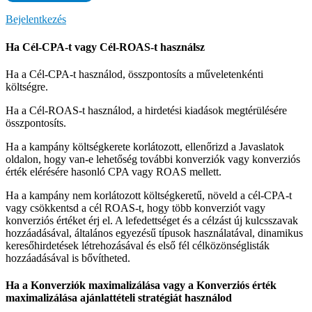
Bejelentkezés
Ha Cél-CPA-t vagy Cél-ROAS-t használsz
Ha a Cél-CPA-t használod, összpontosíts a műveletenkénti
költségre.
Ha a Cél-ROAS-t használod, a hirdetési kiadások megtérülésére
összpontosíts.
Ha a kampány költségkerete korlátozott, ellenőrizd a Javaslatok
oldalon, hogy van-e lehetőség további konverziók vagy konverziós
érték elérésére hasonló CPA vagy ROAS mellett.
Ha a kampány nem korlátozott költségkeretű, növeld a cél-CPA-t
vagy csökkentsd a cél ROAS-t, hogy több konverziót vagy
konverziós értéket érj el. A lefedettséget és a célzást új kulcsszavak
hozzáadásával, általános egyezésű típusok használatával, dinamikus
keresőhirdetések létrehozásával és első fél célközönséglisták
hozzáadásával is bővítheted.
Ha a Konverziók maximalizálása vagy a Konverziós érték
maximalizálása ajánlattételi stratégiát használod