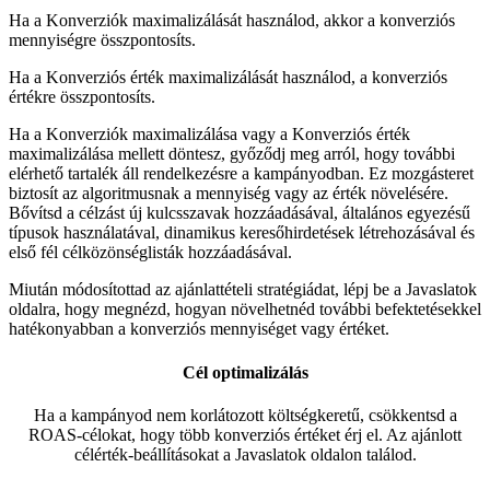
Ha a Konverziók maximalizálását használod, akkor a konverziós
mennyiségre összpontosíts.
Ha a Konverziós érték maximalizálását használod, a konverziós
értékre összpontosíts.
Ha a Konverziók maximalizálása vagy a Konverziós érték
maximalizálása mellett döntesz, győződj meg arról, hogy további
elérhető tartalék áll rendelkezésre a kampányodban. Ez mozgásteret
biztosít az algoritmusnak a mennyiség vagy az érték növelésére.
Bővítsd a célzást új kulcsszavak hozzáadásával, általános egyezésű
típusok használatával, dinamikus keresőhirdetések létrehozásával és
első fél célközönséglisták hozzáadásával.
Miután módosítottad az ajánlattételi stratégiádat, lépj be a Javaslatok
oldalra, hogy megnézd, hogyan növelhetnéd további befektetésekkel
hatékonyabban a konverziós mennyiséget vagy értéket.
Cél optimalizálás
Ha a kampányod nem korlátozott költségkeretű, csökkentsd a
ROAS-célokat, hogy több konverziós értéket érj el. Az ajánlott
célérték-beállításokat a Javaslatok oldalon találod.