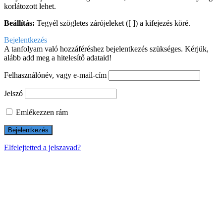
korlátozott lehet.
Beállítás:
Tegyél szögletes zárójeleket ([ ]) a kifejezés köré.
Bejelentkezés
A tanfolyam való hozzáféréshez bejelentkezés szükséges. Kérjük,
alább add meg a hitelesítő adataid!
Felhasználónév, vagy e-mail-cím
Jelszó
Emlékezzen rám
Elfelejtetted a jelszavad?