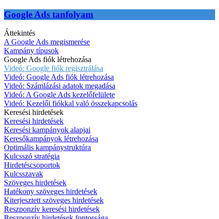
Google Ads tanfolyam
Áttekintés
A Google Ads megismerése
Kampány típusok
Google Ads fiók létrehozása
Videó: Google fiók regisztrálása
Videó: Google Ads fiók létrehozása
Videó: Számlázási adatok megadása
Videó: A Google Ads kezelőfelülete
Videó: Kezelői fiókkal való összekapcsolás
Keresési hirdetések
Keresési hirdetések
Keresési kampányok alapjai
Keresőkampányok létrehozása
Optimális kampánystruktúra
Kulcsszó stratégia
Hirdetéscsoportok
Kulcsszavak
Szöveges hirdetések
Hatékony szöveges hirdetések
Kiterjesztett szöveges hirdetések
Reszponzív keresési hirdetések
Reszponzív hirdetések fontossága