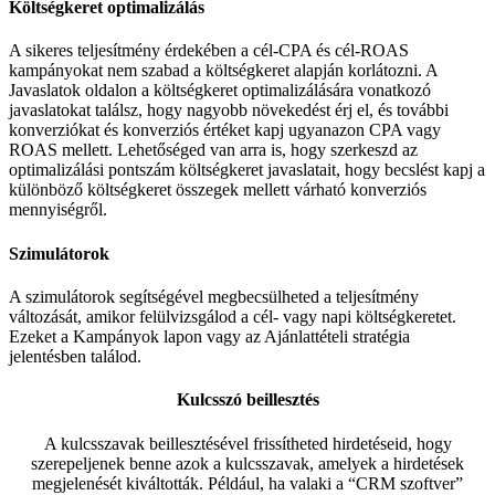
Költségkeret optimalizálás
A sikeres teljesítmény érdekében a cél-CPA és cél-ROAS
kampányokat nem szabad a költségkeret alapján korlátozni. A
Javaslatok oldalon a költségkeret optimalizálására vonatkozó
javaslatokat találsz, hogy nagyobb növekedést érj el, és további
konverziókat és konverziós értéket kapj ugyanazon CPA vagy
ROAS mellett. Lehetőséged van arra is, hogy szerkeszd az
optimalizálási pontszám költségkeret javaslatait, hogy becslést kapj a
különböző költségkeret összegek mellett várható konverziós
mennyiségről.
Szimulátorok
A szimulátorok segítségével megbecsülheted a teljesítmény
változását, amikor felülvizsgálod a cél- vagy napi költségkeretet.
Ezeket a Kampányok lapon vagy az Ajánlattételi stratégia
jelentésben találod.
Kulcsszó beillesztés
A kulcsszavak beillesztésével frissítheted hirdetéseid, hogy
szerepeljenek benne azok a kulcsszavak, amelyek a hirdetések
megjelenését kiváltották. Például, ha valaki a “CRM szoftver”