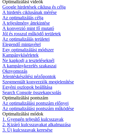
Optimalizálási videók
Google hirdetések ciklusa és célja
A hirdetés ciklusának mérése
Az optimalizálás célja
A teljesítmény áttekintése
A konverzió mint fő mutató
Jól és rosszul működő területek
Az optimalizálás területei
Elegendő mintavétel
Egy optimalizálási módszer
Kampánykísérletek
Ne kapkodj a teszteléseknél
A kampánykezelés szakaszai
Oknyomozás
Jelentéskészítési nézőpontok
Szegmentált konverziók megjelenítése
Egyéni oszlopok beállítása
Search Console összekapcsolás
Optimalizálási pontszám
Az optimalizálási pontszám előnyei
Az optimalizálási pontszám működése
Optimalizálási módok
1. Gyengén teljesítő kulcsszavak
2. Kizáró kulcsszavakat alkalmazása
3. Új kulcsszavak keresése