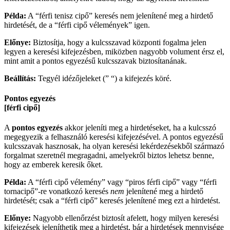
Példa:
A “férfi tenisz cipő” keresés nem jelenítené meg a hirdető
hirdetését, de a “férfi cipő vélemények” igen.
Előnye:
Biztosítja, hogy a kulcsszavad központi fogalma jelen
legyen a keresési kifejezésben, miközben nagyobb volument érsz el,
mint amit a pontos egyezésű kulcsszavak biztosítanának.
Beállítás:
Tegyél idézőjeleket (” “) a kifejezés köré.
Pontos egyezés
[férfi cipő]
A
pontos egyezés
akkor jeleníti meg a hirdetéseket, ha a kulcsszó
megegyezik a felhasználó keresési kifejezésével. A pontos egyezésű
kulcsszavak hasznosak, ha olyan keresési lekérdezésekből származó
forgalmat szeretnél megragadni, amelyekről biztos lehetsz benne,
hogy az emberek keresik őket.
Példa:
A “férfi cipő vélemény” vagy “piros férfi cipő” vagy “férfi
tornacipő”-re vonatkozó keresés
nem
jelenítené meg a hirdető
hirdetését; csak a “férfi cipő” keresés jelenítené meg ezt a hirdetést.
Előnye:
Nagyobb ellenőrzést biztosít afelett, hogy milyen keresési
kifejezések jeleníthetik meg a hirdetést, bár a hirdetések mennyisége