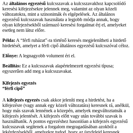
Az
általános egyezésű
kulcsszavak a kulcsszavakhoz kapcsolódó
keresési kifejezésekre jelennek meg, valamint az olyan közeli
változatokra, mint a szinonimák és elgépelések. Az általános
egyezésű kulcsszavak használata a legjobb módja annak, hogy
olyan kifejezésekből származó keresési forgalmat érj el, amelyeket
esetleg nem látsz előre.
Példa:
A “férfi ruházat”-ra történő keresés megjelenítheti a hirdető
hirdetését, amelyet a férfi cipő általános egyezésű kulcsszóval céloz.
Előnye:
A legnagyobb volument éri el.
Beállítás:
Ez a kulcsszavak alapértelmezett egyezési típusa;
egyszerűen add meg a kulcsszavakat.
Kifejezés egyezés
“férfi cipő”
A
kifejezés egyezés
csak akkor jeleníti meg a hirdetést, ha a
kifejezésre (vagy annak egy közeli változatára) keresnek rá, anélkül,
hogy más szavak lennének a közepén, amelyek megváltoztatnák a
kifejezés jelentését. A kifejezés előtt vagy után további szavak is
használhatók. A pontos egyezéshez hasonlóan a kifejezés egyezésű
kulcsszavak segítenek a forgalom megragadásában azokból a
lekérdezésekből, amelyekre tudod, hogy az ügyfeleid keresnek.