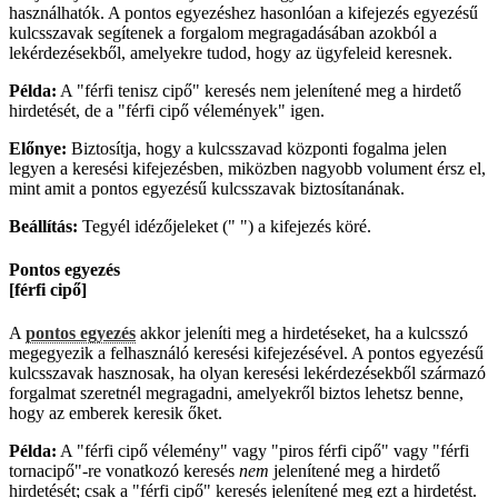
használhatók. A pontos egyezéshez hasonlóan a kifejezés egyezésű
kulcsszavak segítenek a forgalom megragadásában azokból a
lekérdezésekből, amelyekre tudod, hogy az ügyfeleid keresnek.
Példa:
A "férfi tenisz cipő" keresés nem jelenítené meg a hirdető
hirdetését, de a "férfi cipő vélemények" igen.
Előnye:
Biztosítja, hogy a kulcsszavad központi fogalma jelen
legyen a keresési kifejezésben, miközben nagyobb volument érsz el,
mint amit a pontos egyezésű kulcsszavak biztosítanának.
Beállítás:
Tegyél idézőjeleket (" ") a kifejezés köré.
Pontos egyezés
[férfi cipő]
A
pontos egyezés
akkor jeleníti meg a hirdetéseket, ha a kulcsszó
megegyezik a felhasználó keresési kifejezésével. A pontos egyezésű
kulcsszavak hasznosak, ha olyan keresési lekérdezésekből származó
forgalmat szeretnél megragadni, amelyekről biztos lehetsz benne,
hogy az emberek keresik őket.
Példa:
A "férfi cipő vélemény" vagy "piros férfi cipő" vagy "férfi
tornacipő"-re vonatkozó keresés
nem
jelenítené meg a hirdető
hirdetését; csak a "férfi cipő" keresés jelenítené meg ezt a hirdetést.