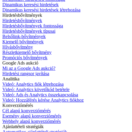
Dinamikus keresési hirdetések
Dinamikus keresési hirdetések létrehozása
Hirdetésbővítmények
Hirdetésbővítmények
Hirdetésbővítmények fontossága
Hirdetésbővítmények típusai
Belsőlink-bővítmények
Kiemelő bővítmények
Hívásbővítmény
Részletkiemelő bővítmény
Promóciós bővítmények
Google Ads aukció
Mi az a Google Ads aukció?
Hirdetési rangsor javítása
Analitika
Videó: Analytics fiók létrehozása
Videó: Analytics követőkód betétele
Videó: Ads és Analytics összekapcsolása
Videó: Hozzáférés kérése Analytics fiókhoz
Konverziómérés
Cél alapú konverziómérés
Esemény alapú konverziómérés
Webhely alapú konverziómérés
Ajánlattételi stratégiák
Automatikus ajánlattételi stratégiák