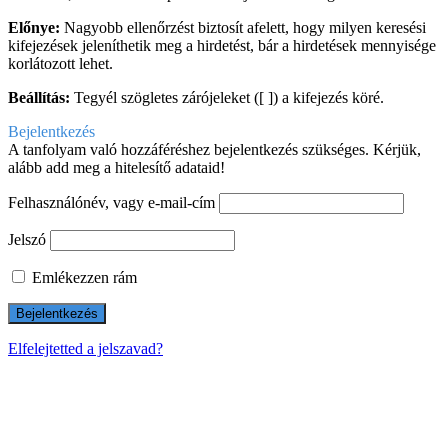
Előnye:
Nagyobb ellenőrzést biztosít afelett, hogy milyen keresési
kifejezések jeleníthetik meg a hirdetést, bár a hirdetések mennyisége
korlátozott lehet.
Beállítás:
Tegyél szögletes zárójeleket ([ ]) a kifejezés köré.
Bejelentkezés
A tanfolyam való hozzáféréshez bejelentkezés szükséges. Kérjük,
alább add meg a hitelesítő adataid!
Felhasználónév, vagy e-mail-cím
Jelszó
Emlékezzen rám
Elfelejtetted a jelszavad?