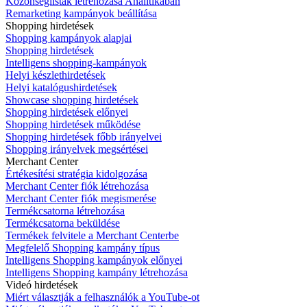
Közönséglisták létrehozása Analitikában
Remarketing kampányok beállítása
Shopping hirdetések
Shopping kampányok alapjai
Shopping hirdetések
Intelligens shopping-kampányok
Helyi készlethirdetések
Helyi katalógushirdetések
Showcase shopping hirdetések
Shopping hirdetések előnyei
Shopping hirdetések működése
Shopping hirdetések főbb irányelvei
Shopping irányelvek megsértései
Merchant Center
Értékesítési stratégia kidolgozása
Merchant Center fiók létrehozása
Merchant Center fiók megismerése
Termékcsatorna létrehozása
Termékcsatorna beküldése
Termékek felvitele a Merchant Centerbe
Megfelelő Shopping kampány típus
Intelligens Shopping kampányok előnyei
Intelligens Shopping kampány létrehozása
Videó hirdetések
Miért választják a felhasználók a YouTube-ot