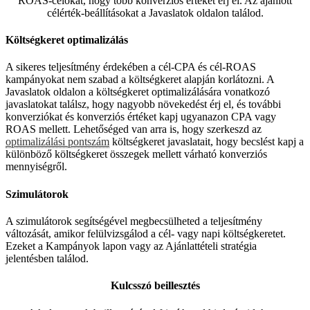
ROAS-célokat, hogy több konverziós értéket érj el. Az ajánlott
célérték-beállításokat a Javaslatok oldalon találod.
Költségkeret optimalizálás
A sikeres teljesítmény érdekében a cél-CPA és cél-ROAS
kampányokat nem szabad a költségkeret alapján korlátozni. A
Javaslatok oldalon a költségkeret optimalizálására vonatkozó
javaslatokat találsz, hogy nagyobb növekedést érj el, és további
konverziókat és konverziós értéket kapj ugyanazon CPA vagy
ROAS mellett. Lehetőséged van arra is, hogy szerkeszd az
optimalizálási pontszám
költségkeret javaslatait, hogy becslést kapj a
különböző költségkeret összegek mellett várható konverziós
mennyiségről.
Szimulátorok
A szimulátorok segítségével megbecsülheted a teljesítmény
változását, amikor felülvizsgálod a cél- vagy napi költségkeretet.
Ezeket a Kampányok lapon vagy az Ajánlattételi stratégia
jelentésben találod.
Kulcsszó beillesztés