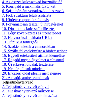
4. Az összes kulcsszavad használható?
5. Korrigáld a maximális CPC-ket
6. Saját márkára vonatkozó kulcsszavak
7. Fiók struktúra felülvizsgálata
8. Hirdetéscsoportokra bontás
9. Folyamatosan tesztelj új hirdetéseket
10. Dinamikus kulcsszóbeillesztés
11. Légy következetes az üzeneteddel
12. Hasznosítsd a látható URL-t
13. Tűnj ki a tömegből
14. Szókiemelések a címsorokban
15. Szólíts fel cselekvésre a hirdetésedben
16. Egyedi értékesítési ajánlat kiemelése
17. Ragadd meg a figyelmet a címsorral
18. Új érkezési oldalak tesztelése
19. Ne kérj túl sok mindent
20. Érkezési oldal ideális megjelenése
21. Azt add, amire számítanak
Teljesítménytervező
A Teljesítménytervező előnyei
A Teljesítménytervező működése
A Teljesítménytervező alkalmazása