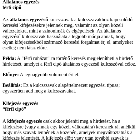
Általános egyezés
férfi cipő
Az
általános egyezésű
kulcsszavak a kulcsszavakhoz kapcsolódó
keresési kifejezésekre jelennek meg, valamint az olyan közeli
változatokra, mint a szinonimák és elgépelések. Az általános
egyezésű kulcsszavak használata a legjobb módja annak, hogy
olyan kifejezésekből származó keresési forgalmat érj el, amelyeket
esetleg nem látsz előre.
Példa:
A "férfi ruházat"-ra történő keresés megjelenítheti a hirdető
hirdetését, amelyet a férfi cipő általános egyezésű kulcsszóval céloz.
Előnye:
A legnagyobb volument éri el.
Beállítás:
Ez a kulcsszavak alapértelmezett egyezési típusa;
egyszerűen add meg a kulcsszavakat.
Kifejezés egyezés
“férfi cipő”
A
kifejezés egyezés
csak akkor jeleníti meg a hirdetést, ha a
kifejezésre (vagy annak egy közeli változatára) keresnek rá, anélkül,
hogy más szavak lennének a közepén, amelyek megváltoztatnák a
kifejezés jelentését. A kifejezés előtt vagy után további szavak is