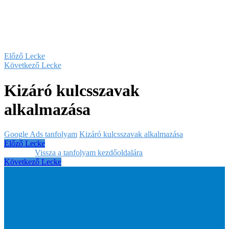
Előző Lecke
Következő Lecke
Kizáró kulcsszavak
alkalmazása
Google Ads tanfolyam
Kizáró kulcsszavak alkalmazása
Előző Lecke
Vissza a tanfolyam kezdőoldalára
Következő Lecke