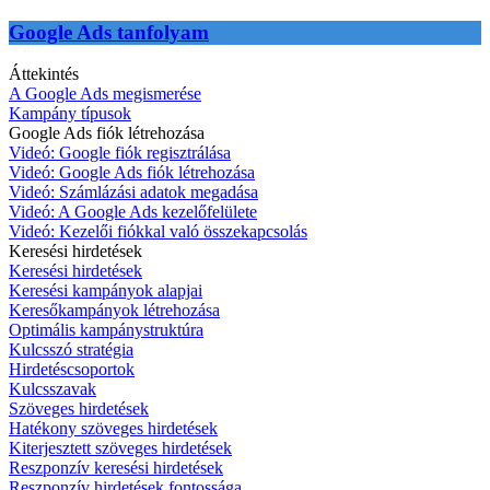
Google Ads tanfolyam
Áttekintés
A Google Ads megismerése
Kampány típusok
Google Ads fiók létrehozása
Videó: Google fiók regisztrálása
Videó: Google Ads fiók létrehozása
Videó: Számlázási adatok megadása
Videó: A Google Ads kezelőfelülete
Videó: Kezelői fiókkal való összekapcsolás
Keresési hirdetések
Keresési hirdetések
Keresési kampányok alapjai
Keresőkampányok létrehozása
Optimális kampánystruktúra
Kulcsszó stratégia
Hirdetéscsoportok
Kulcsszavak
Szöveges hirdetések
Hatékony szöveges hirdetések
Kiterjesztett szöveges hirdetések
Reszponzív keresési hirdetések
Reszponzív hirdetések fontossága