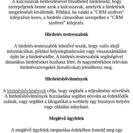
A kulcsszavak beillesztésével frissítheted hirdetéseid, hogy
szerepeljenek benne azok a kulcsszavak, amelyek a hirdetések
megjelenését kiváltották. Például, ha valaki a "CRM szoftver"
kifejezésre keres, a hirdetés címsorában szerepelhet a "CRM
szoftver" kifejezés.
Hirdetés-testreszabók
A hirdetés-testreszabók lehetővé teszik, hogy valós idejű
információkat, például helymeghatározást vagy visszaszámlálást
építs be a hirdetéseidbe. A hirdetés-testreszabók segítségével
dinamikus hirdetéseket hozhatsz létre, és nagymértékben releváns
hirdetésszövegeket (kreatívokat) jeleníthetsz meg.
Hirdetésbővítmények
A
hirdetésbővítmények
célja, hogy segítsék a teljesítmény növelését.
A hirdetésbővítmények hozzáadása segíthet növelni az érdeklődők
számát, vagy segíthet a látogatókat a webhely egy bizonyos helyére
vagy oldalára irányítani.
Meglévő ügyfelek
A meglévő ügyfelek megtartása érdekében fontold meg egy