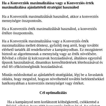
Ha a Konverziók maximalizálása vagy a Konverziós érték
maximalizálása ajánlattételi stratégiát használod
Ha a Konverziók maximalizálását használod, akkor a konverziós
mennyiségre összpontosíts.
Ha a Konverziós érték maximalizálását használod, a konverziós
értékre összpontosíts.
Ha a Konverziók maximalizálása vagy a Konverziós érték
maximalizálása mellett döntesz, győződj meg arról, hogy további
elérhető tartalék áll rendelkezésre a kampányodban. Ez mozgásteret
biztosít az algoritmusnak a mennyiség vagy az érték növelésére.
Bővítsd a célzást új kulcsszavak hozzáadásával, általános egyezésű
típusok használatával, dinamikus keresőhirdetések létrehozásával és
első fél célközönséglisták hozzáadásával.
Miután módosítottad az ajánlattételi stratégiádat, lépj be a Javaslatok
oldalra, hogy megnézd, hogyan növelhetnéd további befektetésekkel
hatékonyabban a konverziós mennyiséget vagy értéket.
Cél optimalizálás
Ha a kampányod nem korlátozott költségkeretű, csökkentsd a