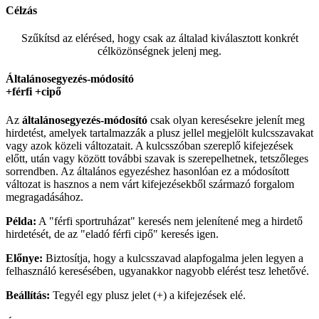
Célzás
Szűkítsd az elérésed, hogy csak az általad kiválasztott konkrét
célközönségnek jelenj meg.
Általánosegyezés-módosító
+férfi +cipő
Az
általánosegyezés-
módosító
csak olyan keresésekre jelenít meg
hirdetést, amelyek tartalmazzák a plusz jellel megjelölt kulcsszavakat
vagy azok közeli változatait. A kulcsszóban szereplő kifejezések
előtt, után vagy között további szavak is szerepelhetnek, tetszőleges
sorrendben. Az általános egyezéshez hasonlóan ez a módosított
változat is hasznos a nem várt kifejezésekből származó forgalom
megragadásához.
Példa:
A "férfi sportruházat" keresés nem jelenítené meg a hirdető
hirdetését, de az "eladó férfi cipő" keresés igen.
Előnye:
Biztosítja, hogy a kulcsszavad alapfogalma jelen legyen a
felhasználó keresésében, ugyanakkor nagyobb elérést tesz lehetővé.
Beállítás:
Tegyél egy plusz jelet (+) a kifejezések elé.