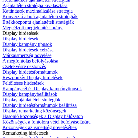
Ajánlattételi stratégia kiválasztása
Kattintások maximalizálása stratégia
Konverzió alapú ajánlattételi stratégiák
Értékközpontú ajánlattételi stratégiák
Megcélzott megjelenítési arány
Display hirdetések
Display hirdetések
Display kampány típusok
Display hirdetések célzása
Márkaismertség növelése
A megfontolás befolyásolása
Cselekvésre ösztönzés
Display hirdetésformátumok
Reszponzív Display hirdetések
Feltöltéses hirdetések
Kampánycél és Display kampánytípusok
Display kampánybeállítások
Display ajánlattételi stratégiák
Display hirdetésformátumok beállítása
Display remarketing közönségek
Hasonló közönségek a Display hálózaton
Közönségek a fontolóra vétel befolyásolására
Közönségek az ismertség növeléséhez
Remarketing hirdetések