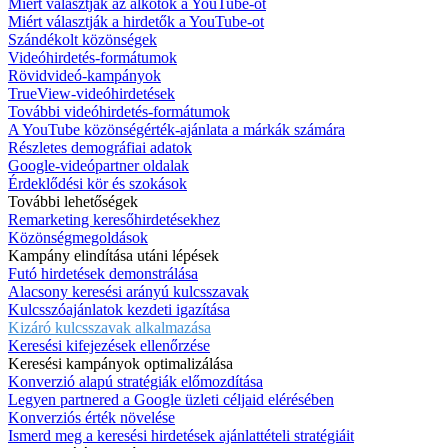
Miért választják az alkotók a YouTube-ot
Miért választják a hirdetők a YouTube-ot
Szándékolt közönségek
Videóhirdetés-formátumok
Rövidvideó-kampányok
TrueView-videóhirdetések
További videóhirdetés-formátumok
A YouTube közönségérték-ajánlata a márkák számára
Részletes demográfiai adatok
Google-videópartner oldalak
Érdeklődési kör és szokások
További lehetőségek
Remarketing keresőhirdetésekhez
Közönségmegoldások
Kampány elindítása utáni lépések
Futó hirdetések demonstrálása
Alacsony keresési arányú kulcsszavak
Kulcsszóajánlatok kezdeti igazítása
Kizáró kulcsszavak alkalmazása
Keresési kifejezések ellenőrzése
Keresési kampányok optimalizálása
Konverzió alapú stratégiák előmozdítása
Legyen partnered a Google üzleti céljaid elérésében
Konverziós érték növelése
Ismerd meg a keresési hirdetések ajánlattételi stratégiáit