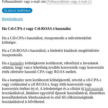
Felhasználónév vagy e-mail cím
Bejelentkezés
Ha Cél-CPA-t vagy Cél-ROAS-t használsz
Ha a Cél-CPA-t használod, összpontosíts a műveletenkénti
költségre.
Ha a Cél-ROAS-t használod, a hirdetési kiadások megtérülésére
összpontosíts.
Ha a
kampány
költségkerete korlátozott, ellenőrizd a Javaslatok
oldalon, hogy van-e lehetőség további konverziók vagy konverziós
érték elérésére hasonló CPA vagy ROAS mellett.
Ha a kampány nem korlátozott költségkeretű, növeld a cél-CPA-t
vagy csökkentsd a cél ROAS-t, hogy több konverziót vagy
konverziós értéket érj el. A lefedettséget és a célzást új
kulcsszavak
hozzáadásával, általános egyezésű típusok használatával, dinamikus
keresőhirdetések létrehozásával és első fél célközönséglisták
hozzáadásával is bővítheted.