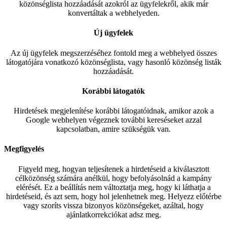
közönséglista hozzáadását azokról az ügyfelekről, akik már
konvertáltak a webhelyeden.
Új ügyfelek
Az új ügyfelek megszerzéséhez fontold meg a webhelyed összes
látogatójára vonatkozó közönséglista, vagy hasonló közönség listák
hozzáadását.
Korábbi látogatók
Hirdetések megjelenítése korábbi látogatóidnak, amikor azok a
Google webhelyen végeznek további kereséseket azzal
kapcsolatban, amire szükségük van.
Megfigyelés
Figyeld meg, hogyan teljesítenek a hirdetéseid a kiválasztott
célközönség számára anélkül, hogy befolyásolnád a kampány
elérését. Ez a beállítás nem változtatja meg, hogy ki láthatja a
hirdetéseid, és azt sem, hogy hol jelenhetnek meg. Helyezz előtérbe
vagy szoríts vissza bizonyos közönségeket, azáltal, hogy
ajánlatkorrekciókat adsz meg.