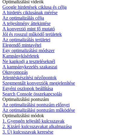
Optimalizálási videók
Google hirdetések ciklusa és célja
A hirdetés ciklusának mérése
Az optimalizálás célja
A teljesítmény áttekintése
A konverzió mint fő mutató
Jól és rosszul működő területek
Az optimalizálás területei
Elegendő mintavétel
Egy optimalizálási módszer
Kampánykísérletek
Ne kapkodj a teszteléseknél
A kampánykezelés szakaszai
Oknyomozás
Jelentéskészítési nézőpontok
Szegmentált konverziók megjelenítése
Egyéni oszlopok beállítása
Search Console összekapcsolás
Optimalizálási pontszám
Az optimalizálási pontszám előnyei
Az optimalizálási pontszám működése
Optimalizálási módok
1. Gyengén teljesítő kulcsszavak
2. Kizáró kulcsszavakat alkalmazása
3. Új kulcsszavak keresése