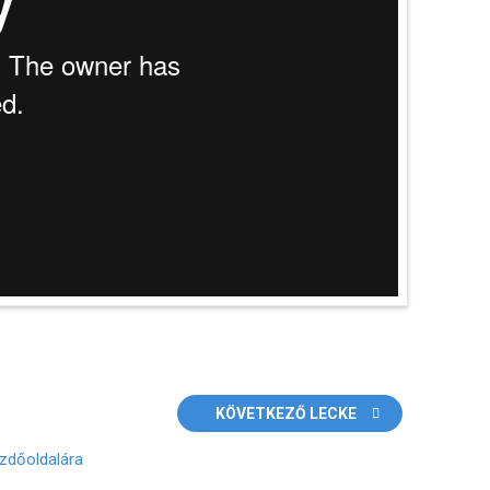
KÖVETKEZŐ LECKE
zdőoldalára