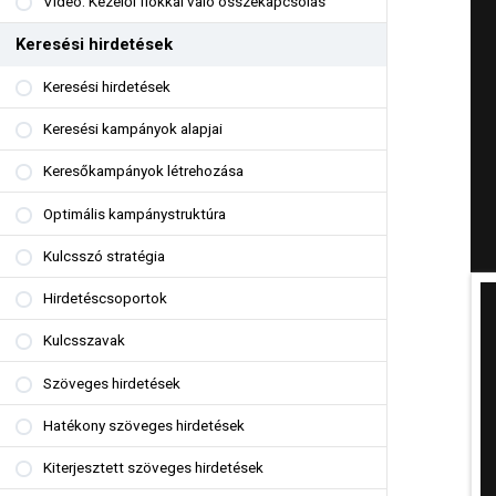
Videó: Kezelői fiókkal való összekapcsolás
Keresési hirdetések
Keresési hirdetések
Keresési kampányok alapjai
Keresőkampányok létrehozása
Optimális kampánystruktúra
Kulcsszó stratégia
Hirdetéscsoportok
Kulcsszavak
Szöveges hirdetések
Hatékony szöveges hirdetések
Kiterjesztett szöveges hirdetések