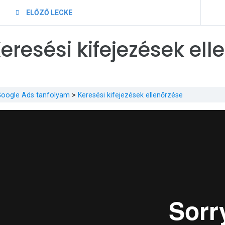
ELŐZŐ LECKE
eresési kifejezések ell
oogle Ads tanfolyam
Keresési kifejezések ellenőrzése