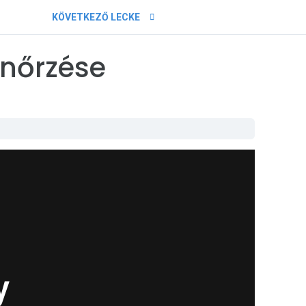
KÖVETKEZŐ LECKE
enőrzése