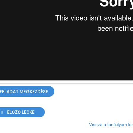
ELŐZŐ LECKE
Vissza a tanfolyam ke