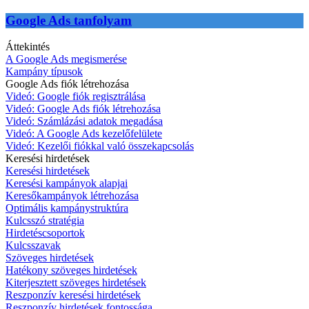
Google Ads tanfolyam
Áttekintés
A Google Ads megismerése
Kampány típusok
Google Ads fiók létrehozása
Videó: Google fiók regisztrálása
Videó: Google Ads fiók létrehozása
Videó: Számlázási adatok megadása
Videó: A Google Ads kezelőfelülete
Videó: Kezelői fiókkal való összekapcsolás
Keresési hirdetések
Keresési hirdetések
Keresési kampányok alapjai
Keresőkampányok létrehozása
Optimális kampánystruktúra
Kulcsszó stratégia
Hirdetéscsoportok
Kulcsszavak
Szöveges hirdetések
Hatékony szöveges hirdetések
Kiterjesztett szöveges hirdetések
Reszponzív keresési hirdetések
Reszponzív hirdetések fontossága