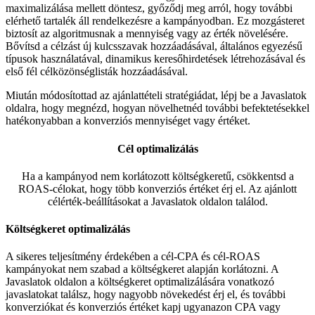
maximalizálása mellett döntesz, győződj meg arról, hogy további
elérhető tartalék áll rendelkezésre a kampányodban. Ez mozgásteret
biztosít az algoritmusnak a mennyiség vagy az érték növelésére.
Bővítsd a célzást új kulcsszavak hozzáadásával, általános egyezésű
típusok használatával, dinamikus keresőhirdetések létrehozásával és
első fél célközönséglisták hozzáadásával.
Miután módosítottad az ajánlattételi stratégiádat, lépj be a Javaslatok
oldalra, hogy megnézd, hogyan növelhetnéd további befektetésekkel
hatékonyabban a konverziós mennyiséget vagy értéket.
Cél optimalizálás
Ha a kampányod nem korlátozott költségkeretű, csökkentsd a
ROAS-célokat, hogy több konverziós értéket érj el. Az ajánlott
célérték-beállításokat a Javaslatok oldalon találod.
Költségkeret optimalizálás
A sikeres teljesítmény érdekében a cél-CPA és cél-ROAS
kampányokat nem szabad a költségkeret alapján korlátozni. A
Javaslatok oldalon a költségkeret optimalizálására vonatkozó
javaslatokat találsz, hogy nagyobb növekedést érj el, és további
konverziókat és konverziós értéket kapj ugyanazon CPA vagy