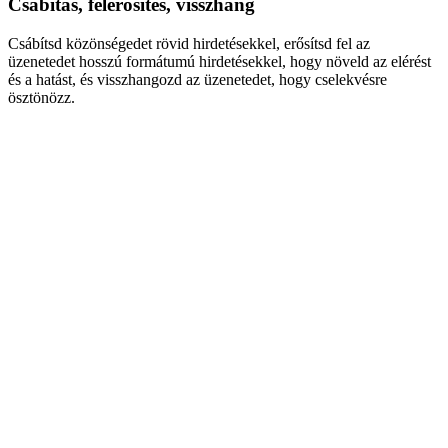
Csábítás, felerősítés, visszhang
Csábítsd közönségedet rövid hirdetésekkel, erősítsd fel az
üzenetedet hosszú formátumú hirdetésekkel, hogy növeld az elérést
és a hatást, és visszhangozd az üzenetedet, hogy cselekvésre
ösztönözz.