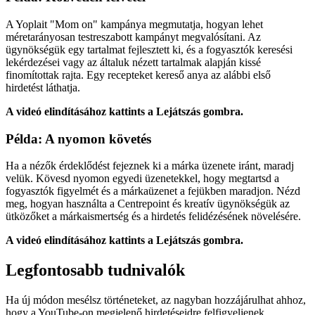
A Yoplait "Mom on" kampánya megmutatja, hogyan lehet
méretarányosan testreszabott kampányt megvalósítani. Az
ügynökségük egy tartalmat fejlesztett ki, és a fogyasztók keresési
lekérdezései vagy az általuk nézett tartalmak alapján kissé
finomítottak rajta. Egy recepteket kereső anya az alábbi első
hirdetést láthatja.
A videó elindításához kattints a Lejátszás gombra.
Példa: A nyomon követés
Ha a nézők érdeklődést fejeznek ki a márka üzenete iránt, maradj
velük. Kövesd nyomon egyedi üzenetekkel, hogy megtartsd a
fogyasztók figyelmét és a márkaüzenet a fejükben maradjon. Nézd
meg, hogyan használta a Centrepoint és kreatív ügynökségük az
ütközőket a márkaismertség és a hirdetés felidézésének növelésére.
A videó elindításához kattints a Lejátszás gombra.
Legfontosabb tudnivalók
Ha új módon mesélsz történeteket, az nagyban hozzájárulhat ahhoz,
hogy a YouTube-on megjelenő hirdetéseidre felfigyeljenek.