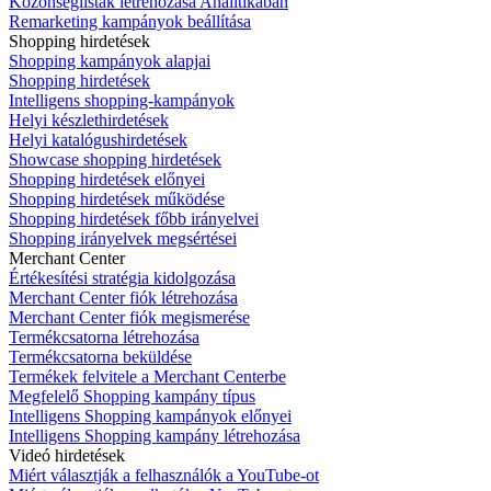
Közönséglisták létrehozása Analitikában
Remarketing kampányok beállítása
Shopping hirdetések
Shopping kampányok alapjai
Shopping hirdetések
Intelligens shopping-kampányok
Helyi készlethirdetések
Helyi katalógushirdetések
Showcase shopping hirdetések
Shopping hirdetések előnyei
Shopping hirdetések működése
Shopping hirdetések főbb irányelvei
Shopping irányelvek megsértései
Merchant Center
Értékesítési stratégia kidolgozása
Merchant Center fiók létrehozása
Merchant Center fiók megismerése
Termékcsatorna létrehozása
Termékcsatorna beküldése
Termékek felvitele a Merchant Centerbe
Megfelelő Shopping kampány típus
Intelligens Shopping kampányok előnyei
Intelligens Shopping kampány létrehozása
Videó hirdetések
Miért választják a felhasználók a YouTube-ot