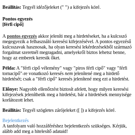
Beállítás:
Tegyél idézőjeleket (" ") a kifejezés köré.
Pontos egyezés
[férfi cipő]
A
pontos egyezés
akkor jeleníti meg a hirdetéseket, ha a kulcsszó
megegyezik a felhasználó keresési kifejezésével. A pontos egyezésű
kulcsszavak hasznosak, ha olyan keresési lekérdezésekből származó
forgalmat szeretnél megragadni, amelyekről biztos lehetsz benne,
hogy az emberek keresik őket.
Példa:
A "férfi cipő vélemény" vagy "piros férfi cipő" vagy "férfi
tornacipő"-re vonatkozó keresés
nem
jelenítené meg a hirdető
hirdetését; csak a "férfi cipő" keresés jelenítené meg ezt a hirdetést.
Előnye:
Nagyobb ellenőrzést biztosít afelett, hogy milyen keresési
kifejezések jeleníthetik meg a hirdetést, bár a hirdetések mennyisége
korlátozott lehet.
Beállítás:
Tegyél szögletes zárójeleket ([ ]) a kifejezés köré.
Bejelentkezés
A tanfolyam való hozzáféréshez bejelentkezés szükséges. Kérjük,
alább add meg a hitelesítő adataid!