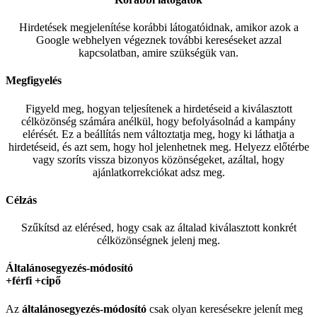
Hirdetések megjelenítése korábbi látogatóidnak, amikor azok a
Google webhelyen végeznek további kereséseket azzal
kapcsolatban, amire szükségük van.
Megfigyelés
Figyeld meg, hogyan teljesítenek a hirdetéseid a kiválasztott
célközönség számára anélkül, hogy befolyásolnád a kampány
elérését. Ez a beállítás nem változtatja meg, hogy ki láthatja a
hirdetéseid, és azt sem, hogy hol jelenhetnek meg. Helyezz előtérbe
vagy szoríts vissza bizonyos közönségeket, azáltal, hogy
ajánlatkorrekciókat adsz meg.
Célzás
Szűkítsd az elérésed, hogy csak az általad kiválasztott konkrét
célközönségnek jelenj meg.
Általánosegyezés-módosító
+férfi +cipő
Az
általánosegyezés-
módosító
csak olyan keresésekre jelenít meg