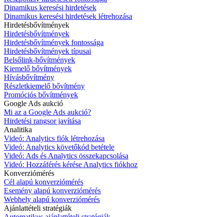
Dinamikus keresési hirdetések
Dinamikus keresési hirdetések létrehozása
Hirdetésbővítmények
Hirdetésbővítmények
Hirdetésbővítmények fontossága
Hirdetésbővítmények típusai
Belsőlink-bővítmények
Kiemelő bővítmények
Hívásbővítmény
Részletkiemelő bővítmény
Promóciós bővítmények
Google Ads aukció
Mi az a Google Ads aukció?
Hirdetési rangsor javítása
Analitika
Videó: Analytics fiók létrehozása
Videó: Analytics követőkód betétele
Videó: Ads és Analytics összekapcsolása
Videó: Hozzáférés kérése Analytics fiókhoz
Konverziómérés
Cél alapú konverziómérés
Esemény alapú konverziómérés
Webhely alapú konverziómérés
Ajánlattételi stratégiák
Automatikus ajánlattételi stratégiák