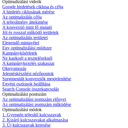
Optimalizálási videók
Google hirdetések ciklusa és célja
A hirdetés ciklusának mérése
Az optimalizálás célja
A teljesítmény áttekintése
A konverzió mint fő mutató
Jól és rosszul működő területek
Az optimalizálás területei
Elegendő mintavétel
Egy optimalizálási módszer
Kampánykísérletek
Ne kapkodj a teszteléseknél
A kampánykezelés szakaszai
Oknyomozás
Jelentéskészítési nézőpontok
Szegmentált konverziók megjelenítése
Egyéni oszlopok beállítása
Search Console összekapcsolás
Optimalizálási pontszám
Az optimalizálási pontszám előnyei
Az optimalizálási pontszám működése
Optimalizálási módok
1. Gyengén teljesítő kulcsszavak
2. Kizáró kulcsszavakat alkalmazása
3. Új kulcsszavak keresése