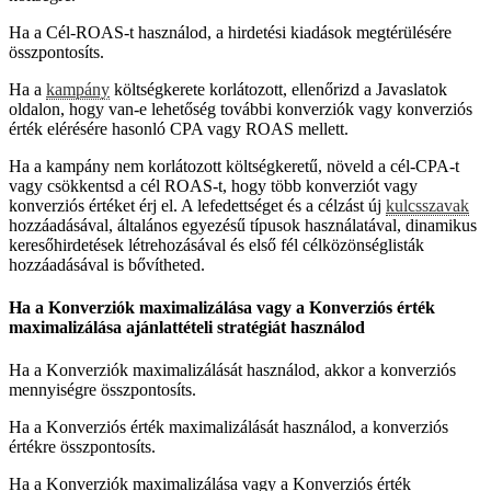
Ha a Cél-ROAS-t használod, a hirdetési kiadások megtérülésére
összpontosíts.
Ha a
kampány
költségkerete korlátozott, ellenőrizd a Javaslatok
oldalon, hogy van-e lehetőség további konverziók vagy konverziós
érték elérésére hasonló CPA vagy ROAS mellett.
Ha a kampány nem korlátozott költségkeretű, növeld a cél-CPA-t
vagy csökkentsd a cél ROAS-t, hogy több konverziót vagy
konverziós értéket érj el. A lefedettséget és a célzást új
kulcsszavak
hozzáadásával, általános egyezésű típusok használatával, dinamikus
keresőhirdetések létrehozásával és első fél célközönséglisták
hozzáadásával is bővítheted.
Ha a Konverziók maximalizálása vagy a Konverziós érték
maximalizálása ajánlattételi stratégiát használod
Ha a Konverziók maximalizálását használod, akkor a konverziós
mennyiségre összpontosíts.
Ha a Konverziós érték maximalizálását használod, a konverziós
értékre összpontosíts.
Ha a Konverziók maximalizálása vagy a Konverziós érték