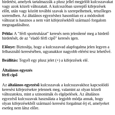
hirdetést, amelyek tartalmazzák a plusz jellel megjelölt kulcsszavakat
vagy azok közeli változatait. A kulcsszóban szereplő kifejezések
előtt, után vagy között további szavak is szerepelhetnek, tetszőleges
sorrendben. Az általános egyezéshez hasonlóan ez a módosított
változat is hasznos a nem várt kifejezésekből származó forgalom
megragadásához.
Példa:
A "férfi sportruházat" keresés nem jelenítené meg a hirdető
hirdetését, de az "eladó férfi cipő" keresés igen.
Előnye:
Biztosítja, hogy a kulcsszavad alapfogalma jelen legyen a
felhasználó keresésében, ugyanakkor nagyobb elérést tesz lehetővé.
Beállítás:
Tegyél egy plusz jelet (+) a kifejezések elé.
Általános egyezés
férfi cipő
Az
általános egyezésű
kulcsszavak a kulcsszavakhoz kapcsolódó
keresési kifejezésekre jelennek meg, valamint az olyan közeli
változatokra, mint a szinonimák és elgépelések. Az általános
egyezésű kulcsszavak használata a legjobb módja annak, hogy
olyan kifejezésekből származó keresési forgalmat érj el, amelyeket
esetleg nem látsz előre.