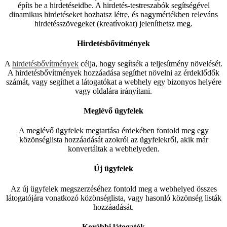
építs be a hirdetéseidbe. A hirdetés-testreszabók segítségével
dinamikus hirdetéseket hozhatsz létre, és nagymértékben releváns
hirdetésszövegeket (kreatívokat) jeleníthetsz meg.
Hirdetésbővítmények
A
hirdetésbővítmények
célja, hogy segítsék a teljesítmény növelését.
A hirdetésbővítmények hozzáadása segíthet növelni az érdeklődők
számát, vagy segíthet a látogatókat a webhely egy bizonyos helyére
vagy oldalára irányítani.
Meglévő ügyfelek
A meglévő ügyfelek megtartása érdekében fontold meg egy
közönséglista hozzáadását azokról az ügyfelekről, akik már
konvertáltak a webhelyeden.
Új ügyfelek
Az új ügyfelek megszerzéséhez fontold meg a webhelyed összes
látogatójára vonatkozó közönséglista, vagy hasonló közönség listák
hozzáadását.
Korábbi látogatók