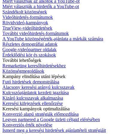
Miért választják az alkotók a YouTube-ot
Miért választják a hirdetők a YouTube-ot
Szándékolt közönségek
Videóhirdetés-formátumok
Rövidvideó-kampányok
TrueView-videóhirdetések
További videóhirdetés-formátumok
A YouTube közönségérték-ajánlata a márkák számára
Részletes demográfiai adatok
Google-videópartner oldalak
Érdeklődési kör és szokások
További lehetőségek
Remarketing keresőhirdetésekhez
Közönségmegoldások
Kampány elindítása utáni lépések
Futó hirdetések demonstrálása
Alacsony keresési arányú kulcsszavak
Kulcsszóajánlatok kezdeti igazítása
Kizáró kulcsszavak alkalmazása
Keresési kifejezések ellenőrzése
Keresési kampányok optimalizálása
Konverzió alapú stratégiák előmozdítása
Legyen partnered a Google üzleti céljaid elérésében
Konverziós érték növelése
Ismerd meg a keresési hirdetések ajánlattételi stratégiáit