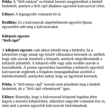
Példa:
A "férfi ruházat"-ra történő keresés megjelenítheti a hirdető
hirdetését, amelyet a férfi cipő általános egyezésű kulcsszóval céloz.
Előnye:
A legnagyobb volument éri el.
Beállítás:
Ez a kulcsszavak alapértelmezett egyezési típusa;
egyszerűen add meg a kulcsszavakat.
Kifejezés egyezés
“férfi cipő”
A
kifejezés egyezés
csak akkor jeleníti meg a hirdetést, ha a
kifejezésre (vagy annak egy közeli változatára) keresnek rá, anélkül,
hogy más szavak lennének a közepén, amelyek megváltoztatnák a
kifejezés jelentését. A kifejezés előtt vagy után további szavak is
használhatók. A pontos egyezéshez hasonlóan a kifejezés egyezésű
kulcsszavak segítenek a forgalom megragadásában azokból a
lekérdezésekből, amelyekre tudod, hogy az ügyfeleid keresnek.
Példa:
A "férfi tenisz cipő" keresés nem jelenítené meg a hirdető
hirdetését, de a "férfi cipő vélemények" igen.
Előnye:
Biztosítja, hogy a kulcsszavad központi fogalma jelen
legyen a keresési kifejezésben, miközben nagyobb volument érsz el,
mint amit a pontos egyezésű kulcsszavak biztosítanának.