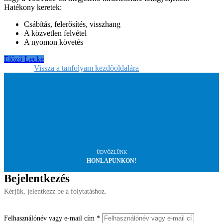
Hatékony keretek:
Csábítás, felerősítés, visszhang
A közvetlen felvétel
A nyomon követés
Előző Lecke
Vissza a tanfolyam kezdőoldalára
ÜDVÖZLÜNK
HONLAPUNKON!
Bejelentkezés
Kérjük, jelentkezz be a folytatáshoz.
Felhasználónév vagy e-mail cím
*