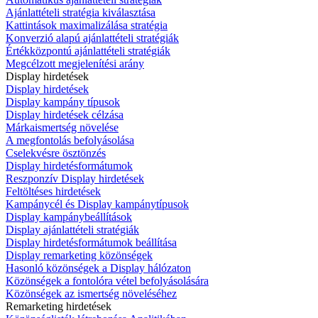
Ajánlattételi stratégia kiválasztása
Kattintások maximalizálása stratégia
Konverzió alapú ajánlattételi stratégiák
Értékközpontú ajánlattételi stratégiák
Megcélzott megjelenítési arány
Display hirdetések
Display hirdetések
Display kampány típusok
Display hirdetések célzása
Márkaismertség növelése
A megfontolás befolyásolása
Cselekvésre ösztönzés
Display hirdetésformátumok
Reszponzív Display hirdetések
Feltöltéses hirdetések
Kampánycél és Display kampánytípusok
Display kampánybeállítások
Display ajánlattételi stratégiák
Display hirdetésformátumok beállítása
Display remarketing közönségek
Hasonló közönségek a Display hálózaton
Közönségek a fontolóra vétel befolyásolására
Közönségek az ismertség növeléséhez
Remarketing hirdetések