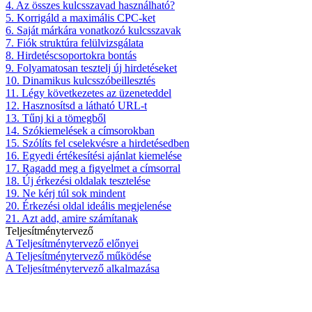
4. Az összes kulcsszavad használható?
5. Korrigáld a maximális CPC-ket
6. Saját márkára vonatkozó kulcsszavak
7. Fiók struktúra felülvizsgálata
8. Hirdetéscsoportokra bontás
9. Folyamatosan tesztelj új hirdetéseket
10. Dinamikus kulcsszóbeillesztés
11. Légy következetes az üzeneteddel
12. Hasznosítsd a látható URL-t
13. Tűnj ki a tömegből
14. Szókiemelések a címsorokban
15. Szólíts fel cselekvésre a hirdetésedben
16. Egyedi értékesítési ajánlat kiemelése
17. Ragadd meg a figyelmet a címsorral
18. Új érkezési oldalak tesztelése
19. Ne kérj túl sok mindent
20. Érkezési oldal ideális megjelenése
21. Azt add, amire számítanak
Teljesítménytervező
A Teljesítménytervező előnyei
A Teljesítménytervező működése
A Teljesítménytervező alkalmazása